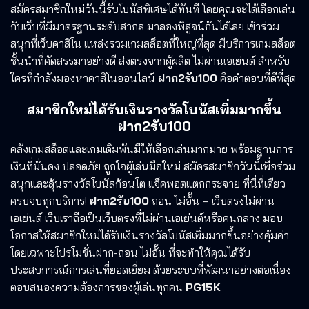
สมัครสมาชิกใหม่วันนี้รับโบนัสพิเศษได้ทันที โดยคุณจะได้เลือกเล่น
กับเว็บที่มีมาตรฐานระดับสากล มาลองพิสูจน์กันได้เลย เข้าร่วม
สนุกที่เว็บคาสิโน แหล่งรวมเกมสล็อตที่ใหญ่ที่สุด มีบริการเกมสล็อต
ชั้นนำที่คัดสรรมาอย่างดี ส่งตรงจากผู้ผลิต ไม่ผ่านเอเย่นต์ สำหรับ
ใครที่กำลังมองหาคาสิโนออนไลน์
ฝาก
2
รับ
100
คือคำตอบที่ดีที่สุด
สมาชิกใหม่ได้รับเงินรางวัลโบนัสเพิ่มมากขึ้น
ฝาก2รับ100
คลังเกมสล็อตและเกมเดิมพันมีให้เลือกเล่นมากมาย พร้อมฐานการ
เงินที่มั่นคง ปลอดภัย ถูกใจผู้เล่นมือใหม่ สมัครสมาชิกวันนี้เพื่อร่วม
สนุกและลุ้นรางวัลโบนัสก้อนโต แจ็คพอตแตกกระจาย ที่นี่ที่เดียว
ครบจบทุกบริการ!
ฝาก
2
รับ
100
ถอน ไม่อั้น – เว็บตรงไม่ผ่าน
เอเย่นต์ เว็บเราถือเป็นเว็บตรงที่ไม่ผ่านเอเย่นต์หรือคนกลาง มอบ
โอกาสให้สมาชิกใหม่ได้รับเงินรางวัลโบนัสเพิ่มมากขึ้นอย่างคุ้มค่า
โดยเฉพาะโปรโมชั่นฝาก-ถอน ไม่อั้น ที่จะทำให้คุณได้รับ
ประสบการณ์การเล่นที่ยอดเยี่ยม ด้วยระบบที่พัฒนาอย่างต่อเนื่อง
ตอบสนองความต้องการของผู้เล่นทุกคน
PG15K