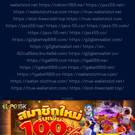
walletslot.net
https://reborn789.me/
https://jazz55.net/
https://walletslottrue.com
https://true-walletslot.net
https://slot-freecredit.top
https://true-walletslot.com
https://jazz55.top/
https://jazz-55.co/
https://jazz-55.com/
https://jazz-55.net/
https://jazz55.co/
https://g2gbetvip888.com/
https://g2gbetwallet.com/
https://g2gbetwallet.net/
https://xn-
-82ca8bbo3nc4a9d.com/
https://g2gbetwallet.co/
https://tga689.com
https://tga689.me/
https://tgabet689.com
https://tgabet689.net/
https://tgabet689.co
https://walletslottrue.com/
https://wallet-slottrue.com/
https://true-walletslot.net/
https://true-walletslot.com/
https://slot-freecredit.top/
HOME
Copyright 2026 ©
pg15k.co by pg15k.com