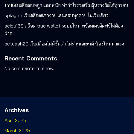
tm168 สล็อตเบทถูก แตกหนัก ทำกำไรรวดเร็ว ลุ้นรางวัลได้ทุกรอบ
uplay55 เว็บสล็อตแตกง่าย เล่นครบทุกค่าย ในเว็บเดียว
aeiou168 สล็อต true wallet ระบบใหม่ พร้อมเครดิตฟรีไม่ต้อง
ฝาก
betcash29 เว็บสล็อตไม่มีขั้นต่ำ ไม่ผ่านเอเย่นต์ น้องใหม่มาแรง
Recent Comments
No comments to show.
Archives
April 2025
March 2025