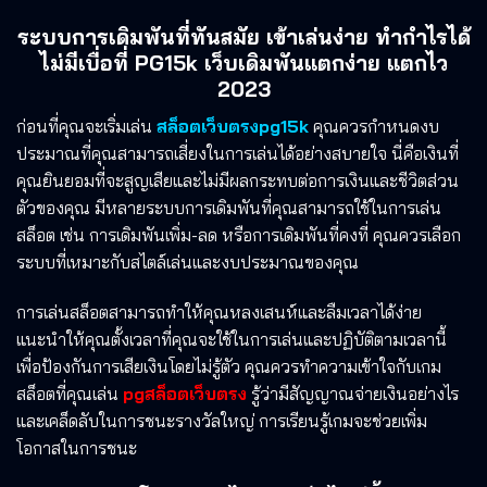
ระบบการเดิมพันที่ทันสมัย เข้าเล่นง่าย ทำกำไรได้
ไม่มีเบื่อที่ PG
15k
เว็บเดิมพันแตกง่าย แตกไว
2023
ก่อนที่คุณจะเริ่มเล่น
สล็อตเว็บตรง
pg15k
คุณควรกำหนดงบ
ประมาณที่คุณสามารถเสี่ยงในการเล่นได้อย่างสบายใจ นี่คือเงินที่
คุณยินยอมที่จะสูญเสียและไม่มีผลกระทบต่อการเงินและชีวิตส่วน
ตัวของคุณ มีหลายระบบการเดิมพันที่คุณสามารถใช้ในการเล่น
สล็อต เช่น การเดิมพันเพิ่ม-ลด หรือการเดิมพันที่คงที่ คุณควรเลือก
ระบบที่เหมาะกับสไตล์เล่นและงบประมาณของคุณ
การเล่นสล็อตสามารถทำให้คุณหลงเสนห์และลืมเวลาได้ง่าย
แนะนำให้คุณตั้งเวลาที่คุณจะใช้ในการเล่นและปฏิบัติตามเวลานี้
เพื่อป้องกันการเสียเงินโดยไม่รู้ตัว คุณควรทำความเข้าใจกับเกม
สล็อตที่คุณเล่น
pg
สล็อตเว็บตรง
รู้ว่ามีสัญญาณจ่ายเงินอย่างไร
และเคล็ดลับในการชนะรางวัลใหญ่ การเรียนรู้เกมจะช่วยเพิ่ม
โอกาสในการชนะ