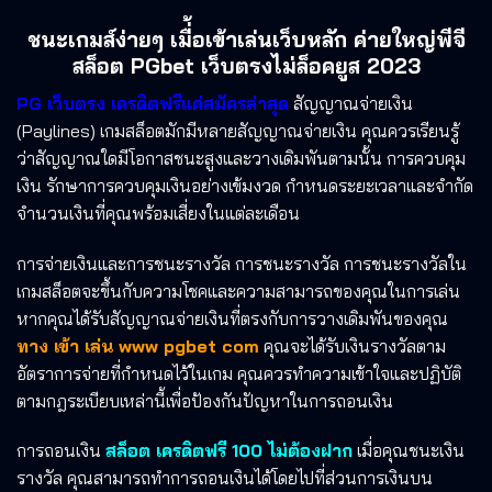
ชนะเกมส์ง่ายๆ เมื่้อเข้าเล่นเว็บหลัก ค่ายใหญ่พีจี
สล็อต PGbet
เว็บตรงไม่ล็อคยูส 2023
PG
เว็บตรง เครดิตฟรีแค่สมัครล่าสุด
สัญญาณจ่ายเงิน
(Paylines) เกมสล็อตมักมีหลายสัญญาณจ่ายเงิน คุณควรเรียนรู้
ว่าสัญญาณใดมีโอกาสชนะสูงและวางเดิมพันตามนั้น การควบคุม
เงิน รักษาการควบคุมเงินอย่างเข้มงวด กำหนดระยะเวลาและจำกัด
จำนวนเงินที่คุณพร้อมเสี่ยงในแต่ละเดือน
การจ่ายเงินและการชนะรางวัล การชนะรางวัล การชนะรางวัลใน
เกมสล็อตจะขึ้นกับความโชคและความสามารถของคุณในการเล่น
หากคุณได้รับสัญญาณจ่ายเงินที่ตรงกับการวางเดิมพันของคุณ
ทาง เข้า เล่น www pgbet com
คุณจะได้รับเงินรางวัลตาม
อัตราการจ่ายที่กำหนดไว้ในเกม คุณควรทำความเข้าใจและปฏิบัติ
ตามกฎระเบียบเหล่านี้เพื่อป้องกันปัญหาในการถอนเงิน
การถอนเงิน
สล็อต เครดิตฟรี
100
ไม่ต้องฝาก
เมื่อคุณชนะเงิน
รางวัล คุณสามารถทำการถอนเงินได้โดยไปที่ส่วนการเงินบน