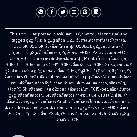
This entry was posted in
คาสิโนออนไลน์
,
บทความ
,
สล็อตออนไลน์
and
tagged
g2g ทั้งหมด
,
g2g สล็อต
,
G2G เว็บตรง เครดิตฟรีแค่สมัครล่าสุด
,
G2G15K
,
G2G15K เว็บสล็อต ใหม่ล่าสุด
,
G2GBET
,
g2gbet เครดิตฟรี
,
g2gbet15k
,
g2gสล็อตเว็บตรง
,
g2gเว็บตรง
,
PG15k
,
PG15k ทั้งหมด
,
PG15k
สล็อต
,
PG15k เว็บตรง เครดิตฟรีแค่สมัครล่าสุด
,
PG15k เว็บสล็อต ใหม่ล่าสุด
,
PG15kBET
,
PG15kbet เครดิตฟรี
,
PG15kสล็อตเว็บตรง
,
PG15kเว็บตรง
,
ค่ายเกม จี
ทูจี
,
ค่ายเกมสล็อต g2g
,
ค่ายเกมสล็อต PG15k
,
จีทูจี 15k
,
จีทูจี สล็อต
,
จีทูจี เบท
,
จีทู
จีเบท
,
สมัคร เว็บ พนัน สล็อต ไม่ ผ่าน เอเย่นต์
,
สล็อต pg เว็บตรง ไม่ผ่านเอเย่นต์ฝาก
ถอนไม่มีขั้นต่ํา
,
สล็อต จีทูจี
,
สล็อต เว็บตรงไม่ผ่านเอเย่นต์ ล่าสุด
,
สล็อตg2g
,
สล็อตPG15k
,
สล็อตออนไลน์ g2gbet
,
สล็อตออนไลน์ PG15kbet
,
สล็อตเว็บตรง
g2g
,
สล็อตเว็บตรง PG15k
,
สล็อตเว็บตรง ฝาก-ถอน true wallet ไม่มี ขั้น ต่ํา
,
สล็อตเว็บตรงg2g
,
สล็อตเว็บตรงPG15k
,
สล็อตเว็บตรงไม่ผ่านเอเย่นต์รวมทุกค่าย
,
สล๊อตเวปตรงไม่ผ่านเอเย่นต์
,
สล็อตแตกง่าย
,
เว็บ g2g ทั้งหมด
,
เว็บ PG15k ทั้งหมด
,
เว็บ สล็อต g2g
,
เว็บ สล็อต PG15k
,
เว็บ เล่นสล็อต ไม่ผ่านเอเย่นต์
,
เว็บสล็อตg2g
,
เว็บสล็อตPG15k
.