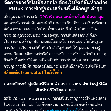
จัดการรางวัลโบนัสแตกไว ต้องเว็บไซต์ชั้นนำอย่าง
PG
15K
ทางเข้าสู่ระบบเว็บแท้ไม่ล็อคยูส ล่าสุด
เมื่อคุณชนะเงินรางวัล
G2G
เว็บตรง เครดิตฟรีแค่สมัครล่าสุด
คุณควรจัดการกับมันอย่างมีสติ สามารถเลือกที่จะถอนเงินหรือเล่น
ต่อได้ การควบคุมรางวัลให้สม่ำเสมอเป็นสิ่งสำคัญในการรักษา
ความสมดุลของงบประมาณของคุณ การเล่นสล็อตบนพีจีเบท
เป็นการพนันที่สนุกสนานและมีโอกาสในการชนะรางวัลใหญ่ แต่
การจัดการเป็นอย่างดีเป็นปัจจัยสำคัญที่จะทำให้คุณเล่นอย่างรู้
ความเสี่ยงและมีความสำเร็จในการพนัน เราหวังว่าเคล็ดลับและกฎ
ข้างต้นนี้จะช่วยให้คุณเพลิดเพลินกับการเล่นสล็อตและสามารถ
ควบคุมการเดิมพันของคุณได้อย่างมีประสิทธิภาพในเว็บไซต์พีจีเบท
สล็อตเติม
true wallet
ไม่มีขั้นต่ำ
ลงทะเบียนเข้าสู่สล็อตพีจีเบท เว็บตรง PG
15K
ค่ายใหญ่ ที่นัก
เดิมพันไว้ใจที่สุด 2023
สตรีมเกม (Game Streaming) กลายเป็นปรากฏการณ์ที่แพร่หลาย
ในช่วงเวลาที่ผ่านมา ไม่เพียงแค่เกมบนคอมพิวเตอร์หรือคอนโซล
เกมเปิดตัวใหม่ แต่เกมสล็อต
pgbet
เครดิต ฟรี
ก็เข้าร่วมในการส