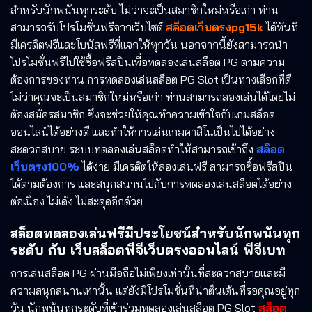
สำหรับนักพนันทุกระดับ ไม่ว่าจะเป็นสมาชิกใหม่หรือเก่า ท่าน
สามารถรับโปรโมชั่นฟรีจากเว็บไซต์
สล็อตเว็บตรง
pg15k
ได้ทันที
มีเครดิตฟรีและโบนัสฟรีที่แจกให้ทุกวัน นอกจากนี้ยังสามารถนำ
โปรโมชั่นฟรีไปใช้ซื้อฟรีสปินเพื่อทดลองเล่นสล็อต PG ตามความ
ต้องการของท่าน การทดลองเล่นสล็อต PG Slot เป็นทางเลือกที่ดี
ไม่ว่าคุณจะเป็นสมาชิกใหม่หรือเก่า ท่านสามารถลองเล่นได้โดยไม่
ต้องสมัครสมาชิก ซึ่งจะช่วยให้คุณทำความเข้าใจกับเกมสล็อต
ออนไลน์ได้อย่างดี และทำให้การเล่นเกมคาสิโนเป็นไปได้อย่าง
สะดวกสบาย ระบบทดลองเล่นสล็อตทำให้สามารถเข้าถึง
สล็อต
เว็บตรง
100%
ได้ง่าย มีเครดิตให้ลองเล่นฟรี สามารถซื้อฟรีสปิน
ได้ตามต้องการ และสนุกสนานไปกับการทดลองเล่นสล็อตได้อย่าง
ต่อเนื่อง ไม่เด้ง ไม่สะดุดอีกด้วย
สล็อตทดลองเล่นฟรีมีประโยชน์สำหรับนักพนันทุก
ระดับ กับ เว็บสล็อตพีจีเว็บตรงออนไลน์ พีจีเบท
การเล่นสล็อต PG ผ่านมือถือไม่เพียงเท่านั้นที่สะดวกสบายและมี
ความสนุกสนานเท่านั้น แต่ยังมีโปรโมชั่นที่น่าตื่นเต้นที่รอคุณอยู่ทุก
วัน นักพนันทุกระดับที่เข้าร่วมทดลองเล่นสล็อต PG Slot
สล็อต