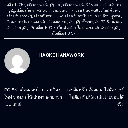
สล็อตPG15k
,
สล็อตออนไลน์ g2gbet
,
สล็อตออนไลน์ PG15kbet
,
สล็อตเว็บตรง
g2g
,
สล็อตเว็บตรง PG15k
,
สล็อตเว็บตรง ฝาก-ถอน true wallet ไม่มี ขั้น ต่ํา
,
สล็อตเว็บตรงg2g
,
สล็อตเว็บตรงPG15k
,
สล็อตเว็บตรงไม่ผ่านเอเย่นต์รวมทุกค่าย
,
สล๊อตเวปตรงไม่ผ่านเอเย่นต์
,
สล็อตแตกง่าย
,
เว็บ g2g ทั้งหมด
,
เว็บ PG15k ทั้งหมด
,
เว็บ สล็อต g2g
,
เว็บ สล็อต PG15k
,
เว็บ เล่นสล็อต ไม่ผ่านเอเย่นต์
,
เว็บสล็อตg2g
,
เว็บสล็อตPG15k
.
HACKCHANAWORK
PG15K สล็อตออนไลน์ เกมน้อง
เครดิตฟรีไม่ต้องฝาก ไม่ต้องแชร์
ใหม่ รวมเกมให้เล่นมากมายกว่า
ไม่ต้องทำเทิร์น เล่นง่ายถอนได้
100 เกมส์
จริง