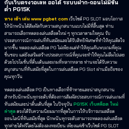
กับเว็บตรงวอเลท ออโต้ ระบบฝาก-ถอนไม่มีขั้น
ต่ำ
PG15K
ทาง เข้า เล่น
www pgbet com
เว็บไซต์ PG SLOT มอบโอกาส
ให้นักพนันได้สัมผัสกับความสนุกสนานแบบไม่มีที่สิ้นสุด ท่าน
สามารถเลือกทดลองเล่นสล็อตใหม่ ๆ ทุกเวลาตามใจคุณ รับ
ประสบการณ์การเล่นที่ทันสมัยและได้รับสิทธิพิเศษที่ทำให้คุณติดใจ
มากขึ้น ทดลองเล่นสล็อต PG ไม่เพียงแต่ทำให้คุณค้นพบเกมที่คุณ
ชื่นชอบ แต่ยังเสริมสร้างประสบการณ์ที่คุณจะทำให้คุณไม่ลืมไปเลย
ด้วยโปรโมชั่นที่ตื่นเต้นและเกมที่หลากหลาย ท่านจะได้รับความ
สนุกสนานที่ทันสมัยที่สุดในการเล่นสล็อต PG Slot ผ่านมือถือของ
คุณทุกวัน
ทดลองเล่นสล็อต PG เป็นทางเลือกที่ท้าทายและน่าสนุกสนาน
สำหรับนักพนันทุกระดับที่ต้องการสัมผัสประสบการณ์การเล่นเกมที่
ทันสมัยและน่าตื่นเต้นที่สุด ในปัจจุบัน
PG15K
เว็บสล็อต ใหม่
ล่าสุด
ตรงได้รับความนิยมมากที่สุดในการให้บริการเกมสล็อต
ออนไลน์ที่ทันสมัยที่สุด นักพนันทุกระดับสามารถทดลองเล่นสล็อต
ทุกค่ายได้ฟรีโดยไม่ต้องลงทะเบียน เพียงแค่เข้าเว็บไซต์ PG SLOT