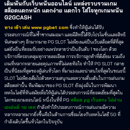
เดิมพันกับเว็บพนันออนไลน์ แหล่งรวบรวมเกม
สล็อตแตกหนัก แตกง่าย แตกไว ใส่ใจทุกเกมพนัน
G2GCASH
ทาง เข้า เล่น
www pgbet com
ซึ่งทำให้ผู้เล่นได้รับ
ประสบการณ์ที่ไม่ซ้ำซากเสมอมา และมีสิทธิ์ได้รับโปรโมชั่นและสิทธิ
พิเศษต่างๆ อีกมากมาย PG SLOT ไม่เพียงแค่เป็นเว็บสล็อตที่ดีที่สุด
แต่ยังเป็นที่ยอมรับอย่างแพร่หลายว่าเป็นอันดับ 1 ของโลก ด้วย
บริการที่ครอบคลุมทุกรายละเอียด การบริการลูกค้าที่ดีเยี่ยม รวมถึง
เกมที่หลากหลายและคุณภาพที่ไม่เคยท้อใจ ทำให้ PG SLOT กลาย
เป็นที่นิยมที่สุดของผู้เล่นทั่วโลก ที่มาแรงและน่าสนใจที่สุดในขณะนี้
SLOT ไม่เพียงเต็มไปด้วยความสนุกและความตื่นเต้นในการเล่นเกม
สล็อตเท่านั้น ทีมพัฒนาของ PG SLOT ยังมุ่งมั่นในการพัฒนา
เทคโนโลยีที่ทันสมัยเพื่อให้ผู้เล่นได้ประสบการณ์ที่ยอดเยี่ยมที่สุดใน
โลกของเกมออนไลน์ หนึ่งในที่ที่ PG
สล็อต
pg
เว็บตรง ไม่ผ่าน
เอเย่นต์ วอ เลท
กำลังทำให้ประสบการณ์การเล่นเกมมีความ
หลากหลายมากยิ่งขึ้นคือในด้านการเชื่อมโยงกับเทคโนโลยี 5G ที่
กำลังเติบโตขึ้นทั่วโลกในปัจจุบัน