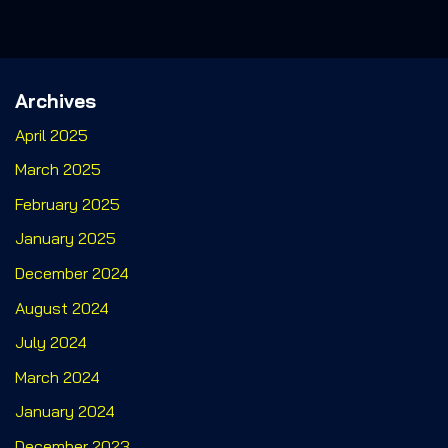
Archives
April 2025
March 2025
February 2025
January 2025
December 2024
August 2024
July 2024
March 2024
January 2024
December 2023