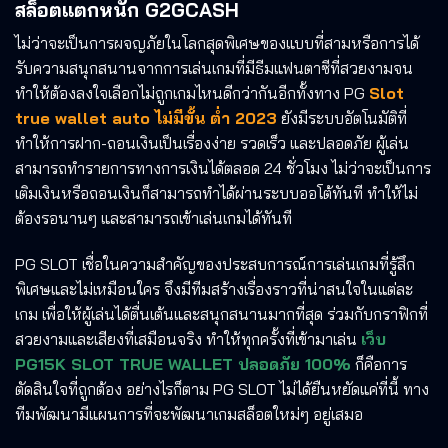
สล็อตแตกหนัก
G2GCASH
ไม่ว่าจะเป็นการผจญภัยในโลกสุดพิเศษของแบบที่สามหรือการได้
รับความสนุกสนานจากการเล่นเกมที่มีธีมแฟนตาซีที่สวยงามจน
ทำให้ต้องลงใจเลือกไม่ถูกเกมไหนดีกว่ากันอีกทั้งทาง PG
Slot
true wallet auto
ไม่มีขั้น ต่ํา
2023
ยังมีระบบอัตโนมัติที่
ทำให้การฝาก-ถอนเงินเป็นเรื่องง่าย รวดเร็ว และปลอดภัย ผู้เล่น
สามารถทำรายการทางการเงินได้ตลอด 24 ชั่วโมง ไม่ว่าจะเป็นการ
เติมเงินหรือถอนเงินก็สามารถทำได้ผ่านระบบออโต้ทันที ทำให้ไม่
ต้องรอนานๆ และสามารถเข้าเล่นเกมได้ทันที
PG SLOT เชื่อในความสำคัญของประสบการณ์การเล่นเกมที่รู้สึก
พิเศษและไม่เหมือนใคร จึงมีทีมสร้างเรื่องราวที่น่าสนใจในแต่ละ
เกม เพื่อให้ผู้เล่นได้ตื่นเต้นและสนุกสนานมากที่สุด ร่วมกับกราฟิกที่
สวยงามและเสียงที่เสมือนจริง ทำให้ทุกครั้งที่เข้ามาเล่น
เว็บ
PG15K SLOT TRUE WALLET
ปลอดภัย 100%
ก็คือการ
ตัดสินใจที่ถูกต้อง อย่างไรก็ตาม PG SLOT ไม่ได้ยืนหยัดแค่ที่นี้ ทาง
ทีมพัฒนามีแผนการที่จะพัฒนาเกมสล็อตใหม่ๆ อยู่เสมอ