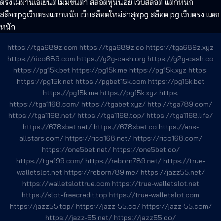
ตรงไม่ผ่านเอเย่นต์ไม่มีขั้นต่ำ สล็อตทุนน้อย เว็บสล็อต แตกหนัก
สล็อตpgเว็บตรงแตกหนัก เว็บสล็อตใหม่ล่าสุดpg สล็อต pg เว็บตรง แตก
หนัก
https://tga689z.com
https://tga689z.co
https://tga689z.xyz
https://rico689.com
https://g2g-cash.org
https://g2g-cash.co
https://pg15k.bet
https://pg15k.me
https://pg15k.xyz
https:
https://pg15k.net
https://pgbet15k.com
https://pg15k.bet
https://pg15k.me
https://pg15k.xyz
https:
https://tga1168.com/
https://tgabet.xyz/
http://tga789.com/
https://tga1168.net/
https://tga1168.top/
https://tga1168.life/
https://678xbet.net/
https://678xbet.co
https://ans-
allstars.com/
https://rico168.net/
https://rico168.com/
https://one5bet.net/
https://one5bet.co/
https://tga199.com/
https://reborn789.net/
https://true-
walletslot.net
https://reborn789.me/
https://jazz55.net/
https://walletslottrue.com
https://true-walletslot.net
https://slot-freecredit.top
https://true-walletslot.com
https://jazz55.top/
https://jazz-55.co/
https://jazz-55.com/
https://jazz-55.net/
https://jazz55.co/