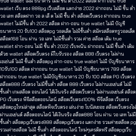
true wallet ไม่มี ธนาคาร ไม่มี ขั้น ต่ํา2022 สล็อต ฝาก ถอน true
wallet เว็บ ตรง 888pg เว็บสล็อต แตกง่าย 2022 ฝากถอน ไม่มี ขั้น ต่ํา
วอ เลท สล็อตฝาก วอ ล เล็ ต ไม่มี ขั้น ต่ํา สล็อตเว็บตรง ฝากถอน true
wallet ไม่มีขั้น ต่ํา 2022 สล็อต ฝาก-ถอน true wallet ไม่มี บัญชี
ธนาคาร 20 รับ100 สล็อตpg วอลเล็ต ไม่มีขั้นต่ํา สมัครสล็อตทรูวอลเล็ต
สล็อต168 โอน ผ่าน วอ เลท ไม่มีขั้นต่ํา รวม ค่าย สล็อต เติม true
wallet ฝาก-ถอน ไม่มี ขั้น ต่ํา 2022 เว็บพนัน ฝากถอน ไม่มี ขั้นต่ำ เติม
ด้วย wallet สล็อตเว็บตรง มีใบรับรอง สล็อต 888 เว็บตรง ไม่ผ่าน
เอเย่นต์ ไม่มี ขั้นต่ํา สล็อตpg ฝาก-ถอน true wallet ไม่มี บัญชีธนาคาร
10รับ100 สล็อต ฝากถอน true wallet ไม่มี บัญชีธนาคาร 789 สล็อต
ฝากถอน true wallet ไม่มีบัญชีธนาคาร 20 รับ 100 สล็อต PG เว็บตรง
สล็อต888 เว็บตรง ไม่มีขั้นต่ำ สล็อต 888 เว็บตรง ไม่ผ่านเอเย่นต์ ไม่มี
ขั้นต่ำ เกมสล็อต ออนไลน์ ได้เงินจริง สล็อตเว็บตรง ไม่ผ่านเอเย่นต์ สล็อต
PG เว็บตรง พีจีสล็อตออนไลน์ สล็อตเว็บตรง100% พีจีสล็อต เว็บตรง
สล็อตpgใหม่ล่าสุด สล็อตพีจเว็บตรง เล่นง่าย โบนัสเยอะ สล็อตเว็บตรงไม่
ผ่านเอเย่นต์ สล็อตออนไลน์ ได้เงินจริง สล็อต888 โอน ผ่าน วอ เลท ไม่มี
ขั้นต่ํา สล็อตpgเว็บตรง888 สล็อตpgเว็บตรง แตกง่าย รวมค่ายสล็อต pg
รวมค่ายสล็อต ไม่มี ขั้นต่ำ สล็อตออนไลน์ ใหม่ๆเครดิตฟรี สล็อตpgเว็บ