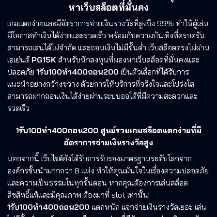
หาเว็บสล็อตที่มั่นคง
เกมแตกง่ายและมีอัตราการจ่ายเงินรางวัลที่สูงถึง 99% ทำให้ผู้เล่น
มีโอกาสทำเงินได้ง่ายและรวดเร็ว พร้อมกับความบันเทิงที่ครบครัน
สามารถเล่นได้ไม่จำกัด และถอนเงินไม่มีขั้นต่ำ เว็บสล็อตตรงไม่ผ่าน
เอเย่นต์
PG15K
สำหรับนักลงทุนที่มองหาเว็บสล็อตที่มั่นคงและ
ปลอดภัย
1
รับ
100
ทํา
400
ถอน
200
เป็นตัวเลือกที่ได้รับการ
แนะนำอย่างกว้างขวาง ด้วยการให้บริการที่จริงใจและโปร่งใส
สามารถฝากถอนเงินได้ง่ายผ่านระบบออโต้ที่มีความสะดวกและ
รวดเร็ว
1รับ100ทํา400ถอน200 ศูนย์รวมเกมสล็อตแตกง่ายที่มี
อัตราการจ่ายเงินรางวัลสูง
นอกจากนี้ เว็บไซต์ยังได้รับการรับรองมาตรฐานระดับโลกจาก
องค์กรชั้นนำมากกว่า 8 แห่ง ทำให้คุณมั่นใจในเรื่องความปลอดภัย
และความเป็นธรรมในทุกขั้นตอน หากคุณต้องการเล่นสล็อต
ลิขสิทธิ์แท้และมีคุณภาพ ต้องมาที่ slot เท่านั้น!
1
รับ
100
ทํา
400
ถอน
200
แตกหนัก แจกจ่ายเงินรางวัลเยอะ เล่น