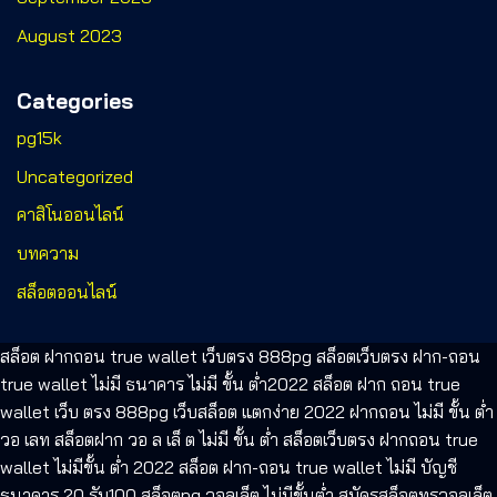
August 2023
Categories
pg15k
Uncategorized
คาสิโนออนไลน์
บทความ
สล็อตออนไลน์
สล็อต ฝากถอน true wallet เว็บตรง 888pg สล็อตเว็บตรง ฝาก-ถอน
true wallet ไม่มี ธนาคาร ไม่มี ขั้น ต่ํา2022 สล็อต ฝาก ถอน true
wallet เว็บ ตรง 888pg เว็บสล็อต แตกง่าย 2022 ฝากถอน ไม่มี ขั้น ต่ํา
วอ เลท สล็อตฝาก วอ ล เล็ ต ไม่มี ขั้น ต่ํา สล็อตเว็บตรง ฝากถอน true
wallet ไม่มีขั้น ต่ํา 2022 สล็อต ฝาก-ถอน true wallet ไม่มี บัญชี
ธนาคาร 20 รับ100 สล็อตpg วอลเล็ต ไม่มีขั้นต่ํา สมัครสล็อตทรูวอลเล็ต