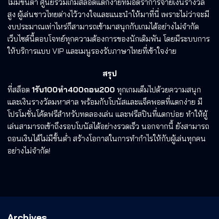
ไม่มีขั้นต่ำ ศูนย์รวมเกมสล็อตแตกง่ายที่มีอัตราการจ่ายเงินรางวัล
สูง ผู้เล่นชาวไทยต่างไว้วางใจและแนะนำให้มาที่นี่ เพราะไม่ว่าจะมี
งบประมาณเท่าไหร่ก็สามารถเข้ามาสนุกกับเกมได้อย่างไม่จำกัด
เว็บไซต์นี้ตอบโจทย์ทุกความต้องการของนักเดิมพัน โดยมีระบบการ
ให้บริการแบบ VIP และเมนูรองรับภาษาไทยที่เข้าใจง่าย
สรุป
ที่สล็อต
1
รับ
100
ทํา
400
ถอน
200
ทุกเกมเต็มไปด้วยความสนุก
และเงินรางวัลมหาศาล พร้อมกับโบนัสและแจ็คพอตที่แตกง่าย มี
โปรโมชั่นโค้ดฟรีสำหรับทดลองเล่น และฟรีสปินที่แตกบ่อย ทำให้ผู้
เล่นสามารถเข้าถึงรอบโบนัสได้อย่างรวดเร็ว นอกจากนี้ ยังสามารถ
ถอนเงินได้ไม่มีขั้นต่ำ สร้างโอกาสในการทำกำไรให้กับผู้เล่นทุกคน
อย่างไม่จำกัด!
Archives