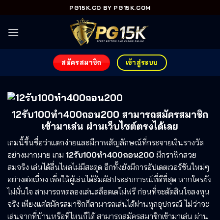
Skip
PG15K.CO BY PG15K.COM
to
content
สมัครสมาชิก
เข้าสู่ระบบ
12รับ100ทํา400ถอน200 สามารถสมัครสมาชิก
เข้ามาเล่น ผ่านเว็บไซต์ตรงได้เลย
เกมนี้ขึ้นชื่อว่าแตกง่ายและมีภาพสัญลักษณ์ที่กระจายเงินรางวัล
อย่างมากมาย เกม
12
รับ
100
ทํา
400
ถอน
200
มีกราฟิกสวย
สมจริง เล่นได้ลื่นไหลไม่มีสะดุด อีกทั้งยังมีการอัปเดตเวอร์ชันใหม่ๆ
อย่างต่อเนื่อง เพื่อให้ผู้เล่นได้สัมผัสประสบการณ์ที่ดีที่สุด หากใครยัง
ไม่มั่นใจ สามารถทดลองเล่นสล็อตเดโม่ฟรี ก่อนที่จะตัดสินใจลงทุน
จริง เพียงแค่สมัครสมาชิกก็สามารถเล่นได้ผ่านทุกอุปกรณ์ ไม่ว่าจะ
เล่นจากที่บ้านหรือที่ไหนก็ได้ สามารถสมัครสมาชิกเข้ามาเล่น ผ่าน