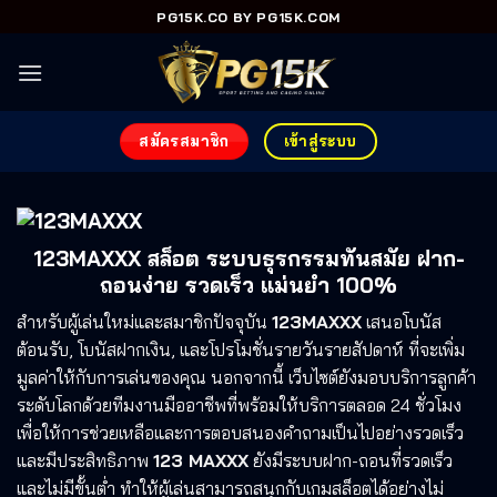
Skip
PG15K.CO BY PG15K.COM
to
content
สมัครสมาชิก
เข้าสู่ระบบ
123MAXXX สล็อต ระบบธุรกรรมทันสมัย ฝาก-
ถอนง่าย รวดเร็ว แม่นยำ 100%
สำหรับผู้เล่นใหม่และสมาชิกปัจจุบัน
123MAXXX
เสนอโบนัส
ต้อนรับ, โบนัสฝากเงิน, และโปรโมชั่นรายวันรายสัปดาห์ ที่จะเพิ่ม
มูลค่าให้กับการเล่นของคุณ นอกจากนี้ เว็บไซต์ยังมอบบริการลูกค้า
ระดับโลกด้วยทีมงานมืออาชีพที่พร้อมให้บริการตลอด 24 ชั่วโมง
เพื่อให้การช่วยเหลือและการตอบสนองคำถามเป็นไปอย่างรวดเร็ว
และมีประสิทธิภาพ
123 MAXXX
ยังมีระบบฝาก-ถอนที่รวดเร็ว
และไม่มีขั้นต่ำ ทำให้ผู้เล่นสามารถสนุกกับเกมสล็อตได้อย่างไม่