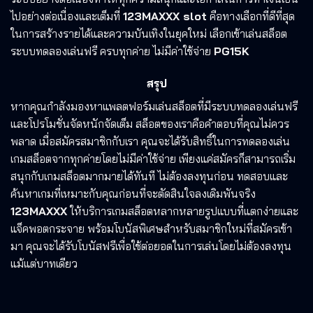
ไปอย่างต่อเนื่องและเต็มที่
123MAXXX slot
คือทางเลือกที่ดีที่สุด
ในการสร้างรายได้และความบันเทิงในยุคใหม่ เลือกเข้าเล่นสล็อต
ระบบทดลองเล่นฟรี ครบทุกค่าย ไม่มีค่าใช้จ่าย
PG15K
สรุป
หากคุณกำลังมองหาแพลตฟอร์มเล่นสล็อตที่มีระบบทดลองเล่นฟรี
และโปรโมชั่นจัดหนักจัดเต็ม สล็อตของเราคือคำตอบที่คุณไม่ควร
พลาด เมื่อสมัครสมาชิกกับเรา คุณจะได้รับสิทธิ์ในการทดลองเล่น
เกมสล็อตจากทุกค่ายโดยไม่มีค่าใช้จ่าย เพียงแค่สมัครก็สามารถเริ่ม
สนุกกับเกมสล็อตมากมายได้ทันที ไม่ต้องลงทุนก่อน ทดสอบและ
ค้นหาเกมที่เหมาะกับคุณก่อนที่จะตัดสินใจลงเดิมพันจริง
123MAXXX
ให้บริการเกมสล็อตหลากหลายรูปแบบที่แตกง่ายและ
แจ็คพอตกระจาย พร้อมโบนัสพิเศษสำหรับสมาชิกใหม่ที่สมัครเข้า
มา คุณจะได้รับโบนัสฟรีเพื่อใช้ต่อยอดในการเล่นโดยไม่ต้องลงทุน
แม้แต่บาทเดียว