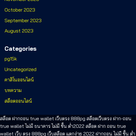
October 2023
September 2023
August 2023
Categories
pg15k
Uncategorized
คาสิโนออนไลน์
บทความ
สล็อตออนไลน์
สล็อต ฝากถอน true wallet เว็บตรง 888pg สล็อตเว็บตรง ฝาก-ถอน
true wallet ไม่มี ธนาคาร ไม่มี ขั้น ต่ํา2022 สล็อต ฝาก ถอน true
wallet เว็บ ตรง 888pg เว็บสล็อต แตกง่าย 2022 ฝากถอน ไม่มี ขั้น ต่ํา