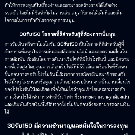
ทำให้การลงทุนเป็นเรื่องง่ายและสามารถสร้างรายได้ได้อย่าง
รวดเร็ว โดยไม่มีข้อจำกัดในการเล่น สนุกกับเกมได้เต็มที่และเพิ่ม
โอกาสในการทำกำไรจากทุกการหมุน
30รับ150 โอกาสที่ดีสำหรับผู้ที่ต้องการเพิ่มทุน
การรับเงินฟรีจากโปรโมชัน
30
รับ
150
เป็นโอกาสที่ดีสำหรับผู้ที่
ต้องการเพิ่มทุนในการเล่นเกมสล็อตออนไลน์ และลดความเสี่ยงใน
การเดิมพัน เริ่มต้นโดยการค้นหาเว็บไซต์ที่มีโปรโมชันนี้ และมีความ
น่าเชื่อถือสูง โดยคุณควรเลือกเว็บไซต์ที่มีรีวิวดีและเงื่อนไขที่ชัดเจน
ขั้นตอนการขอรับโปรโมชันนี้เริ่มจากการสมัครเป็นสมาชิกของเว็บ
ไซต์นั้นๆ โดยกรอกข้อมูลส่วนตัวอย่างครบถ้วน จากนั้นอ่านเงื่อนไข
ของโปรโมชันให้ละเอียด เพื่อให้แน่ใจว่าคุณเข้าใจและสามารถทำ
ตามเงื่อนไขได้ เช่น การทำเทิร์น 1 เท่า ซึ่งหมายความว่าคุณต้องเล่น
และเดิมพันด้วยเงินที่ได้รับจากโปรโมชันก่อนถึงจะสามารถถอนเงิน
ได้
30รับ150 มีความชำนาญและมั่นใจในการลงทุน