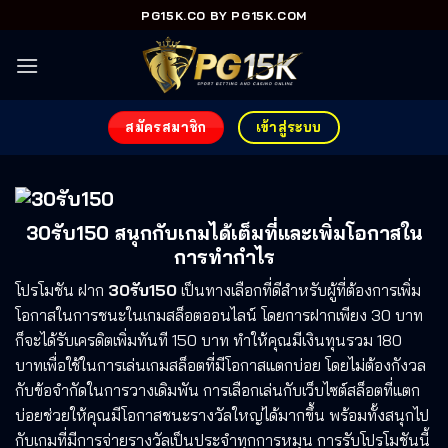
Skip
PG15K.CO BY PG15K.COM
to
content
สมัครสมาชิก
เข้าสู่ระบบ
30รับ150 สนุกกับเกมได้เต็มที่และเพิ่มโอกาสใน
การทำกำไร
โปรโมชัน ฝาก
30
รับ
150
เป็นทางเลือกที่ดีสำหรับผู้ที่ต้องการเพิ่ม
โอกาสในการชนะในเกมสล็อตออนไลน์ โดยการฝากเพียง 30 บาท
ก็จะได้รับเครดิตเพิ่มทันที 150 บาท ทำให้คุณมีเงินทุนรวม 180
บาทเพื่อใช้ในการเล่นเกมสล็อตที่มีโอกาสแตกบ่อย โดยไม่ต้องกังวล
กับข้อจำกัดในการวางเดิมพัน การเลือกเล่นกับเว็บไซต์สล็อตที่แตก
บ่อยช่วยให้คุณมีโอกาสชนะรางวัลใหญ่ได้มากขึ้น พร้อมทั้งสนุกไป
กับเกมที่มีการจ่ายรางวัลเป็นประจำทุกการหมุน การรับโปรโมชันนี้