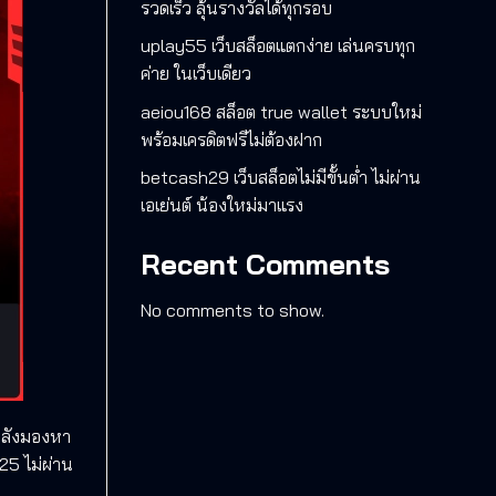
รวดเร็ว ลุ้นรางวัลได้ทุกรอบ
uplay55 เว็บสล็อตแตกง่าย เล่นครบทุก
ค่าย ในเว็บเดียว
aeiou168 สล็อต true wallet ระบบใหม่
พร้อมเครดิตฟรีไม่ต้องฝาก
betcash29 เว็บสล็อตไม่มีขั้นต่ำ ไม่ผ่าน
เอเย่นต์ น้องใหม่มาแรง
Recent Comments
No comments to show.
ำลังมองหา
25 ไม่ผ่าน