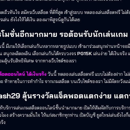
เร็วทันใจ สมัครเว็บสล็อต ที่ดีที่สุด เข้าสู่ระบบ ทดลองเล่นสล็อตฟรี ไม่ต
ารเล่น ยังไงให้ได้เงิน ลองมาพิสูจน์ดูกันได้เลย
โมชั่นอีกมากมาย รอต้อนรับนักเล่นเกม
นี้ มีเกมให้เลือกเล่นกันหลากหลายรูปแบบ เข้ามาร่วมสนุกผ่านหน้าจอม
 สนุกเพลิดเพลิน เลือกเล่นกันได้ครบวงจร
PG15K
เล่นง่าย ได้เงินจริง 
มลุ้นรับสิทธิพิเศษ จากทางเว็บไซต์ของเรา
ล็อตออนไลน์ ได้เงินจริง
วันนี้ ทดลองเล่นสล็อตฟรี แบบไม่ต้องฝาก ไม่ต
 และ ท้าทายในการทำกำไร จากเกมสล็อต บนเว็บไซต์ของเรา ไม่มีผิดหวังแ
cash29 ลุ้นรางวัลแจ็คพอตแตกง่าย แตก
่ให้บริการเล่นเกมสล็อตออนไลน์ชั้นนำมากมาย เปิดให้สัมผัสกับการบริการ
โมง สร้างความมั่นใจ ให้แก่สมาชิกทุกท่าน เปิดบัญชี ยูสใหม่เล่นยังไงก็
ริง