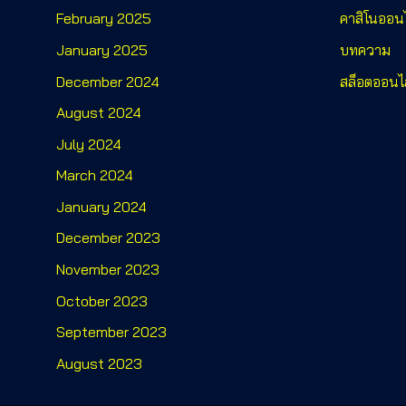
February 2025
คาสิโนออน
January 2025
บทความ
December 2024
สล็อตออนไ
August 2024
July 2024
March 2024
January 2024
December 2023
November 2023
October 2023
September 2023
August 2023