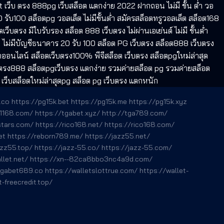
เว็บ ตรง 888pg เว็บสล็อต แตกง่าย 2022 ฝากถอน ไม่มี ขั้น ต่ํา วอ
0 รับ100 สล็อตpg วอลเล็ต ไม่มีขั้นต่ํา สมัครสล็อตทรูวอลเล็ต สล็อต168
เว็บตรง มีใบรับรอง สล็อต 888 เว็บตรง ไม่ผ่านเอเย่นต์ ไม่มี ขั้นต่ํา
ไม่มีบัญชีธนาคาร 20 รับ 100 สล็อต PG เว็บตรง สล็อต888 เว็บตรง
สล็อตออนไลน์ สล็อตเว็บตรง100% พีจีสล็อต เว็บตรง สล็อตpgใหม่ล่าสุด
gเว็บตรง888 สล็อตpgเว็บตรง แตกง่าย รวมค่ายสล็อต pg รวมค่ายสล็อต
ก เว็บสล็อตใหม่ล่าสุดpg สล็อต pg เว็บตรง แตกหนัก
.co
https://pg15k.bet
https://pg15k.me
https://pg15k.xyz
a1168.com/
https://tgabet.xyz/
http://tga789.com/
stars.com/
https://rico168.net/
https://rico168.com/
et
https://reborn789.me/
https://jazz55.net/
azz55.top/
https://jazz-55.co/
https://jazz-55.com/
llet.net/
https://xn--82ca8bbo3nc4a9d.com/
tgabet689.co
https://walletslottrue.com/
https://wallet-
t-freecredit.top/