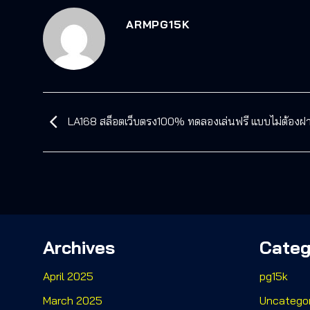
ARMPG15K
LA168 สล็อตเว็บตรง100% ทดลองเล่นฟรี แบบไม่ต้องฝา
Archives
Categ
April 2025
pg15k
March 2025
Uncategor