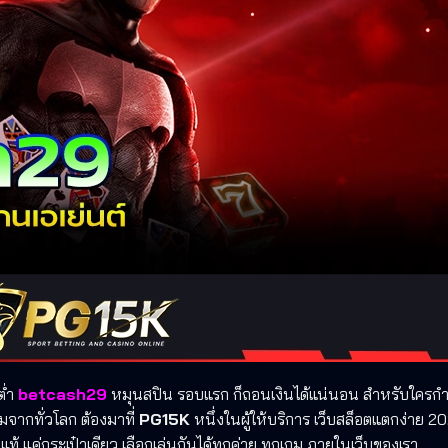
ต่ำ
betcash29
หมุนสปิน รอบแรก ก็ถอนเงินได้แน่นอน สำหรับใครก
กมจากทั่วโลก ต้องมาที่
PG15K
หนึ่งในผู้ให้บริการ เว็บสล็อตแตกง่าย 20
แท้ แค่กระเป๋าเดียว เลือกเล่นกันได้ทุกค่าย ทุกเกม ภายในเว็บของเรา