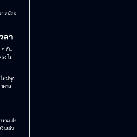
รา สมัคร
เวลา
 ๆ กัน
ตรง ไม่
อใหม่ทุก
มหาศาล
0 เกม ส่ง
เงินเล่น