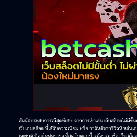
สัมผัสประสบการณ์สุดพิเศษ จากการเข้าเล่น เว็บสล็อตไม่มีขั้น
เว็บเกมสล็อต ที่ได้รับความนิยม หรือ การันตีจากรีวิวนักเล่นเ
เอเย่นต์ น้องใหม่มาแรง ที่สุด ในตอนนี้ สมัครสมาชิก เว็บสล็อต