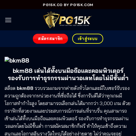
Skip
PG15K.CO BY PG15K.COM
to
content
สมัครสมาชิก
เข้าสู่ระบบ
bkm88 เล่นได้ทั้งบนมือถือและคอมพิวเตอร์
รองรับการทำธุรกรรมผ่านวอเลทโดยไม่มีขั้นต่ำ
สล็อต
bkm88
รวบรวมเกมจากค่ายดังทั่วโลกและมีใบเซอร์รับรอง
ความถูกต้องจากหน่วยงานที่เชื่อถือได้ ซึ่งการันตีได้ว่าทุกเกมมี
โอกาสทำกำไรสูง โดยสามารถเลือกเล่นได้มากกว่า 3,000 เกม ด้วย
กราฟิกที่สวยงามและประสบการณ์การเล่นที่ราบรื่น คุณสามารถ
เข้าเล่นได้ทั้งบนมือถือและคอมพิวเตอร์ รองรับการทำธุรกรรมผ่าน
วอเลทโดยไม่มีขั้นต่ำ การสมัครสมาชิกก็ฟรี ทำให้คุณเข้าถึงความ
สนุกและโอกาสลุ้นรางวัลใหญ่ได้อย่างง่ายดาย ไม่ว่าคุณจะอยู่