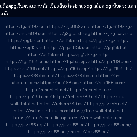
สล็อตpgเว็บตรงแตกหนัก เว็บสล็อตใหม่ล่าสุดpg สล็อต pg เว็บตรง แตก
หนัก
https://tga689z.com
https://tga689z.co
https://tga689z.xyz
https://rico689.com
https://g2g-cash.org
https://g2g-cash.co
https://pg15k.bet
https://pg15k.me
https://pg15k.xyz
https:
https://pg15k.net
https://pgbet15k.com
https://pg15k.bet
https://pg15k.me
https://pg15k.xyz
https:
https://tga1168.com/
https://tgabet.xyz/
http://tga789.com/
https://tga1168.net/
https://tga1168.top/
https://tga1168.life/
https://678xbet.net/
https://678xbet.co
https://ans-
allstars.com/
https://rico168.net/
https://rico168.com/
https://one5bet.net/
https://one5bet.co/
https://tga199.com/
https://reborn789.net/
https://true-
walletslot.net
https://reborn789.me/
https://jazz55.net/
https://walletslottrue.com
https://true-walletslot.net
https://slot-freecredit.top
https://true-walletslot.com
https://jazz55.top/
https://jazz-55.co/
https://jazz-55.com/
https://jazz-55.net/
https://jazz55.co/