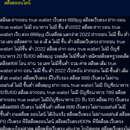
สล็อตออนไลน์
สล็อต ฝากถอน true wallet เว็บตรง 888pg สล็อตเว็บตรง ฝาก-ถอน
true wallet ไม่มี ธนาคาร ไม่มี ขั้น ต่ํา2022 สล็อต ฝาก ถอน true
wallet เว็บ ตรง 888pg เว็บสล็อต แตกง่าย 2022 ฝากถอน ไม่มี ขั้น ต่ํา
วอ เลท สล็อตฝาก วอ ล เล็ ต ไม่มี ขั้น ต่ํา สล็อตเว็บตรง ฝากถอน true
wallet ไม่มีขั้น ต่ํา 2022 สล็อต ฝาก-ถอน true wallet ไม่มี บัญชี
ธนาคาร 20 รับ100 สล็อตpg วอลเล็ต ไม่มีขั้นต่ํา สมัครสล็อตทรูวอลเล็ต
สล็อต168 โอน ผ่าน วอ เลท ไม่มีขั้นต่ํา รวม ค่าย สล็อต เติม true
wallet ฝาก-ถอน ไม่มี ขั้น ต่ํา 2022 เว็บพนัน ฝากถอน ไม่มี ขั้นต่ำ เติม
ด้วย wallet สล็อตเว็บตรง มีใบรับรอง สล็อต 888 เว็บตรง ไม่ผ่าน
เอเย่นต์ ไม่มี ขั้นต่ํา สล็อตpg ฝาก-ถอน true wallet ไม่มี บัญชีธนาคาร
10รับ100 สล็อต ฝากถอน true wallet ไม่มี บัญชีธนาคาร 789 สล็อต
ฝากถอน true wallet ไม่มีบัญชีธนาคาร 20 รับ 100 สล็อต PG เว็บตรง
สล็อต888 เว็บตรง ไม่มีขั้นต่ำ สล็อต 888 เว็บตรง ไม่ผ่านเอเย่นต์ ไม่มี
ขั้นต่ำ เกมสล็อต ออนไลน์ ได้เงินจริง สล็อตเว็บตรง ไม่ผ่านเอเย่นต์ สล็อต
PG เว็บตรง พีจีสล็อตออนไลน์ สล็อตเว็บตรง100% พีจีสล็อต เว็บตรง
สล็อตpgใหม่ล่าสุด สล็อตพีจเว็บตรง เล่นง่าย โบนัสเยอะ สล็อตเว็บตรงไม่