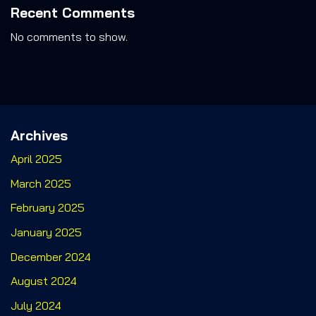
Recent Comments
No comments to show.
Archives
April 2025
March 2025
February 2025
January 2025
December 2024
August 2024
July 2024