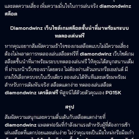
และลดความเสี่ยง เพิ่มความมั่นใจในการเล่นจริง
diamondwinz
สล็อต
Diamondwinz เว็บไซต์เกมสล็อตชั้นนำที่มาพร้อมระบบ
ทดลองเล่นฟรี
หากคุณอยากสัมผัสความเร้าใจของเกมสล็อตแบบไม่มีความเสี่ยง
ต้องไม่พลาดการทดลองเล่นสล็อตฟรีที่
diamondwinz
เว็บไซต์เกม
สล็อตชั้นนำที่มาพร้อมระบบทดลองเล่นฟรี ให้คุณได้สนุกสนานเต็ม
ที่ ผ่านหน้าเว็บของเราโดยตรง ไม่ต้องผ่านตัวแทนหรือเอเย่นต์ มี
เกมให้เลือกครบจบในเว็บเดียว ลองเล่นได้ทันทีและเตรียมพร้อม
สำหรับการเดิมพันจริง! สล็อตแตกง่าย ทดลองเล่นสล็อต
diamondwinz
เครดิตฟรี
พิสูจน์ได้ด้วยตัวคุณเอง
PG15K
สรุป
สัมผัสความสนุกและความตื่นเต้นกับสล็อตแตกง่ายที่
diamondwinz
แพลตฟอร์มที่กำลังมาแรงสำหรับผู้ที่ต้องการเข้า
เล่นสล็อตที่แตกบ่อยและเล่นง่าย ไม่ว่าคุณจะเป็นมือใหม่หรือมือเก๋า