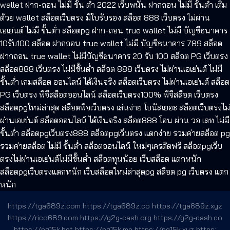
wallet ฝาก-ถอน ไม่มี ขั้น ต่ํา 2022 เว็บพนัน ฝากถอน ไม่มี ขั้นต่ำ เติม
ด้วย wallet สล็อตเว็บตรง มีใบรับรอง สล็อต 888 เว็บตรง ไม่ผ่าน
เอเย่นต์ ไม่มี ขั้นต่ํา สล็อตpg ฝาก-ถอน true wallet ไม่มี บัญชีธนาคาร
10รับ100 สล็อต ฝากถอน true wallet ไม่มี บัญชีธนาคาร 789 สล็อต
ฝากถอน true wallet ไม่มีบัญชีธนาคาร 20 รับ 100 สล็อต PG เว็บตรง
สล็อต888 เว็บตรง ไม่มีขั้นต่ำ สล็อต 888 เว็บตรง ไม่ผ่านเอเย่นต์ ไม่มี
ขั้นต่ำ เกมสล็อต ออนไลน์ ได้เงินจริง สล็อตเว็บตรง ไม่ผ่านเอเย่นต์ สล็อต
PG เว็บตรง พีจีสล็อตออนไลน์ สล็อตเว็บตรง100% พีจีสล็อต เว็บตรง
สล็อตpgใหม่ล่าสุด สล็อตพีจเว็บตรง เล่นง่าย โบนัสเยอะ สล็อตเว็บตรงไม่
ผ่านเอเย่นต์ สล็อตออนไลน์ ได้เงินจริง สล็อต888 โอน ผ่าน วอ เลท ไม่มี
ขั้นต่ํา สล็อตpgเว็บตรง888 สล็อตpgเว็บตรง แตกง่าย รวมค่ายสล็อต pg
รวมค่ายสล็อต ไม่มี ขั้นต่ำ สล็อตออนไลน์ ใหม่ๆเครดิตฟรี สล็อตpgเว็บ
ตรงไม่ผ่านเอเย่นต์ไม่มีขั้นต่ำ สล็อตทุนน้อย เว็บสล็อต แตกหนัก
สล็อตpgเว็บตรงแตกหนัก เว็บสล็อตใหม่ล่าสุดpg สล็อต pg เว็บตรง แตก
หนัก
https://tga689z.com
https://tga689z.co
https://tga689z.xyz
https://rico689.com
https://g2g-cash.org
https://g2g-cash.co
https://pg15k.bet
https://pg15k.me
https://pg15k.xyz
https: