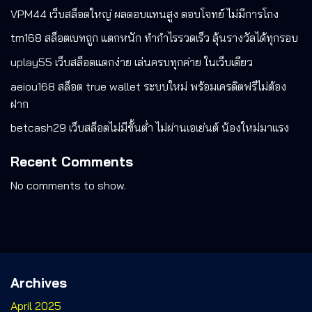
VPM44 เว็บสล็อตใหญ่ ผลตอบแทนสูง ตอบโจทย์ ไม่มีการโกง
tm168 สล็อตเบทถูก แตกหนัก ทำกำไรรวดเร็ว ลุ้นรางวัลได้ทุกรอบ
uplay55 เว็บสล็อตแตกง่าย เล่นครบทุกค่าย ในเว็บเดียว
aeiou168 สล็อต true wallet ระบบใหม่ พร้อมเครดิตฟรีไม่ต้อง
ฝาก
betcash29 เว็บสล็อตไม่มีขั้นต่ำ ไม่ผ่านเอเย่นต์ น้องใหม่มาแรง
Recent Comments
No comments to show.
Archives
April 2025