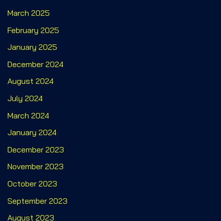
March 2025
February 2025
January 2025
December 2024
August 2024
July 2024
March 2024
January 2024
December 2023
November 2023
October 2023
September 2023
August 2023