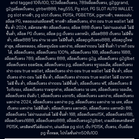
and tagged
10รับ100
,
123สล็อตเว็บตรง
,
789สล็อตเว็บตรง
,
g2ggrand
,
g2gสล็อตเว็บตรง
,
gtrbet888
,
hey555
,
Pg slot
,
PG SLOT AUTO WALLET
,
pg slot ทางเข้า
,
pg slot เว็บตรง
,
PG15k
,
PGBET15K
,
pgทางเข้า
,
ทดลองเล่น
สล็อต PG
,
ทดลองเล่นสล็อตฟรี
,
ทางเข้า สล็อตเว็บตรง
,
ฝาก ถอน true wallet ไม่มี
ขั้น ต่ํา 2024
,
สมัครสมาชิก สล็อตเว็บตรง
,
สล็อต 888 เว็บตรง ไม่ผ่านเอเย่นต์ ไม่มี
ขั้นต่ำ
,
สล็อต PG เว็บตรง
,
สล็อต pg เว็บตรง แตกหนัก
,
สล็อต888 เว็บตรง ไม่มีขั้น
ต่ำ
,
สล็อต888 โอน ผ่าน วอ เลท ไม่มีขั้นต่ํา
,
สล็อตpgเว็บตรง888
,
สล็อตpgใหม่
ล่าสุด
,
สล็อตทดลอง
,
สล็อตทุนน้อย แตกง่าย
,
สล็อตฝากถอน ไม่มี ขั้นต่ำ 1 บาทก็ ถอน
ได้
,
สล็อตเว็บตรง
,
สล็อตเว็บตรง 100%
,
สล็อตเว็บตรง 168
,
สล็อตเว็บตรง 1688
,
สล็อตเว็บตรง 789
,
สล็อตเว็บตรง 888
,
สล็อตเว็บตรง g2g
,
สล็อตเว็บตรง g2g1bet
สล็อตเว็บตรง ยอดนิยม
,
สล็อตเว็บตรง pg
,
สล็อตเว็บตรง ทรูวอลเล็ต
,
สล็อตเว็บตรง
ฝาก-ถอน true wallet
,
สล็อตเว็บตรง ฝาก-ถอน true wallet ไม่มี ขั้น ต่ํา
,
สล็อต
เว็บตรง ฝาก-ถอน ไม่มี ขั้น ต่ํา
,
สล็อตเว็บตรง ฝากถอน true wallet ไม่มี ธนาคาร
ไม่มี ขั้น ต่ํา
,
สล็อตเว็บตรง ฝากถอน ไม่มีขั้นต่ำ
,
สล็อตเว็บตรง ฟรี
,
สล็อตเว็บตรง มี
ใบรับรอง
,
สล็อตเว็บตรง รวมทุกค่าย
,
สล็อตเว็บตรง วอ เลท
,
สล็อตเว็บตรง วอลเล็ต
,
สล็อตเว็บตรง อันดับ 1
,
สล็อตเว็บตรง แจกจริง
,
สล็อตเว็บตรง แตกง่าย
,
สล็อตเว็บตรง
แตกง่าย 2024
,
สล็อตเว็บตรง แตกง่าย pg
,
สล็อตเว็บตรง แตกง่าย วอ เลท
,
สล็อต
เว็บตรง แตกง่าย ไม่มีขั้นต่ำ
,
สล็อตเว็บตรง แตกหนัก
,
สล็อตเว็บตรง แตกหนัก 88
,
สล็อตเว็บตรง ไม่ผ่านเอเย่นต์ ไม่มี ขั้นต่ำ 168
,
สล็อตเว็บตรง15K
,
สล็อตเว็บตรง168
,
สล็อตเว็บตรง1688
,
สล็อตเว็บตรง888
,
สล็อตเว็บตรงg2g1bet
,
เกมสล็อตเครดิตฟรี
PG15K
,
เครดิตฟรีไม่ต้องฝาก
,
เล่นสล็อต pg slot
,
เว็บ PG15K
,
เว็บตรง
,
เว็บสล็อต
pg ทั้งหมด
,
โปรโมชั่นฝาก50รับ100
.