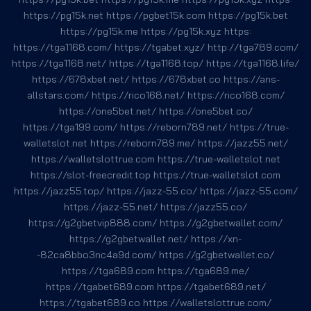
https://pg15k.net
https://pgbet15k.com
https://pg15k.bet
https://pg15k.me
https://pg15k.xyz
https:
https://tga1168.com/
https://tgabet.xyz/
http://tga789.com/
https://tga1168.net/
https://tga1168.top/
https://tga1168.life/
https://678xbet.net/
https://678xbet.co
https://ans-
allstars.com/
https://rico168.net/
https://rico168.com/
https://one5bet.net/
https://one5bet.co/
https://tga199.com/
https://reborn789.net/
https://true-
walletslot.net
https://reborn789.me/
https://jazz55.net/
https://walletslottrue.com
https://true-walletslot.net
https://slot-freecredit.top
https://true-walletslot.com
https://jazz55.top/
https://jazz-55.co/
https://jazz-55.com/
https://jazz-55.net/
https://jazz55.co/
https://g2gbetvip888.com/
https://g2gbetwallet.com/
https://g2gbetwallet.net/
https://xn-
-82ca8bbo3nc4a9d.com/
https://g2gbetwallet.co/
https://tga689.com
https://tga689.me/
https://tgabet689.com
https://tgabet689.net/
https://tgabet689.co
https://walletslottrue.com/