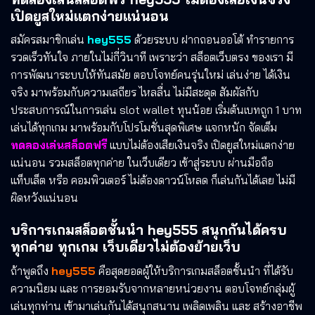
เปิดยูสใหม่แตกง่ายแน่นอน
สมัครสมาชิกเล่น
hey555
ด้วยระบบ ฝากถอนออโต้ ทำรายการ
รวดเร็วทันใจ ภายในไม่กี่วินาที เพราะว่า สล็อตเว็บตรง ของเรา มี
การพัฒนาระบบให้ทันสมัย ตอบโจทย์คนรุ่นใหม่ เล่นง่าย ได้เงิน
จริง มาพร้อมกับความเสถียร ไหลลื่น ไม่มีสะดุด สัมผัสกับ
ประสบการณ์ในการเล่น slot wallet ทุนน้อย เริ่มต้นเบทถูก 1 บาท
เล่นได้ทุกเกม มาพร้อมกับโปรโมชั่นสุดพิเศษ แจกหนัก จัดเต็ม
ทดลองเล่นสล็อตฟรี
แบบไม่ต้องเสียเงินจริง เปิดยูสใหม่แตกง่าย
แน่นอน รวมสล็อตทุกค่าย ในเว็บเดียว เข้าสู่ระบบ ผ่านมือถือ
แท็บเล็ต หรือ คอมพิวเตอร์ ไม่ต้องดาวน์โหลด ก็เล่นกันได้เลย ไม่มี
ผิดหวังแน่นอน
บริการเกมสล็อตชั้นนำ hey555 สนุกกันได้ครบ
ทุกค่าย ทุกเกม เว็บเดียวไม่ต้องย้ายเว็บ
ถ้าพูดถึง
hey555
คือสุดยอดผู้ให้บริการเกมสล็อตชั้นนำ ที่ได้รับ
ความนิยม และ การยอมรับจากหลายหน่วยงาน ตอบโจทย์กลุ่มผู้
เล่นทุกท่าน เข้ามาเล่นกันได้สนุกสนาน เพลิดเพลิน และ สร้างอาชีพ