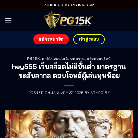
Skip
PG15K.CO BY PG15K.COM
to
content
สมัครสมาชิก
เข้าสู่ระบบ
PG15K
,
คาสิโนออนไลน์
,
บทความ
,
สล็อตออนไลน์
hey555 เว็บสล็อตไม่มีขั้นต่ำ มาตรฐาน
ระดับสากล ตอบโจทย์ผู้เล่นทุนน้อย
POSTED ON
JANUARY 27, 2025
BY
ARMPG15K