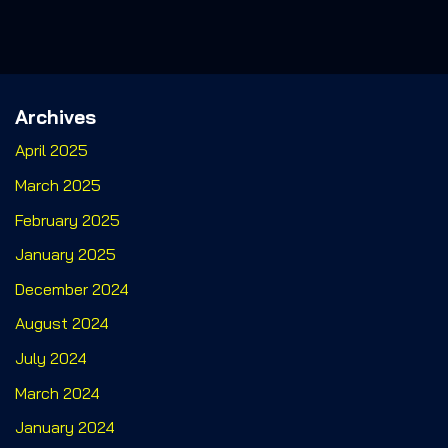
Archives
April 2025
March 2025
February 2025
January 2025
December 2024
August 2024
July 2024
March 2024
January 2024