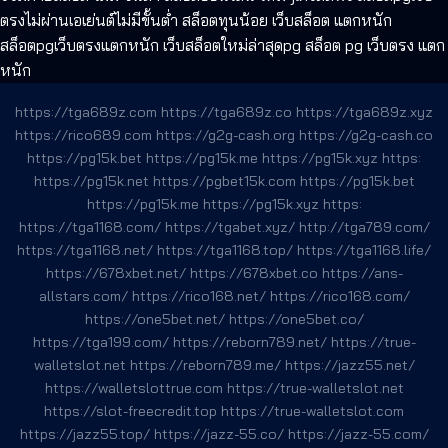
ตรงไม่ผ่านเอเย่นต์ไม่มีขั้นต่ำ สล็อตทุนน้อย เว็บสล็อต แตกหนัก
สล็อตpgเว็บตรงแตกหนัก เว็บสล็อตใหม่ล่าสุดpg สล็อต pg เว็บตรง แตก
หนัก
https://tga689z.com
https://tga689z.co
https://tga689z.xyz
https://rico689.com
https://g2g-cash.org
https://g2g-cash.co
https://pg15k.bet
https://pg15k.me
https://pg15k.xyz
https:
https://pg15k.net
https://pgbet15k.com
https://pg15k.bet
https://pg15k.me
https://pg15k.xyz
https:
https://tga1168.com/
https://tgabet.xyz/
http://tga789.com/
https://tga1168.net/
https://tga1168.top/
https://tga1168.life/
https://678xbet.net/
https://678xbet.co
https://ans-
allstars.com/
https://rico168.net/
https://rico168.com/
https://one5bet.net/
https://one5bet.co/
https://tga199.com/
https://reborn789.net/
https://true-
walletslot.net
https://reborn789.me/
https://jazz55.net/
https://walletslottrue.com
https://true-walletslot.net
https://slot-freecredit.top
https://true-walletslot.com
https://jazz55.top/
https://jazz-55.co/
https://jazz-55.com/