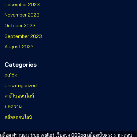
December 2023
November 2023
October 2023
September 2023
August 2023
Categories
pg15k
Uncategorized
คาสิโนออนไลน์
บทความ
สล็อตออนไลน์
สล็อต ฝากถอน true wallet เว็บตรง 888pg สล็อตเว็บตรง ฝาก-ถอน