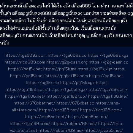
ผ่านเอเย่นต์ สล็อตออนไลน์ ได้เงินจริง สล็อต888 โอน ผ่าน วอ เลท ไม่มี
ขั้นต่ํา สล็อตpgเว็บตรง888 สล็อตpgเว็บตรง แตกง่าย รวมค่ายสล็อต pg
รวมค่ายสล็อต ไม่มี ขั้นต่ำ สล็อตออนไลน์ ใหม่ๆเครดิตฟรี สล็อตpgเว็บ
ตรงไม่ผ่านเอเย่นต์ไม่มีขั้นต่ำ สล็อตทุนน้อย เว็บสล็อต แตกหนัก
สล็อตpgเว็บตรงแตกหนัก เว็บสล็อตใหม่ล่าสุดpg สล็อต pg เว็บตรง แตก
หนัก
https://tga689z.com
https://tga689z.co
https://tga689z.xyz
https://rico689.com
https://g2g-cash.org
https://g2g-cash.co
https://pg15k.bet
https://pg15k.me
https://pg15k.xyz
https:
https://pg15k.net
https://pgbet15k.com
https://pg15k.bet
https://pg15k.me
https://pg15k.xyz
https:
https://tga1168.com/
https://tgabet.xyz/
http://tga789.com/
https://tga1168.net/
https://tga1168.top/
https://tga1168.life/
https://678xbet.net/
https://678xbet.co
https://ans-
allstars.com/
https://rico168.net/
https://rico168.com/
https://one5bet.net/
https://one5bet.co/
https://tga199.com/
https://reborn789.net/
https://true-
walletslot.net
https://reborn789.me/
https://jazz55.net/