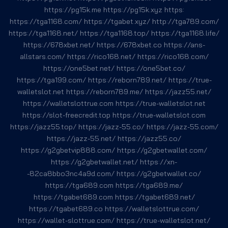
https://pg15k.me
https://pg15k.xyz
https:
https://tga1168.com/
https://tgabet.xyz/
http://tga789.com/
https://tga1168.net/
https://tga1168.top/
https://tga1168.life/
https://678xbet.net/
https://678xbet.co
https://ans-
allstars.com/
https://rico168.net/
https://rico168.com/
https://one5bet.net/
https://one5bet.co/
https://tga199.com/
https://reborn789.net/
https://true-
walletslot.net
https://reborn789.me/
https://jazz55.net/
https://walletslottrue.com
https://true-walletslot.net
https://slot-freecredit.top
https://true-walletslot.com
https://jazz55.top/
https://jazz-55.co/
https://jazz-55.com/
https://jazz-55.net/
https://jazz55.co/
https://g2gbetvip888.com/
https://g2gbetwallet.com/
https://g2gbetwallet.net/
https://xn-
-82ca8bbo3nc4a9d.com/
https://g2gbetwallet.co/
https://tga689.com
https://tga689.me/
https://tgabet689.com
https://tgabet689.net/
https://tgabet689.co
https://walletslottrue.com/
https://wallet-slottrue.com/
https://true-walletslot.net/