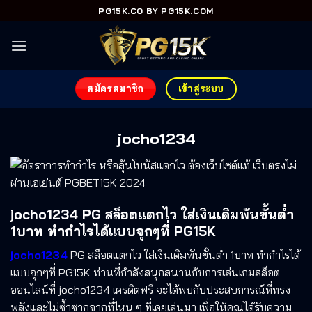
Skip
PG15K.CO BY PG15K.COM
to
content
สมัครสมาชิก
เข้าสู่ระบบ
jocho1234
jocho1234 PG
สล็อตแตกไว ใส่เงินเดิมพันขั้นต่ำ
1
บาท ทำกำไรได้แบบจุกๆที่ PG15K
jocho1234
PG สล็อตแตกไว ใส่เงินเดิมพันขั้นต่ำ 1บาท ทำกำไรได้
แบบจุกๆที่ PG15K ท่านที่กำลังสนุกสนานกับการเล่นเกมสล็อต
ออนไลน์ที่ jocho1234 เครดิตฟรี จะได้พบกับประสบการณ์ที่ทรง
พลังและไม่ซ้ำซากจากที่ไหน ๆ ที่เคยเล่นมา เพื่อให้คุณได้รับความ