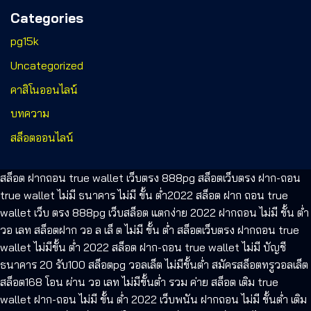
Categories
pg15k
Uncategorized
คาสิโนออนไลน์
บทความ
สล็อตออนไลน์
สล็อต ฝากถอน true wallet เว็บตรง 888pg สล็อตเว็บตรง ฝาก-ถอน
true wallet ไม่มี ธนาคาร ไม่มี ขั้น ต่ํา2022 สล็อต ฝาก ถอน true
wallet เว็บ ตรง 888pg เว็บสล็อต แตกง่าย 2022 ฝากถอน ไม่มี ขั้น ต่ํา
วอ เลท สล็อตฝาก วอ ล เล็ ต ไม่มี ขั้น ต่ํา สล็อตเว็บตรง ฝากถอน true
wallet ไม่มีขั้น ต่ํา 2022 สล็อต ฝาก-ถอน true wallet ไม่มี บัญชี
ธนาคาร 20 รับ100 สล็อตpg วอลเล็ต ไม่มีขั้นต่ํา สมัครสล็อตทรูวอลเล็ต
สล็อต168 โอน ผ่าน วอ เลท ไม่มีขั้นต่ํา รวม ค่าย สล็อต เติม true
wallet ฝาก-ถอน ไม่มี ขั้น ต่ํา 2022 เว็บพนัน ฝากถอน ไม่มี ขั้นต่ำ เติม