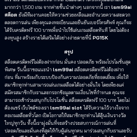
มากกว่า 1,500 เกม จากค่ายชั้นนำต่างๆ นอกจากนี้ เรา
lsm99ai
สล็อต
ยังมีทีมงานคอยให้ความช่วยเหลือและอำนวยความสะดวก
ตลอดการเล่น เพียงคุณลงทะเบียนและยืนยันเบอร์โทรศัพท์ คุณก็จะ
ได้รับเครดิตฟรี 100 บาทเพื่อนำไปใช้เล่นเกมสล็อตทันที โดยไม่ต้อง
ลงทุนสูง สร้างรายได้เสริมได้อย่างง่ายดายที่นี่
PG15K
สรุป
สล็อตเครดิตฟรีไม่ต้องฝากก่อน มั่นคง ปลอดภัย พร้อมโปรโมชั่นสุด
พิเศษ วันนี้เราขอแนะนำ
lsm99ai
สล็อตเครดิตฟรีไม่ต้องฝาก
ก่อน ที่มาพร้อมกับระบบป้องกันความปลอดภัยที่ยอดเยี่ยม เพื่อให้
สมาชิกทุกท่านสามารถเล่นเกมสล็อตได้อย่างมั่นใจ โดยเพียงแค่
สมัครสมาชิกกับเราและกรอกข้อมูลตามเงื่อนไขที่กำหนด คุณจะ
สามารถเข้าร่วมสนุกกับโปรโมชั่น สล็อตเครดิตฟรี 100 บาท โดยไม่
ต้องแชร์ เว็บไซต์ของเรา
lsm99ai
slot
ได้รับความไว้วางใจจาก
คอเกมสล็อตทั่วโลก เปิดโอกาสให้สมาชิกทุกท่านได้ลุ้นเงินรางวัล
ใหญ่ทุกวัน ทั้งนี้เรามุ่งมั่นที่จะสร้างประสบการณ์การเล่นที่
ปลอดภัยและมั่นคงที่สุดให้กับผู้เล่นทุกคน มาร่วมสนุกกับเราและรับ