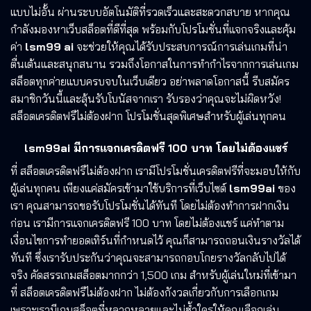
แบบไม่อั้น ผ่านระบบอัตโนมัติที่รวดเร็วและสะดวกสบาย หากคุณ
กำลังมองหาเว็บสล็อตที่ดีที่สุด พร้อมกับโปรโมชั่นที่แจกจริงและคุ้ม
ค่า
lsm99
ai
จะช่วยให้คุณได้รับประสบการณ์การเล่นเกมที่น่า
ตื่นเต้นและสนุกสนาน รวมถึงโอกาสในการทำกำไรจากการเล่นเกม
สล็อตทุกค่ายแบบครบจบในเว็บเดียว อย่าพลาดโอกาสนี้ รีบสมัคร
สมาชิกวันนี้และลุ้นรับโบนัสจากเรา รับรองว่าคุณจะไม่ผิดหวัง!
สล็อตเครดิตฟรีไม่ต้องฝาก โปรโมชั่นสุดพิเศษสำหรับผู้เล่นทุกคน
lsm99ai มีการแจกเครดิตฟรี 100 บาท โดยไม่ต้องแชร์
ที่ สล็อตเครดิตฟรีไม่ต้องฝาก เรามีโปรโมชั่นเครดิตฟรีที่จะมอบให้กับ
ผู้เล่นทุกคน เพียงแค่สมัครเข้ามาใช้บริการที่เว็บไซต์
lsm99ai
ของ
เรา คุณสามารถขอรับโปรโมชั่นได้ทันที โดยไม่ต้องทำการฝากเงิน
ก่อน เรามีการแจกเครดิตฟรี 100 บาท โดยไม่ต้องแชร์ แค่ทำตาม
เงื่อนไขการทำยอดเทิร์นที่กำหนดไว้ คุณก็สามารถถอนเงินรางวัลได้
ทันที ซึ่งเรารับประกันว่าคุณจะสามารถกอบโกยรางวัลกลับไปได้
จริง คัดสรรเกมสล็อตมากกว่า 1,500 เกม สำหรับผู้เล่นใหม่ที่เข้ามา
ที่ สล็อตเครดิตฟรีไม่ต้องฝาก ไม่ต้องกังวลเกี่ยวกับการเลือกเกม
เพราะเรามีเกมสล็อตที่หลากหลายและไม่ซ้ำใครให้คุณเลือกเล่น