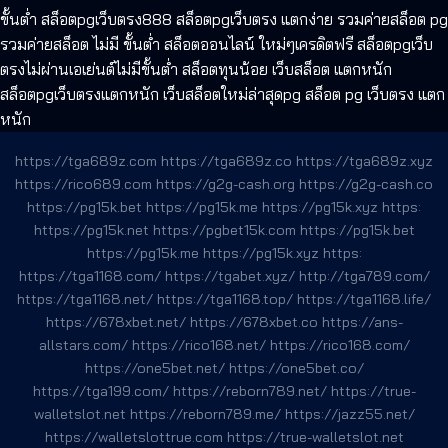
ขั้นต่ํา สล็อตpgเว็บตรง888 สล็อตpgเว็บตรง แตกง่าย รวมค่ายสล็อต pg
รวมค่ายสล็อต ไม่มี ขั้นต่ำ สล็อตออนไลน์ ใหม่ๆเครดิตฟรี สล็อตpgเว็บ
ตรงไม่ผ่านเอเย่นต์ไม่มีขั้นต่ำ สล็อตทุนน้อย เว็บสล็อต แตกหนัก
สล็อตpgเว็บตรงแตกหนัก เว็บสล็อตใหม่ล่าสุดpg สล็อต pg เว็บตรง แตก
หนัก
https://tga689z.com
https://tga689z.co
https://tga689z.xyz
https://rico689.com
https://g2g-cash.org
https://g2g-cash.co
https://pg15k.bet
https://pg15k.me
https://pg15k.xyz
https:
https://pg15k.net
https://pgbet15k.com
https://pg15k.bet
https://pg15k.me
https://pg15k.xyz
https:
https://tga1168.com/
https://tgabet.xyz/
http://tga789.com/
https://tga1168.net/
https://tga1168.top/
https://tga1168.life/
https://678xbet.net/
https://678xbet.co
https://ans-
allstars.com/
https://rico168.net/
https://rico168.com/
https://one5bet.net/
https://one5bet.co/
https://tga199.com/
https://reborn789.net/
https://true-
walletslot.net
https://reborn789.me/
https://jazz55.net/
https://walletslottrue.com
https://true-walletslot.net