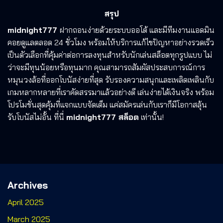
สรุป
midnight777
ฝากถอนง่ายด้วยระบบออโต้ และมีทีมงานแอดมิน
คอยดูแลตลอด 24 ชั่วโมง พร้อมให้บริการแก้ไขปัญหาอย่างรวดเร็ว
เป็นตัวเลือกที่คุ้มค่าต่อการลงทุนสำหรับนักเล่นสล็อตทุกรูปแบบ ไม่
ว่าจะมีทุนน้อยหรือทุนมาก คุณสามารถสัมผัสประสบการณ์การ
หมุนวงล้อที่ออกโบนัสง่ายที่สุด รับรองความสนุกและเพลิดเพลินกับ
เกมหลากหลายที่เราคัดสรรมาแล้วอย่างดี เล่นง่ายได้เงินจริง พร้อม
โปรโมชั่นสุดคุ้มที่แจกแบบจัดเต็ม แค่สมัครเล่นกับเราก็มีโอกาสลุ้น
รับโบนัสไม่อั้น ที่นี่
midnight777
สล็อต
เท่านั้น!
Archives
April 2025
March 2025