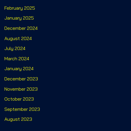
February 2025
January 2025
December 2024
August 2024
July 2024
March 2024
January 2024
December 2023
November 2023
October 2023
September 2023
August 2023