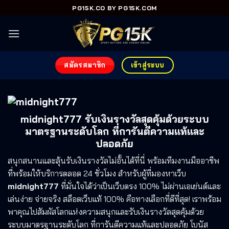
Skip
PG15K.CO BY PG15K.COM
to
content
สมัครสมาชิก
เข้าสู่ระบบ
midnight777 รับเงินรางวัลสุดคุ้มด้วยระบบ
มาตรฐานระดับโลก ที่การันตีความแท้และ
ปลอดภัย
สนุกสนานและลุ้นรับเงินรางวัลไม่อั้นได้ที่นี่ พร้อมทีมงานมืออาชีพ
ที่พร้อมให้บริการตลอด 24 ชั่วโมง สำหรับผู้ที่มองหาเว็บ
midnight777
ที่มั่นใจได้ว่าเป็นเว็บตรง 100% ไม่ผ่านเอเย่นต์และ
เล่นง่าย จ่ายจริง สล็อตเว็บแท้ 100% คือทางเลือกที่ดีที่สุด! เราพร้อม
พาคุณไปสัมผัสโลกแห่งความสนุกและรับเงินรางวัลสุดคุ้มด้วย
ระบบมาตรฐานระดับโลก ที่การันตีความแท้และปลอดภัย โบนัส