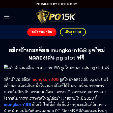
Skip
PG15K.CO BY PG15K.COM
to
content
สมัครสมาชิก
เข้าสู่ระบบ
คลิกเข้าเกมสล็อต mungkorn168
ยูสใหม่
ทดลองเล่น pg slot
ฟรี
คลิกเข้าเกมสล็อต
mungkorn168
ยูสใหม่ทดลองเล่น pg slot ฟรี
สล็อตออนไลน์เป็นหนึ่งในเกมคาสิโนที่ได้รับความนิยมอย่างแพร่
หลายในปัจจุบัน การเล่นสล็อตสามารถสร้างความสนุกสนานและ
โอกาสในการชนะรางวัลใหญ่ได้อย่างง่ายดาย ในปี 2023 นี้
mungkorn168
เป็นเว็บไซต์ที่เติบโตขึ้นเรื่อยๆ และเป็นที่นิยมของ
นักพนันออนไลน์เพื่อทดลองเล่น PG Slot ฟรี ที่มีอัพเดทเกมใหม่ๆ