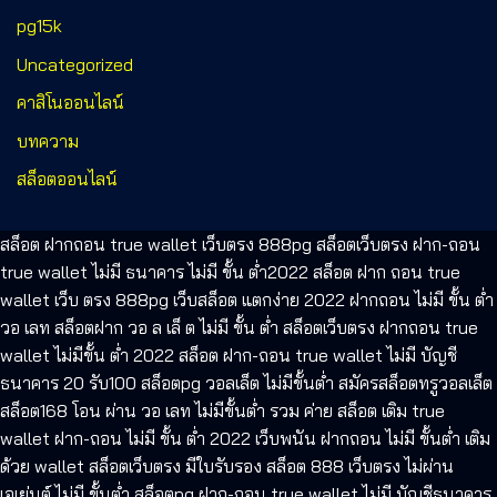
pg15k
Uncategorized
คาสิโนออนไลน์
บทความ
สล็อตออนไลน์
สล็อต ฝากถอน true wallet เว็บตรง 888pg สล็อตเว็บตรง ฝาก-ถอน
true wallet ไม่มี ธนาคาร ไม่มี ขั้น ต่ํา2022 สล็อต ฝาก ถอน true
wallet เว็บ ตรง 888pg เว็บสล็อต แตกง่าย 2022 ฝากถอน ไม่มี ขั้น ต่ํา
วอ เลท สล็อตฝาก วอ ล เล็ ต ไม่มี ขั้น ต่ํา สล็อตเว็บตรง ฝากถอน true
wallet ไม่มีขั้น ต่ํา 2022 สล็อต ฝาก-ถอน true wallet ไม่มี บัญชี
ธนาคาร 20 รับ100 สล็อตpg วอลเล็ต ไม่มีขั้นต่ํา สมัครสล็อตทรูวอลเล็ต
สล็อต168 โอน ผ่าน วอ เลท ไม่มีขั้นต่ํา รวม ค่าย สล็อต เติม true
wallet ฝาก-ถอน ไม่มี ขั้น ต่ํา 2022 เว็บพนัน ฝากถอน ไม่มี ขั้นต่ำ เติม
ด้วย wallet สล็อตเว็บตรง มีใบรับรอง สล็อต 888 เว็บตรง ไม่ผ่าน
เอเย่นต์ ไม่มี ขั้นต่ํา สล็อตpg ฝาก-ถอน true wallet ไม่มี บัญชีธนาคาร