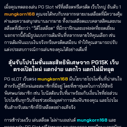
เมื่อคุณทดลองเล่น PG Slot ฟรีที่สล็อตฟรีเครดิต เว็บใหญ่ อันดับ 1
mungkorn168
คุณจะได้พบกับหลากหลายเกมสล็อตที่มีความคุ้ม
ค่าและความสนุกสนานมากมาย ทั้งเกมสล็อตแบบคลาสสิคและเกม
สล็อตที่เรียกว่า “วิดีโอสล็อต” ที่มีกราฟิกและเอฟเฟคที่ยอดเยี่ยม
นอกจากนี้ยังมีรูปแบบการเดิมพันที่หลากหลายให้คุณเลือก เช่น
การเดิมพันแบบเงินจริงหรือเครดิตเสมือน ทำให้คุณสามารถปรับ
แต่งประสบการณ์การเล่นของคุณได้อย่างเต็มที่
ลุ้นรับโปรโมชั่นและสิทธิพิเศษจาก PG
15K
เว็บ
ตรงเปิดใหม่ แตกง่าย แตกไว แตกไม่มีหยุด
PG sLOT เว็บตรง
mungkorn168
มีนโยบายโปรโมชั่นที่น่าสนใจ
สำหรับผู้ใช้ใหม่และสมาชิกที่มีอยู่ โดยที่เขาทุ่มเทในการให้สิทธิ
พิเศษแก่สมาชิก เช่น โบนัสต้อนรับที่มาพร้อมกับเงื่อนไขที่ย่อส่วน
โปรโมชั่นทุกวันที่จะช่วยเพิ่มมูลค่าการเดิมพันของคุณ และโปรโม
ชั่นสำหรับสมาชิกที่รักสล็อตอย่างแท้จริง
การเข้าร่วมเว็บ เล่นสล็อต ไม่ผ่านเอเย่นต์
mungkorn168
และ