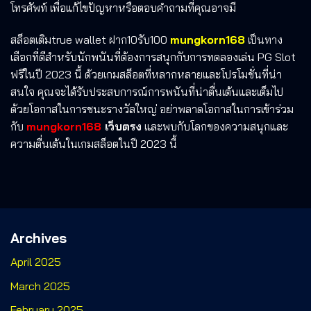
โทรศัพท์ เพื่อแก้ไขปัญหาหรือตอบคำถามที่คุณอาจมี
สล็อตเติมtrue wallet ฝาก10รับ100
mungkorn168
เป็นทาง
เลือกที่ดีสำหรับนักพนันที่ต้องการสนุกกับการทดลองเล่น PG Slot
ฟรีในปี 2023 นี้ ด้วยเกมสล็อตที่หลากหลายและโปรโมชั่นที่น่า
สนใจ คุณจะได้รับประสบการณ์การพนันที่น่าตื่นเต้นและเต็มไป
ด้วยโอกาสในการชนะรางวัลใหญ่ อย่าพลาดโอกาสในการเข้าร่วม
กับ
mungkorn168
เว็บตรง
และพบกับโลกของความสนุกและ
ความตื่นเต้นในเกมสล็อตในปี 2023 นี้
Archives
April 2025
March 2025
February 2025