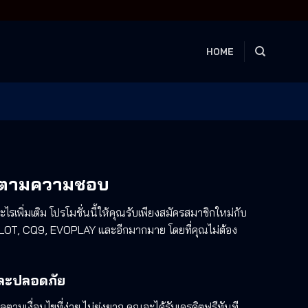
HOME
ได้ตามความชอบ
เพิ่มเติม โปรโมชั่นนี้ให้คุณรับเพียงสมัครสมาชิกใหม่กับ
 SLOT, CQ9, EVOPLAY และอีกมากมาย โดยที่คุณไม่ต้อง
และปลอดภัย
เงื่อนไขที่ง่าย ไม่ยุ่งยาก คุณจะได้รับเครดิตฟรีทันที