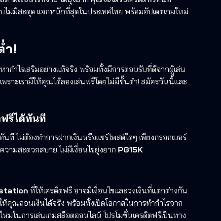
บบไม่มีสะดุด แจกหนักที่สุดในประเทศไทย พร้อมอัปเดตเกมใหม่
่ำ!
ไรเสริมอย่างแท้จริง พร้อมทั้งมีการตอบรับที่ดีจากผู้เล่น
เพราะเรามีให้คุณได้ลองเล่นฟรีโดยไม่มีขั้นต่ำ! สมัครวันนี้และ
รีได้ทันที
ด้ทันที ไม่ต้องทำการฝากเงินหรือแชร์โพสต์ใดๆ เพียงกรอกเบอร์
ับความสะดวกสบาย ไม่มีเงื่อนไขยุ่งยาก
PG15K
station
ที่ให้เครดิตฟรี อาจมีเงื่อนไขและวงเงินที่แตกต่างกัน
่ให้คุณถอนเงินได้จริง พร้อมทั้งเปิดโอกาสในการทำกำไรจาก
าสใหม่ในการเล่นเกมสล็อตออนไลน์ โปรโมชั่นเครดิตฟรีเป็นทาง