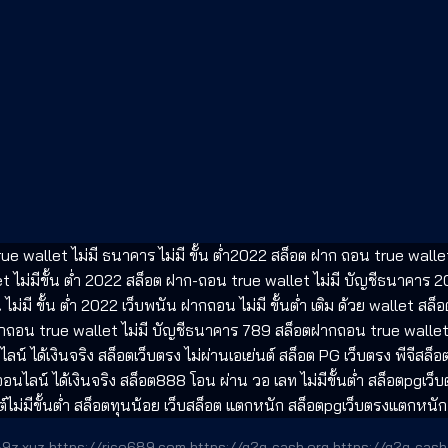
wallet ไม่มี ธนาคาร ไม่มี ขั้น ต่ํา2022 สล็อต ฝาก ถอน true wallet 
let ไม่มีขั้น ต่ํา 2022 สล็อต ฝาก-ถอน true wallet ไม่มี บัญชีธนาคาร 2
ม่มี ขั้น ต่ํา 2022 เว็บพนัน ฝากถอน ไม่มี ขั้นต่ำ เติม ด้วย wallet สล็อต
กถอน true wallet ไม่มี บัญชีธนาคาร 789 สล็อตฝากถอน true wallet 
ออนไลน์ ได้เงินจริง สล็อตเว็บตรง ไม่ผ่านเอเย่นต์ สล็อต PG เว็บตรง พีจี
อตออนไลน์ ได้เงินจริง สล็อต888 โอน ผ่าน วอ เลท ไม่มีขั้นต่ํา สล็อตp
่นต์ไม่มีขั้นต่ำ สล็อตทุนน้อย เว็บสล็อต แตกหนัก สล็อตpgเว็บตรงแตกหนั
89z.xyz
https://rico689.com
https://g2g-cash.org
https://g2g-cash