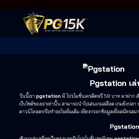
Skip
to
content
Pgstation เล
วันนี้เรา
pgstation
มี โปรโมชั่นเครดิตฟรี 58 บาท มาฝาก สำ
เว็บไซต์ของเราเท่านั้น สามารถนำไปเล่นเกมสล็อต เกมยิงปล
ดาวน์โหลดหรือทำอะไรเพิ่มเติม เพียงกรอกข้อมูลเพื่อสมัครสมาชิ
Pgstation
เข้ามาเล่นสล็อตเว็บตรงและรับโปรโมชั่นสุดพิเศษ
pgstation