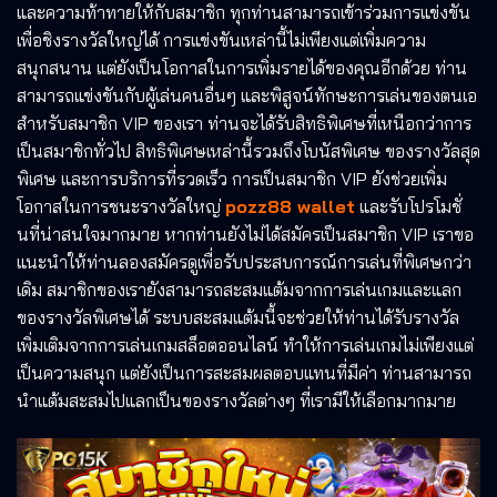
และความท้าทายให้กับสมาชิก ทุกท่านสามารถเข้าร่วมการแข่งขัน
เพื่อชิงรางวัลใหญ่ได้ การแข่งขันเหล่านี้ไม่เพียงแต่เพิ่มความ
สนุกสนาน แต่ยังเป็นโอกาสในการเพิ่มรายได้ของคุณอีกด้วย ท่าน
สามารถแข่งขันกับผู้เล่นคนอื่นๆ และพิสูจน์ทักษะการเล่นของตนเอ
สำหรับสมาชิก VIP ของเรา ท่านจะได้รับสิทธิพิเศษที่เหนือกว่าการ
เป็นสมาชิกทั่วไป สิทธิพิเศษเหล่านี้รวมถึงโบนัสพิเศษ ของรางวัลสุด
พิเศษ และการบริการที่รวดเร็ว การเป็นสมาชิก VIP ยังช่วยเพิ่ม
โอกาสในการชนะรางวัลใหญ่
pozz88 wallet
และรับโปรโมชั่
นที่น่าสนใจมากมาย หากท่านยังไม่ได้สมัครเป็นสมาชิก VIP เราขอ
แนะนำให้ท่านลองสมัครดูเพื่อรับประสบการณ์การเล่นที่พิเศษกว่า
เดิม สมาชิกของเรายังสามารถสะสมแต้มจากการเล่นเกมและแลก
ของรางวัลพิเศษได้ ระบบสะสมแต้มนี้จะช่วยให้ท่านได้รับรางวัล
เพิ่มเติมจากการเล่นเกมสล็อตออนไลน์ ทำให้การเล่นเกมไม่เพียงแต่
เป็นความสนุก แต่ยังเป็นการสะสมผลตอบแทนที่มีค่า ท่านสามารถ
นำแต้มสะสมไปแลกเป็นของรางวัลต่างๆ ที่เรามีให้เลือกมากมาย