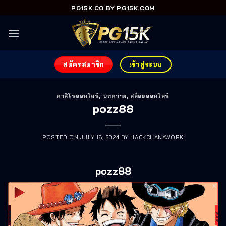
Skip
PG15K.CO BY PG15K.COM
to
content
สมัครสมาชิก
เข้าสู่ระบบ
คาสิโนออนไลน์
,
บทความ
,
สล็อตออนไลน์
pozz88
POSTED ON
JULY 16, 2024
BY
HACKCHANAWORK
pozz
88