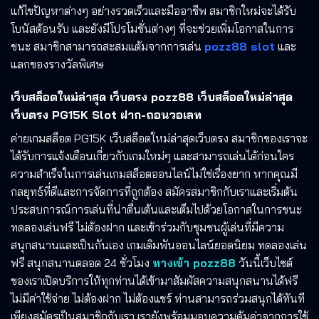
แก้ไขปัญหาต่างๆ อย่างรวดเร็วและมืออาชีพ สมาชิกใหม่จะได้รับ
โบนัสต้อนรับ และยังมีโปรโมชั่นต่างๆ ที่จะช่วยเพิ่มโอกาสในการ
ชนะ สมาชิกสามารถสะสมแต้มจากการเล่น
pozz
88
slot
และ
แลกของรางวัลพิเศษ
เว็บสล็อตใหม่ล่าสุด เว็บตรง pozz
88 เว็บสล็อตใหม่ล่าสุด
เว็บตรง
PG
15
K Slot
ฝาก-ถอนวอเลท
ค่ายเกมสล็อต PG15K เว็บสล็อตใหม่ล่าสุดเว็บตรง สมาชิกของเราจะ
ได้รับการแจ้งเตือนเกี่ยวกับเกมใหม่ๆ และสามารถเล่นได้ก่อนใคร
ความสำเร็จในการเล่นเกมสล็อตออนไลน์ไม่ใช่เรื่องยาก หากคุณมี
กลยุทธ์ที่ดีและการจัดการที่ถูกต้อง สมัครสมาชิกกับเราและเริ่มต้น
ประสบการณ์การเล่นที่น่าตื่นเต้นและเต็มไปด้วยโอกาสในการชนะ
ทดลองเล่นฟรี ไม่ต้องฝาก และเข้าร่วมกับชุมชนผู้เล่นที่มีความ
สนุกสนานและเป็นกันเอง เกมเดิมพันออนไลน์ยอดนิยม ทดลองเล่น
ฟรี สนุกสนานตลอด 24 ชั่วโมง
ทางเข้า
pozz
88
วันนี้เว็บไซต์
ของเราเปิดบริการให้ทุกท่านได้เข้ามาสัมผัสความสนุกสนานได้ฟรี
ไม่มีค่าใช้จ่าย ไม่ต้องฝาก ไม่ต้องแชร์ ท่านสามารถร่วมสนุกได้ทันที
เพียงสมัครเป็นสมาชิกกับเรา เรายังพร้อมมอบความคุ้มค่าจากการใช้