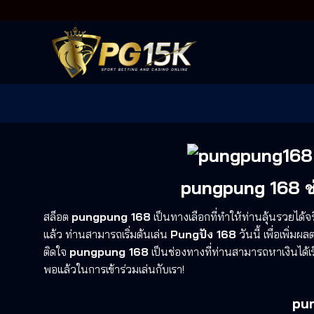
Skip
to
content
pungpung 168 ช่
สล็อต
pungpung 168
เป็นทางเลือกที่ทำให้ท่านลุ้นรวยได
แล้ว ท่านสามารถเริ่มต้นเล่น
Pung
ปัง
168
วันนี้ เพื่อเพิ่
ติดใจ
pungpung 168
เป็นช่องทางที่ท่านสามารถหาเงินได้เ
พอแล้วในการเข้าร่วมเล่นกับเรา!
pun