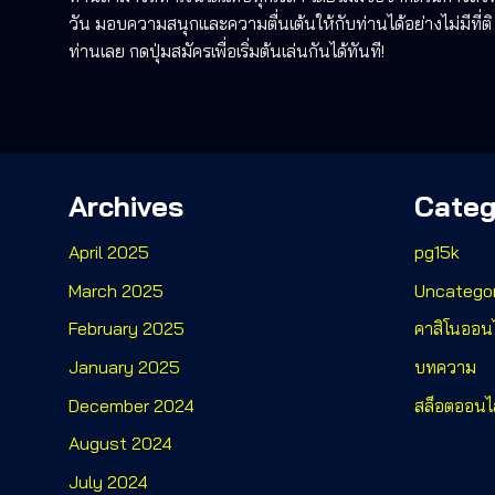
วัน มอบความสนุกและความตื่นเต้นให้กับท่านได้อย่างไม่มีที่ต
ท่านเลย กดปุ่มสมัครเพื่อเริ่มต้นเล่นกันได้ทันที!
Archives
Categ
April 2025
pg15k
March 2025
Uncategor
February 2025
คาสิโนออน
January 2025
บทความ
December 2024
สล็อตออนไ
August 2024
July 2024