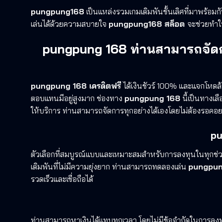
pungpung168
เป็นแหล่งรวมเกมเดิมพันชั้นเลิศที่มาพร้อม
เล่นได้ด้วยความสบายใจ
pungpung168
สล็อต
จะช่วยทำให
pungpung 168 ท่านสามารถจัดก
pungpung 168
เครดิตฟรี
ได้เงินชัวร์ 100% และแจกโหดล้
ตอบแทนมีอยู่สูงมาก ช่องทาง
pungpung 168
นี้เป็นทางเล
ให้บริการ ท่านสามารถจัดการทุกอย่างได้เองโดยไม่ต้องรอคอย
pu
ตัวเลือกที่สมบูรณ์แบบและเหมาะสมสำหรับการลงทุนในทุกช่วงเว
เดิมพันที่ไม่มีความยุ่งยาก ท่านสามารถทดลองเล่น
pungpun
รวดเร็วและเชื่อถือได้
ท่านสามารถหาเงินได้แทบทุกเวลา โดยไม่มีข้อจำกัดในการลง