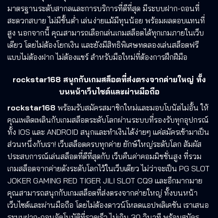
มาตรฐานระดับสากลและการบริการที่ดีที่สุด มีระบบฝาก-ถอนที่
สะดวกสบาย ไม่มีขั้นต่ำ เล่นง่ายแม้มีทุนน้อย พร้อมผลตอบแทนที่
สูง นอกจากนี้ คุณสามารถเลือกเล่นเกมสล็อตได้ทุกเกมภายในเว็บ
เดียว โดยไม่ต้องโยกเงิน และยังมีสิทธิพิเศษทดลองเล่นสล็อตฟรี
แบบไม่ต้องฝาก ไม่ต้องแชร์ สำหรับมือใหม่ที่ต้องการฝึกฝีมือ
rockstar168 สนุกกับเกมสล็อตที่ส่งตรงจากค่ายใหญ่ ทั้ง
บนหน้าเว็บไซต์และผ่านมือถือ
rockstar168
พร้อมรับสมัครสมาชิกใหม่และมอบโบนัสไม่อั้น ให้
คุณเพลิดเพลินกับเกมสล็อตระดับโลกผ่านระบบที่รองรับทุกอุปกรณ์
ทั้ง IOS และ ANDROID สนุกและทำเงินได้ง่ายๆ แค่สมัครเข้ามาเป็น
ส่วนหนึ่งกับเรา! เว็บสล็อตครบทุกค่าย ยักษ์ใหญ่ระดับโลก สัมผัส
ประสบการณ์เล่นสล็อตที่ดีที่สุดกับ เว็บคืนค่าคอมมิชชั่นสูง ที่รวม
เกมสล็อตจากค่ายดังระดับโลกไว้ในเว็บเดียว ไม่ว่าจะเป็น PG SLOT
JOKER GAMING RED TIGER JILI SLOT CQ9 และอีกมากมาย
คุณสามารถสนุกกับเกมสล็อตที่ส่งตรงจากค่ายใหญ่ ทั้งบนหน้า
เว็บไซต์และผ่านมือถือ โดยไม่ต้องดาวน์โหลดแอปพลิเคชัน เราเสนอ
ระบบฝาก-ถอนอัตโนมัติที่รวดเร็ว ไม่เกิน 30 วินาที พร้อมสมัคร