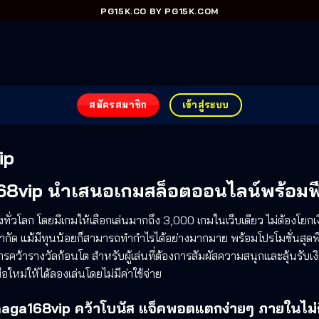
PG15K.CO BY PG15K.COM
สมัครสมาชิก
เข้าสู่ระบบ
68vip นำเสนอเกมสล็อตออนไลน์พร้อมฟี
ังทั่วโลก โดยมีเกมให้เลือกเล่นมากถึง 3,000 เกมในเว็บเดียว ไม่ต้องโยก
ม่จำกัด แม้มีทุนน้อยก็สามารถทำกำไรได้อย่างมากมาย พร้อมโปรโมชั่นสุดพ
คว้ารางวัลก้อนโต สำหรับผู้เล่นที่ต้องการสัมผัสความสนุกและลุ้นรับเ
ใหม่ให้ได้ลองเล่นโดยไม่มีค่าใช้จ่าย
naga168vip คว้าโบนัส แจ็คพอตแตกง่ายๆ ภายในไม่กี