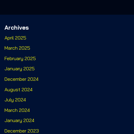
Archives
April 2025
March 2025
February 2025
January 2025
December 2024
August 2024
July 2024
March 2024
January 2024
December 2023