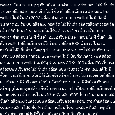
wallet เว็บ ตรง 888pg เว็บสล็อต แตกง่าย 2022 ฝากถอน ไม่มี ขั้น ต่ํา
วอ เลท สล็อตฝาก วอ ล เล็ ต ไม่มี ขั้น ต่ํา สล็อตเว็บตรง ฝากถอน true
wallet ไม่มีขั้น ต่ํา 2022 สล็อต ฝาก-ถอน true wallet ไม่มี บัญชี
ธนาคาร 20 รับ100 สล็อตpg วอลเล็ต ไม่มีขั้นต่ํา สมัครสล็อตทรูวอลเล็ต
สล็อต168 โอน ผ่าน วอ เลท ไม่มีขั้นต่ํา รวม ค่าย สล็อต เติม true
wallet ฝาก-ถอน ไม่มี ขั้น ต่ํา 2022 เว็บพนัน ฝากถอน ไม่มี ขั้นต่ำ เติม
ด้วย wallet สล็อตเว็บตรง มีใบรับรอง สล็อต 888 เว็บตรง ไม่ผ่าน
เอเย่นต์ ไม่มี ขั้นต่ํา สล็อตpg ฝาก-ถอน true wallet ไม่มี บัญชีธนาคาร
10รับ100 สล็อต ฝากถอน true wallet ไม่มี บัญชีธนาคาร 789 สล็อต
ฝากถอน true wallet ไม่มีบัญชีธนาคาร 20 รับ 100 สล็อต PG เว็บตรง
สล็อต888 เว็บตรง ไม่มีขั้นต่ำ สล็อต 888 เว็บตรง ไม่ผ่านเอเย่นต์ ไม่มี
ขั้นต่ำ เกมสล็อต ออนไลน์ ได้เงินจริง สล็อตเว็บตรง ไม่ผ่านเอเย่นต์ สล็อต
PG เว็บตรง พีจีสล็อตออนไลน์ สล็อตเว็บตรง100% พีจีสล็อต เว็บตรง
สล็อตpgใหม่ล่าสุด สล็อตพีจเว็บตรง เล่นง่าย โบนัสเยอะ สล็อตเว็บตรงไม่
ผ่านเอเย่นต์ สล็อตออนไลน์ ได้เงินจริง สล็อต888 โอน ผ่าน วอ เลท ไม่มี
ขั้นต่ํา สล็อตpgเว็บตรง888 สล็อตpgเว็บตรง แตกง่าย รวมค่ายสล็อต pg
รวมค่ายสล็อต ไม่มี ขั้นต่ำ สล็อตออนไลน์ ใหม่ๆเครดิตฟรี สล็อตpgเว็บ
ตรงไม่ผ่านเอเย่นต์ไม่มีขั้นต่ำ สล็อตทุนน้อย เว็บสล็อต แตกหนัก