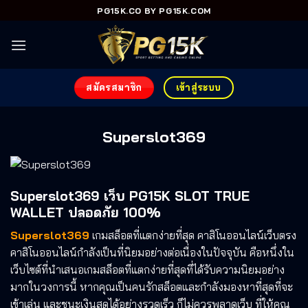
Skip
PG15K.CO BY PG15K.COM
to
content
สมัครสมาชิก
เข้าสู่ระบบ
Superslot369
Superslot369 เว็บ PG15K SLOT TRUE
WALLET ปลอดภัย 100%
Superslot369
เกมสล็อตที่แตกง่ายที่สุด คาสิโนออนไลน์เว็บตรง
คาสิโนออนไลน์กำลังเป็นที่นิยมอย่างต่อเนื่องในปัจจุบัน คือหนึ่งใน
เว็บไซต์ที่นำเสนอเกมสล็อตที่แตกง่ายที่สุดที่ได้รับความนิยมอย่าง
มากในวงการนี้ หากคุณเป็นคนรักสล็อตและกำลังมองหาที่สุดที่จะ
เข้าเล่น และชนะเงินสดได้อย่างรวดเร็ว ก็ไม่ควรพลาดเว็บ ที่ให้คุณ