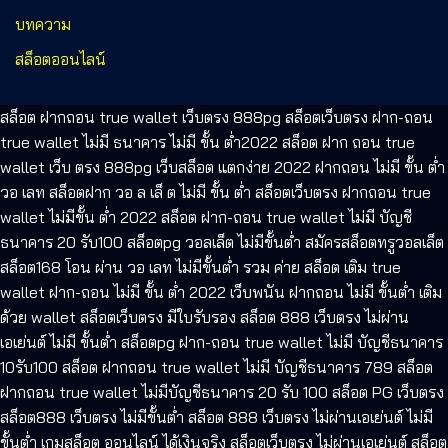
บทความ
สล็อตออนไลน์
สล็อต ฝากถอน true wallet เว็บตรง 888pg สล็อตเว็บตรง ฝาก-ถอน
true wallet ไม่มี ธนาคาร ไม่มี ขั้น ต่ํา2022 สล็อต ฝาก ถอน true
wallet เว็บ ตรง 888pg เว็บสล็อต แตกง่าย 2022 ฝากถอน ไม่มี ขั้น ต่ํา
วอ เลท สล็อตฝาก วอ ล เล็ ต ไม่มี ขั้น ต่ํา สล็อตเว็บตรง ฝากถอน true
wallet ไม่มีขั้น ต่ํา 2022 สล็อต ฝาก-ถอน true wallet ไม่มี บัญชี
ธนาคาร 20 รับ100 สล็อตpg วอลเล็ต ไม่มีขั้นต่ํา สมัครสล็อตทรูวอลเล็ต
สล็อต168 โอน ผ่าน วอ เลท ไม่มีขั้นต่ํา รวม ค่าย สล็อต เติม true
wallet ฝาก-ถอน ไม่มี ขั้น ต่ํา 2022 เว็บพนัน ฝากถอน ไม่มี ขั้นต่ำ เติม
ด้วย wallet สล็อตเว็บตรง มีใบรับรอง สล็อต 888 เว็บตรง ไม่ผ่าน
เอเย่นต์ ไม่มี ขั้นต่ํา สล็อตpg ฝาก-ถอน true wallet ไม่มี บัญชีธนาคาร
10รับ100 สล็อต ฝากถอน true wallet ไม่มี บัญชีธนาคาร 789 สล็อต
ฝากถอน true wallet ไม่มีบัญชีธนาคาร 20 รับ 100 สล็อต PG เว็บตรง
สล็อต888 เว็บตรง ไม่มีขั้นต่ำ สล็อต 888 เว็บตรง ไม่ผ่านเอเย่นต์ ไม่มี
ขั้นต่ำ เกมสล็อต ออนไลน์ ได้เงินจริง สล็อตเว็บตรง ไม่ผ่านเอเย่นต์ สล็อต