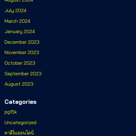
July 2024
March 2024
January 2024
December 2023
November 2023
October 2023
September 2023
August 2023
Categories
pg15k
Uncategorized
คาสิโนออนไลน์