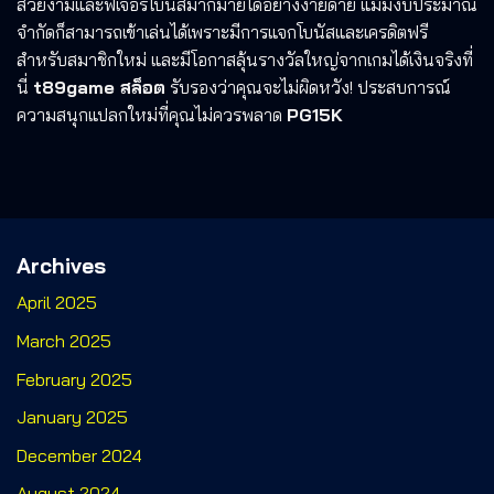
สวยงามและฟีเจอร์โบนัสมากมายได้อย่างง่ายดาย แม้มีงบประมาณ
จำกัดก็สามารถเข้าเล่นได้เพราะมีการแจกโบนัสและเครดิตฟรี
สำหรับสมาชิกใหม่ และมีโอกาสลุ้นรางวัลใหญ่จากเกมได้เงินจริงที่
นี่
t89game สล็อต
รับรองว่าคุณจะไม่ผิดหวัง! ประสบการณ์
ความสนุกแปลกใหม่ที่คุณไม่ควรพลาด
PG15K
Archives
April 2025
March 2025
February 2025
January 2025
December 2024
August 2024