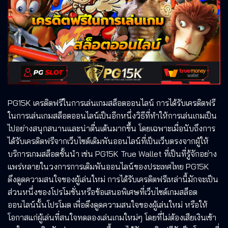
PG15K เครดิตฟรีในการเล่นเกมสล็อตออนไลน์ การได้รับเครดิตฟรี
ในการเล่นเกมสล็อตออนไลน์เป็นอีกหนึ่งวิธีที่ทำให้การเล่นเกมเป็น
ไปอย่างสนุกสนานและน่าตื่นเต้นมากขึ้น โดยเฉพาะเมื่อนับถึงการ
ได้รับเครดิตฟรีจากเว็บไซต์เดิมพันออนไลน์ที่เป็นเว็บตรงจากผู้ให้
บริการเกมสล็อตชั้นนำ เช่น PG15K True Wallet ที่เป็นที่รู้จักอย่าง
แพร่หลายในวงการการเดิมพันออนไลน์ของประเทศไทย PG15K
ดึงดูดความสนใจของผู้เล่นใหม่ การได้รับเครดิตฟรีเหล่านี้มักจะเป็น
ส่วนหนึ่งของโปรโมชั่นหรือข้อเสนอพิเศษที่เว็บไซต์เกมสล็อต
ออนไลน์นั้นโปรโมต เพื่อดึงดูดความสนใจของผู้เล่นใหม่ หรือให้
โอกาสแก่ผู้เล่นที่สนใจทดลองเล่นเกมใหม่ๆ โดยที่ไม่ต้องเสียเงินเข้า