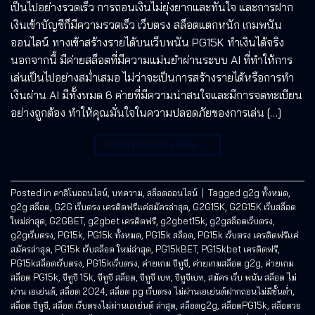
เป็นไปอย่างรวดเร็ว การถอนเงินไม่ยุ่งยากและทันใจ และการฝาก
เงินเข้าบัญชีก็มีความรวดเร็ว เว็บตรง สล็อตแตกหนัก เกมพนัน
ออนไลน์ ทางเข้าสร้างรายได้บนเว็บพนัน PG15K ทำเงินได้จริง
นอกจากนี้ มีค่ายสล็อตที่มีความแม่นยำผ่านระบบ AI ที่ทำให้การ
เล่นเป็นไปอย่างสม่ำเสมอ ไม่ว่าจะเป็นการสร้างรายได้หรือการทำ
เงินผ่าน AI มีทั้งหมด 6 ค่ายที่มีความน่าสนใจและมีการจดทะเบียน
อย่างถูกต้อง ทำให้คุณมั่นใจในความปลอดภัยของการเล่น […]
CONTINUE READING
→
Posted in
คาสิโนออนไลน์
,
บทความ
,
สล็อตออนไลน์
|
Tagged
g2g ทั้งหมด
,
g2g สล็อต
,
G2G เว็บตรง เครดิตฟรีแค่สมัครล่าสุด
,
G2G15K
,
G2G15K เว็บสล็อต
ใหม่ล่าสุด
,
G2GBET
,
g2gbet เครดิตฟรี
,
g2gbet15k
,
g2gสล็อตเว็บตรง
,
g2gเว็บตรง
,
PG15k
,
PG15k ทั้งหมด
,
PG15k สล็อต
,
PG15k เว็บตรง เครดิตฟรีแค่
สมัครล่าสุด
,
PG15k เว็บสล็อต ใหม่ล่าสุด
,
PG15kBET
,
PG15kbet เครดิตฟรี
,
PG15kสล็อตเว็บตรง
,
PG15kเว็บตรง
,
ค่ายเกม จีทูจี
,
ค่ายเกมสล็อต g2g
,
ค่ายเกม
สล็อต PG15k
,
จีทูจี 15k
,
จีทูจี สล็อต
,
จีทูจี เบท
,
จีทูจีเบท
,
สมัคร เว็บ พนัน สล็อต ไม่
ผ่าน เอเย่นต์
,
สล็อต 2024
,
สล็อต pg เว็บตรง ไม่ผ่านเอเย่นต์ฝากถอนไม่มีขั้นต่ํา
,
สล็อต จีทูจี
,
สล็อต เว็บตรงไม่ผ่านเอเย่นต์ ล่าสุด
,
สล็อตg2g
,
สล็อตPG15k
,
สล็อตวอ