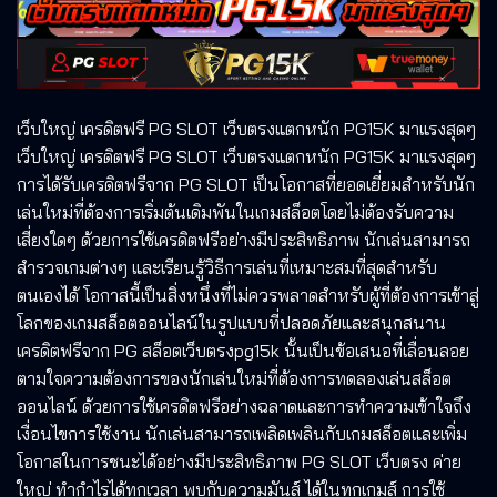
เว็บใหญ่ เครดิตฟรี PG SLOT เว็บตรงแตกหนัก PG15K มาแรงสุดๆ
เว็บใหญ่ เครดิตฟรี PG SLOT เว็บตรงแตกหนัก PG15K มาแรงสุดๆ
การได้รับเครดิตฟรีจาก PG SLOT เป็นโอกาสที่ยอดเยี่ยมสำหรับนัก
เล่นใหม่ที่ต้องการเริ่มต้นเดิมพันในเกมสล็อตโดยไม่ต้องรับความ
เสี่ยงใดๆ ด้วยการใช้เครดิตฟรีอย่างมีประสิทธิภาพ นักเล่นสามารถ
สำรวจเกมต่างๆ และเรียนรู้วิธีการเล่นที่เหมาะสมที่สุดสำหรับ
ตนเองได้ โอกาสนี้เป็นสิ่งหนึ่งที่ไม่ควรพลาดสำหรับผู้ที่ต้องการเข้าสู่
โลกของเกมสล็อตออนไลน์ในรูปแบบที่ปลอดภัยและสนุกสนาน
เครดิตฟรีจาก PG สล็อตเว็บตรงpg15k นั้นเป็นข้อเสนอที่เลื่อนลอย
ตามใจความต้องการของนักเล่นใหม่ที่ต้องการทดลองเล่นสล็อต
ออนไลน์ ด้วยการใช้เครดิตฟรีอย่างฉลาดและการทำความเข้าใจถึง
เงื่อนไขการใช้งาน นักเล่นสามารถเพลิดเพลินกับเกมสล็อตและเพิ่ม
โอกาสในการชนะได้อย่างมีประสิทธิภาพ PG SLOT เว็บตรง ค่าย
ใหญ่ ทำกำไรได้ทุกเวลา พบกับความมันส์ ได้ในทุกเกมส์ การใช้