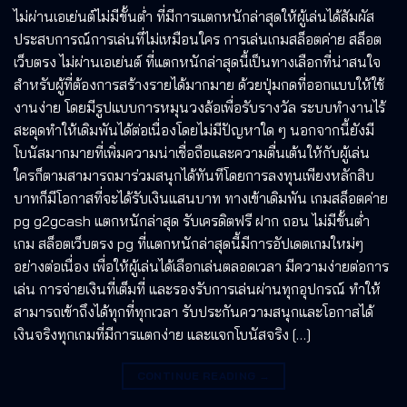
ไม่ผ่านเอเย่นต์ไม่มีขั้นต่ำ ที่มีการแตกหนักล่าสุดให้ผู้เล่นได้สัมผัส
ประสบการณ์การเล่นที่ไม่เหมือนใคร การเล่นเกมสล็อตค่าย สล็อต
เว็บตรง ไม่ผ่านเอเย่นต์ ที่แตกหนักล่าสุดนี้เป็นทางเลือกที่น่าสนใจ
สำหรับผู้ที่ต้องการสร้างรายได้มากมาย ด้วยปุ่มกดที่ออกแบบให้ใช้
งานง่าย โดยมีรูปแบบการหมุนวงล้อเพื่อรับรางวัล ระบบทำงานไร้
สะดุดทำให้เดิมพันได้ต่อเนื่องโดยไม่มีปัญหาใด ๆ นอกจากนี้ยังมี
โบนัสมากมายที่เพิ่มความน่าเชื่อถือและความตื่นเต้นให้กับผู้เล่น
ใครก็ตามสามารถมาร่วมสนุกได้ทันทีโดยการลงทุนเพียงหลักสิบ
บาทก็มีโอกาสที่จะได้รับเงินแสนบาท ทางเข้าเดิมพัน เกมสล็อตค่าย
pg g2gcash แตกหนักล่าสุด รับเครดิตฟรี ฝาก ถอน ไม่มีขั้นต่ำ
เกม สล็อตเว็บตรง pg ที่แตกหนักล่าสุดนี้มีการอัปเดตเกมใหม่ๆ
อย่างต่อเนื่อง เพื่อให้ผู้เล่นได้เลือกเล่นตลอดเวลา มีความง่ายต่อการ
เล่น การจ่ายเงินที่เต็มที่ และรองรับการเล่นผ่านทุกอุปกรณ์ ทำให้
สามารถเข้าถึงได้ทุกที่ทุกเวลา รับประกันความสนุกและโอกาสได้
เงินจริงทุกเกมที่มีการแตกง่าย และแจกโบนัสจริง […]
CONTINUE READING
→