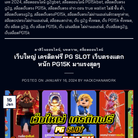
เลท 2024
,
สล็อตออนไลน์ g2gbet
,
สล็อตออนไลน์ PG15kbet
,
สล็อตเว็บตรง
g2g
,
สล็อตเว็บตรง PG15k
,
สล็อตเว็บตรง ฝาก-ถอน true wallet ไม่มี ขั้น ต่ํา
,
สล็อตเว็บตรงg2g
,
สล็อตเว็บตรงPG15k
,
สล็อตเว็บตรงไม่ผ่านเอเย่นต์รวมทุกค่าย
,
สล๊อตเวปตรงไม่ผ่านเอเย่นต์
,
สล็อตแตกง่าย
,
เว็บ g2g ทั้งหมด
,
เว็บ PG15k ทั้งหมด
,
เว็บ สล็อต g2g
,
เว็บ สล็อต PG15k
,
เว็บ เล่นสล็อต ไม่ผ่านเอเย่นต์
,
เว็บสล็อตg2g
,
เว็บสล็อตPG15k
คาสิโนออนไลน์
,
บทความ
,
สล็อตออนไลน์
เว็บใหญ่ เครดิตฟรี PG SLOT เว็บตรงแตก
หนัก PG15K มาแรงสุดๆ
POSTED ON
JANUARY 16, 2024
BY
HACKCHANAWORK
16
Jan