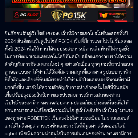
ยินดีตอนรับสู่เว็บไซต์ PG15K เว็บที่มีการแจกโปรโมชั่นตลอดทั้งปี
2024 ยินดีตอนรับสู่เว็บไซต์ PG15K เว็บที่มีการแจกโปรโมชั่นตลอด
ทั้งปี 2024 เพื่อให้ท่านได้พบประสบการณ์การเดิมพันที่ไม่หยุดยั้ง
ในการพัฒนาเกมและเทคโนโลยีทันสมัย สล็อตแตกง่าย เราให้ความ
สำคัญกับการอัพเดทเกมใหม่ ๆ อย่างต่อเนื่อง ทุกๆ เกมที่เรานำเสนอ
ถูกออกแบบมาให้ท่านได้สัมผัสความสนุกที่แตกต่าง รูปแบบกราฟิก
ที่ล้ำลึกและเสียงที่ทันสมัยจะทำให้ท่านติดใจและหลงรักเกมที่เรามี
มากยิ่งขึ้น เรายังให้ความสำคัญกับการนำเข้าเทคโนโลยีที่ทันสมัย
เพื่อปรับปรุงประสิทธิภาพและประสบการณ์การเล่นของท่าน
เว็บไซต์ของเรามีการตรวจสอบความปลอดภัยอย่างต่อเนื่องเพื่อให้
ท่านสามารถเล่นได้โดยมีความมั่นใจ สู่เว็บไซต์หลัก เว็บใหญ่ มาแรง
แซงทุกค่าย PGBET15K เว็บตรงไม่มีค่าธรรมเนียม ไม่ผ่านเอเย่นต์
เล่นได้ไม่ล็อคยูส การแข่งขันและรางวัลที่มีมูลค่า สล็อตออนไลน์
pgbet เพื่อเพิ่มความน่าสนใจในการเล่นเกมของท่าน ทางเรามีการ