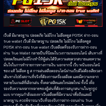
เว็บดี มีมาตรฐาน ปลอดภัย ไม่มีโกง ไม่ล็อคยูส PG15K ฝาก-ถอน
true wallet เว็บดี มีมาตรฐาน ปลอดภัย ไม่มีโกง ไม่ล็อคยูส
PG15K ฝาก-ถอน true wallet เว็บสล็อตที่รองรับการฝาก-ถอน
ผ่าน True Wallet กลายเป็นที่นิยมในวงการเกมออนไลน์ เส้นทางที่
ปลอดภัยและไม่มีโกงทำให้ผู้เล่นได้รับความสะดวกสบายและความ
มั่นใจในการทำรายการทางการเงิน นอกจากนี้ เว็บ พนันออนไลน์
ของ แท้ ไม่ล็อค ยู ส การเล่นสล็อตออนไลน์ผ่านเว็บดีไม่ต้องเสียเวลา
เดินทางไปยังสถานที่จริงที่ต้องการเครื่องสล็อต และมีความหลาก
หลายในเกมส์ที่เลือกเล่น ทั้งคลาสสิคและใหม่สดใหม่ ทั้งนี้ เพื่อ
รองรับความหลากหลายของผู้เล่นที่ต้องการสนุกสนานในทุกรูป
แบบ หากคุณกำลังมองหาเว็บสล็อตที่มีความน่าเชื่อถือและมี
มาตรฐาน ควรพิจารณาเว็บที่รองรับการฝาก-ถอนผ่าน True