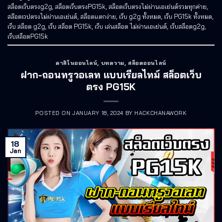
สล็อตเว็บตรงg2g
,
สล็อตเว็บตรงPG15k
,
สล็อตเว็บตรงไม่ผ่านเอเย่นต์รวมทุกค่าย
,
สล๊อตเวปตรงไม่ผ่านเอเย่นต์
,
สล็อตแตกง่าย
,
เว็บ g2g ทั้งหมด
,
เว็บ PG15k ทั้งหมด
,
เว็บ สล็อต g2g
,
เว็บ สล็อต PG15k
,
เว็บ เล่นสล็อต ไม่ผ่านเอเย่นต์
,
เว็บสล็อตg2g
,
เว็บสล็อตPG15k
คาสิโนออนไลน์
,
บทความ
,
สล็อตออนไลน์
ฝาก-ถอนทรูวอเลท แบบเรียลไทม์ สล็อตเว็บ
ตรง PG15K
POSTED ON
JANUARY 18, 2024
BY
HACKCHANAWORK
18
Jan