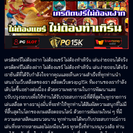
เครดิตฟรีไม่ต้องฝาก ไม่ต้องแชร์ ไม่ต้องทำเทิร์น เล่นง่ายถอนได้จริง
เครดิตฟรีไม่ต้องฝาก ไม่ต้องแชร์ ไม่ต้องทำเทิร์น เล่นง่ายถอนได้จริง
เรายินดีที่ได้รับกำลังใจจากคุณและเห็นความสำเร็จที่ทุกท่านนำ
เสนอในเว็บสล็อตของเรา สล็อตเว็บตรงpg15k ทีมงานของเรากำลัง
เติบโตขึ้นอย่างต่อเนื่อง ด้วยความพยายามในการพัฒนาและ
ปรับปรุงระบบเพื่อให้ท่านได้รับประสบการณ์ที่ดีที่สุดในทุกรายการ
เล่นสล็อต ทางเรามุ่งมั่นที่จะทำให้ทุกท่านได้สัมผัสความสนุกที่ไม่มี
ที่สิ้นสุดในโลกของเกมสล็อตออนไลน์ ด้วยการเพิ่มเกมใหม่ ๆ ที่มี
ความคลาสสิคและนวลนาน ทุกท่านจะได้พบกับประสบการณ์การ
เล่นที่หลากหลายและไม่เหมือนใคร ทุกครั้งที่ท่านหมุนวงล้อ ท่าน