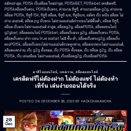
สมัครล่าสุด
,
PG15k เว็บสล็อต ใหม่ล่าสุด
,
PG15kBET
,
PG15kbet เครดิตฟรี
,
PG15kสล็อตเว็บตรง
,
PG15kเว็บตรง
,
ค่ายเกม จีทูจี
,
ค่ายเกมสล็อต g2g
,
ค่ายเกม
สล็อต PG15k
,
จีทูจี 15k
,
จีทูจี สล็อต
,
จีทูจี เบท
,
จีทูจีเบท
,
สมัคร เว็บ พนัน สล็อต ไม่
ผ่าน เอเย่นต์
,
สล็อต pg เว็บตรง ไม่ผ่านเอเย่นต์ฝากถอนไม่มีขั้นต่ํา
,
สล็อต จีทูจี
,
สล็อต เว็บตรงไม่ผ่านเอเย่นต์ ล่าสุด
,
สล็อตg2g
,
สล็อตPG15k
,
สล็อตออนไลน์
g2gbet
,
สล็อตออนไลน์ PG15kbet
,
สล็อตเว็บตรง g2g
,
สล็อตเว็บตรง PG15k
,
สล็อตเว็บตรง ฝาก-ถอน true wallet ไม่มี ขั้น ต่ํา
,
สล็อตเว็บตรงg2g
,
สล็อตเว็บ
ตรงPG15k
,
สล็อตเว็บตรงไม่ผ่านเอเย่นต์รวมทุกค่าย
,
สล๊อตเวปตรงไม่ผ่านเอเย่นต์
,
สล็อตแตกง่าย
,
เว็บ g2g ทั้งหมด
,
เว็บ PG15k ทั้งหมด
,
เว็บ สล็อต g2g
,
เว็บ สล็อต
PG15k
,
เว็บ เล่นสล็อต ไม่ผ่านเอเย่นต์
,
เว็บสล็อตg2g
,
เว็บสล็อตPG15k
คาสิโนออนไลน์
,
บทความ
,
สล็อตออนไลน์
เครดิตฟรีไม่ต้องฝาก ไม่ต้องแชร์ ไม่ต้องทำ
เทิร์น เล่นง่ายถอนได้จริง
POSTED ON
DECEMBER 28, 2023
BY
HACKCHANAWORK
28
Dec