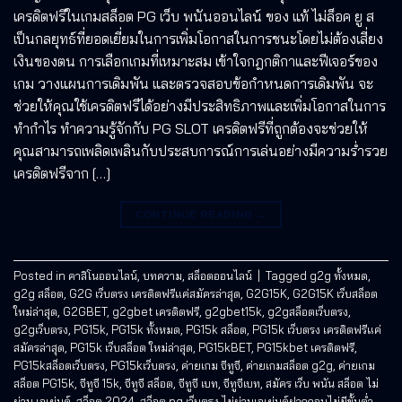
เครดิตฟรีในเกมสล็อต PG เว็บ พนันออนไลน์ ของ แท้ ไม่ล็อค ยู ส
เป็นกลยุทธ์ที่ยอดเยี่ยมในการเพิ่มโอกาสในการชนะโดยไม่ต้องเสี่ยง
เงินของตน การเลือกเกมที่เหมาะสม เข้าใจกฎกติกาและฟีเจอร์ของ
เกม วางแผนการเดิมพัน และตรวจสอบข้อกำหนดการเดิมพัน จะ
ช่วยให้คุณใช้เครดิตฟรีได้อย่างมีประสิทธิภาพและเพิ่มโอกาสในการ
ทำกำไร ทำความรู้จักกับ PG SLOT เครดิตฟรีที่ถูกต้องจะช่วยให้
คุณสามารถเพลิดเพลินกับประสบการณ์การเล่นอย่างมีความร่ำรวย
เครดิตฟรีจาก […]
CONTINUE READING
→
Posted in
คาสิโนออนไลน์
,
บทความ
,
สล็อตออนไลน์
|
Tagged
g2g ทั้งหมด
,
g2g สล็อต
,
G2G เว็บตรง เครดิตฟรีแค่สมัครล่าสุด
,
G2G15K
,
G2G15K เว็บสล็อต
ใหม่ล่าสุด
,
G2GBET
,
g2gbet เครดิตฟรี
,
g2gbet15k
,
g2gสล็อตเว็บตรง
,
g2gเว็บตรง
,
PG15k
,
PG15k ทั้งหมด
,
PG15k สล็อต
,
PG15k เว็บตรง เครดิตฟรีแค่
สมัครล่าสุด
,
PG15k เว็บสล็อต ใหม่ล่าสุด
,
PG15kBET
,
PG15kbet เครดิตฟรี
,
PG15kสล็อตเว็บตรง
,
PG15kเว็บตรง
,
ค่ายเกม จีทูจี
,
ค่ายเกมสล็อต g2g
,
ค่ายเกม
สล็อต PG15k
,
จีทูจี 15k
,
จีทูจี สล็อต
,
จีทูจี เบท
,
จีทูจีเบท
,
สมัคร เว็บ พนัน สล็อต ไม่
ผ่าน เอเย่นต์
,
สล็อต 2024
,
สล็อต pg เว็บตรง ไม่ผ่านเอเย่นต์ฝากถอนไม่มีขั้นต่ํา
,