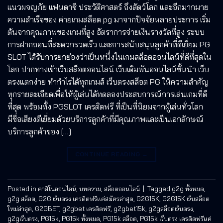
แนวผจญภัย แฟนตาซี ประวัติศาสตร์ ถึงสัตว์โลก และอีกมากมาย
ความสำเร็จของ ค่ายเกมสล็อต pg มาจากปัจจัยหลายประการ เริ่ม
ต้นจากคุณภาพของเกมที่สูง อัตราการจ่ายเงินรางวัลที่สูง ระบบ
การฝากถอนที่สะดวกรวดเร็ว และการสนับสนุนลูกค้าที่ดีเยี่ยม PG
SLOT ได้รับการยกย่องว่าเป็นหนึ่งในเกมสล็อตออนไลน์ที่ดีที่สุดใน
โลก ปากทางเข้าเว็บสล็อตออนไลน์ เว็บเดิมพันออนไลน์ชั้นนำ เว็บ
ตรงแตกง่าย ทำกำไรได้ทุกเกมส์ เว็บตรงสล็อต PG ให้ความสำคัญ
ทุกรายละเอียดเพื่อให้ผู้เล่นได้ทดลองประสบการณ์การเล่นเกมที่ดี
ที่สุด พร้อมทั้ง PGSLOT เครดิตฟรี ที่เป็นที่นิยมจากผู้เล่นทั่วโลก
มีชื่อเสียงดีเยี่ยมด้วยบริการลูกค้าที่มีคุณภาพและเป็นเอกลักษณ์
บริการลูกค้าของ […]
CONTINUE READING
→
Posted in
คาสิโนออนไลน์
,
บทความ
,
สล็อตออนไลน์
|
Tagged
g2g ทั้งหมด
,
g2g สล็อต
,
G2G เว็บตรง เครดิตฟรีแค่สมัครล่าสุด
,
G2G15K
,
G2G15K เว็บสล็อต
ใหม่ล่าสุด
,
G2GBET
,
g2gbet เครดิตฟรี
,
g2gbet15k
,
g2gสล็อตเว็บตรง
,
g2gเว็บตรง
,
PG15k
,
PG15k ทั้งหมด
,
PG15k สล็อต
,
PG15k เว็บตรง เครดิตฟรีแค่