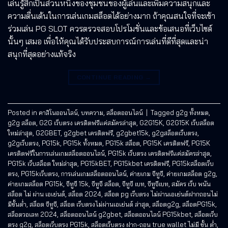
เล่นรู้สึกเป็นส่วนหนึ่งของชุมชนของผู้เล่นและเพิ่มความสนุกและ
ความตื่นเต้นในการเล่นเกมสล็อตได้อย่างมาก ถ้าคุณสนใจที่จะเข้า
ร่วมเล่น PG SLOT ควรตรวจสอบโปรโมชั่นและข้อเสนอที่เว็บไซต์
นั้นๆ เสมอ เพื่อให้คุณได้รับประสบการณ์การเล่นที่ดีที่สุดและน่า
สนุกที่สุดอย่างแท้จริง
CONTINUE READING
→
Posted in
คาสิโนออนไลน์
,
บทความ
,
สล็อตออนไลน์
|
Tagged
g2g ทั้งหมด
,
g2g สล็อต
,
G2G เว็บตรง เครดิตฟรีแค่สมัครล่าสุด
,
G2G15K
,
G2G15K เว็บสล็อต
ใหม่ล่าสุด
,
G2GBET
,
g2gbet เครดิตฟรี
,
g2gbet15k
,
g2gสล็อตเว็บตรง
,
g2gเว็บตรง
,
PG15k
,
PG15k ทั้งหมด
,
PG15k สล็อต
,
PG15K เครดิตฟรี
,
PG15K
เครดิตฟรีในการเล่นเกมสล็อตออนไลน์
,
PG15k เว็บตรง เครดิตฟรีแค่สมัครล่าสุด
,
PG15k เว็บสล็อต ใหม่ล่าสุด
,
PG15kBET
,
PG15kbet เครดิตฟรี
,
PG15kสล็อตเว็บ
ตรง
,
PG15kเว็บตรง
,
การเล่นเกมสล็อตออนไลน์
,
ค่ายเกม จีทูจี
,
ค่ายเกมสล็อต g2g
,
ค่ายเกมสล็อต PG15k
,
จีทูจี 15k
,
จีทูจี สล็อต
,
จีทูจี เบท
,
จีทูจีเบท
,
สมัคร เว็บ พนัน
สล็อต ไม่ ผ่าน เอเย่นต์
,
สล็อต 2024
,
สล็อต pg เว็บตรง ไม่ผ่านเอเย่นต์ฝากถอนไม่
มีขั้นต่ํา
,
สล็อต จีทูจี
,
สล็อต เว็บตรงไม่ผ่านเอเย่นต์ ล่าสุด
,
สล็อตg2g
,
สล็อตPG15k
,
สล็อตวอเลท 2024
,
สล็อตออนไลน์ g2gbet
,
สล็อตออนไลน์ PG15kbet
,
สล็อตเว็บ
ตรง g2g
,
สล็อตเว็บตรง PG15k
,
สล็อตเว็บตรง ฝาก-ถอน true wallet ไม่มี ขั้น ต่ํา
,