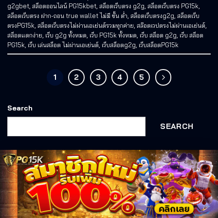
g2gbet
,
สล็อตออนไลน์ PG15kbet
,
สล็อตเว็บตรง g2g
,
สล็อตเว็บตรง PG15k
,
สล็อตเว็บตรง ฝาก-ถอน true wallet ไม่มี ขั้น ต่ํา
,
สล็อตเว็บตรงg2g
,
สล็อตเว็บ
ตรงPG15k
,
สล็อตเว็บตรงไม่ผ่านเอเย่นต์รวมทุกค่าย
,
สล๊อตเวปตรงไม่ผ่านเอเย่นต์
,
สล็อตแตกง่าย
,
เว็บ g2g ทั้งหมด
,
เว็บ PG15k ทั้งหมด
,
เว็บ สล็อต g2g
,
เว็บ สล็อต
PG15k
,
เว็บ เล่นสล็อต ไม่ผ่านเอเย่นต์
,
เว็บสล็อตg2g
,
เว็บสล็อตPG15k
1
2
3
4
5
Search
SEARCH
Recent Posts
VPM44 เว็บสล็อตใหญ่ ผลตอบแทนสูง ตอบโจทย์ ไม่มีการโกง
tm168 สล็อตเบทถูก แตกหนัก ทำกำไรรวดเร็ว ลุ้นรางวัลได้ทุกรอบ
uplay55 เว็บสล็อตแตกง่าย เล่นครบทุกค่าย ในเว็บเดียว