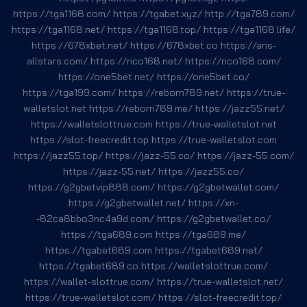
https://tga1168.com/
https://tgabet.xyz/
http://tga789.com/
https://tga1168.net/
https://tga1168.top/
https://tga1168.life/
https://678xbet.net/
https://678xbet.co
https://ans-
allstars.com/
https://rico168.net/
https://rico168.com/
https://one5bet.net/
https://one5bet.co/
https://tga199.com/
https://reborn789.net/
https://true-
walletslot.net
https://reborn789.me/
https://jazz55.net/
https://walletslottrue.com
https://true-walletslot.net
https://slot-freecredit.top
https://true-walletslot.com
https://jazz55.top/
https://jazz-55.co/
https://jazz-55.com/
https://jazz-55.net/
https://jazz55.co/
https://g2gbetvip888.com/
https://g2gbetwallet.com/
https://g2gbetwallet.net/
https://xn-
-82ca8bbo3nc4a9d.com/
https://g2gbetwallet.co/
https://tga689.com
https://tga689.me/
https://tgabet689.com
https://tgabet689.net/
https://tgabet689.co
https://walletslottrue.com/
https://wallet-slottrue.com/
https://true-walletslot.net/
https://true-walletslot.com/
https://slot-freecredit.top/