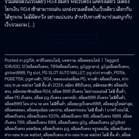
รวมสล็อตในเว็บเดียว RG4 สมัคร พีจีเว็บตรง แค่ครั้งเดียว ไม่ต้อง
โยกเงิน RG4 เข้าสามารถเล่น แหล่งรวมสล็อตในเว็บเดียว เลือกกัน
ได้ทุกเกม ไม่มีผิดหวัง อย่างแน่นอน สำหรับทางเข้ามาร่วมสนุกกับ
เว็บรวมเกม […]
CONTINUE READING
→
Posted in
pg15k
,
คาสิโนออนไลน์
,
บทความ
,
สล็อตออนไลน์
|
Tagged
10รับ100
,
123สล็อตเว็บตรง
,
789สล็อตเว็บตรง
,
g2ggrand
,
g2gสล็อตเว็บตรง
,
gtrbet888
,
Pg slot
,
PG SLOT AUTO WALLET
,
pg slot ทางเข้า
,
PG15k
,
PGBET15K
,
pgทางเข้า
,
RG4
,
ทดลองเล่นสล็อต PG
,
ทางเข้า สล็อตเว็บตรง
,
ฝาก
ถอน true wallet ไม่มี ขั้น ต่ํา 2024
,
สมัคร พีจีเว็บตรง
,
สมัครสมาชิก สล็อตเว็บ
ตรง
,
สมัครสมาชิกสล็อต RG4
,
สล็อต 888 เว็บตรง ไม่ผ่านเอเย่นต์ ไม่มี ขั้นต่ำ
,
สล็อต PG เว็บตรง
,
สล็อต pg เว็บตรง แตกหนัก
,
สล็อต888 เว็บตรง ไม่มีขั้นต่ำ
,
สล็อต888 โอน ผ่าน วอ เลท ไม่มีขั้นต่ํา
,
สล็อตpgเว็บตรง888
,
สล็อตpgใหม่ล่าสุด
,
สล็อตทดลอง
,
สล็อตทุนน้อย แตกง่าย
,
สล็อตฝากถอน ไม่มี ขั้นต่ำ 1 บาทก็ ถอนได้
,
สล็อตเว็บตรง
,
สล็อตเว็บตรง 100%
,
สล็อตเว็บตรง 168
,
สล็อตเว็บตรง 1688
,
สล็อต
เว็บตรง 789
,
สล็อตเว็บตรง 888
,
สล็อตเว็บตรง g2g
,
สล็อตเว็บตรง g2g1bet
สล็อตเว็บตรง ยอดนิยม
,
สล็อตเว็บตรง pg
,
สล็อตเว็บตรง ทรูวอลเล็ต
,
สล็อตเว็บตรง
ฝาก-ถอน true wallet
,
สล็อตเว็บตรง ฝาก-ถอน true wallet ไม่มี ขั้น ต่ํา
,
สล็อต