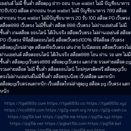
เอเย่นต์ ไม่มี ขั้นต่ํา สล็อตpg ฝาก-ถอน true wallet ไม่มี บัญชีธนาคาร
10รับ100 สล็อต ฝากถอน true wallet ไม่มี บัญชีธนาคาร 789 สล็อต
ฝากถอน true wallet ไม่มีบัญชีธนาคาร 20 รับ 100 สล็อต PG เว็บตรง
สล็อต888 เว็บตรง ไม่มีขั้นต่ำ สล็อต 888 เว็บตรง ไม่ผ่านเอเย่นต์ ไม่มี
ขั้นต่ำ เกมสล็อต ออนไลน์ ได้เงินจริง สล็อตเว็บตรง ไม่ผ่านเอเย่นต์ สล็อต
PG เว็บตรง พีจีสล็อตออนไลน์ สล็อตเว็บตรง100% พีจีสล็อต เว็บตรง
สล็อตpgใหม่ล่าสุด สล็อตพีจเว็บตรง เล่นง่าย โบนัสเยอะ สล็อตเว็บตรงไม่
ผ่านเอเย่นต์ สล็อตออนไลน์ ได้เงินจริง สล็อต888 โอน ผ่าน วอ เลท ไม่มี
ขั้นต่ํา สล็อตpgเว็บตรง888 สล็อตpgเว็บตรง แตกง่าย รวมค่ายสล็อต pg
รวมค่ายสล็อต ไม่มี ขั้นต่ำ สล็อตออนไลน์ ใหม่ๆเครดิตฟรี สล็อตpgเว็บ
ตรงไม่ผ่านเอเย่นต์ไม่มีขั้นต่ำ สล็อตทุนน้อย เว็บสล็อต แตกหนัก
สล็อตpgเว็บตรงแตกหนัก เว็บสล็อตใหม่ล่าสุดpg สล็อต pg เว็บตรง แตก
หนัก
https://tga689z.com
https://tga689z.co
https://tga689z.xyz
https://rico689.com
https://g2g-cash.org
https://g2g-cash.co
https://pg15k.bet
https://pg15k.me
https://pg15k.xyz
https:
https://pg15k.net
https://pgbet15k.com
https://pg15k.bet
https://pg15k.me
https://pg15k.xyz
https: