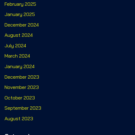
February 2025
January 2025
December 2024
August 2024
July 2024
March 2024
January 2024
December 2023
November 2023
October 2023
September 2023
August 2023