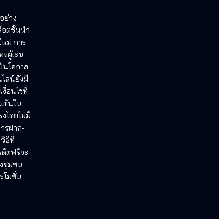
อย่าง
ล็อตชั้นนำ
ใหม่ การ
งผู้เล่น
เป็นโอกาส
ไลน์ยังมี
ื่อนไขที่
นเต้นใน
รงโดยไม่มี
บการฝาก-
ธีที่
ครดิตฟรีจะ
ของชุมชน
รโมชั่น