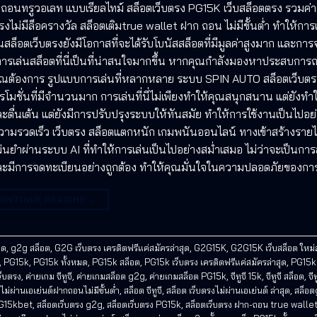
นทรูวอเลท แบบเรียลไทม์ สล็อตเว็บตรง PG15K เว็บสล็อตตรง รวมค่ายส
็บตรงไม่มีล็อครางวัล สล็อตเติมtrue wallet ฝาก ถอน ไม่มีขั้นต่ํา ทำให้ก
นสล็อตเว็บตรงยังมีโอกาสที่จะได้รับโบนัสสล็อตที่มีมูลค่าสูงมาก และการจ
ารเล่นสล็อตที่นี่เป็นที่น่าสนใจมากขึ้น หากคุณกำลังมองหาประสบการณ
คุณต้องการ รูปแบบการเล่นที่หลากหลาย ระบบ SPIN AUTO สล็อตเว็บตร
รโมชั่นที่มีจำนวนมาก การเล่นที่นี่ไม่เพียงทำให้คุณสนุกสนาน แต่ยังทำใ
และตื่นเต้น แต่ยังมีการปรับปรุงระบบให้ทันสมัย ทำให้การใช้งานเป็นไปอย
ความรวดเร็ว เว็บตรง สล็อตแตกหนัก เกมพนันออนไลน์ ทางเข้าสร้างรายไ
ม่นยำผ่านระบบ AI ที่ทำให้การเล่นเป็นไปอย่างสม่ำเสมอ ไม่ว่าจะเป็นกา
จและมีการจดทะเบียนอย่างถูกต้อง ทำให้คุณมั่นใจในความปลอดภัยของการ
ONTINUE READING
→
มด
,
g2g สล็อต
,
G2G เว็บตรง เครดิตฟรีแค่สมัครล่าสุด
,
G2G15K
,
G2G15K เว็บสล็อต ใหม่ล
,
PG15k
,
PG15k ทั้งหมด
,
PG15k สล็อต
,
PG15k เว็บตรง เครดิตฟรีแค่สมัครล่าสุด
,
PG15k 
็บตรง
,
ค่ายเกม จีทูจี
,
ค่ายเกมสล็อต g2g
,
ค่ายเกมสล็อต PG15k
,
จีทูจี 15k
,
จีทูจี สล็อต
,
จี
ไม่ผ่านเอเย่นต์ฝากถอนไม่มีขั้นต่ํา
,
สล็อต จีทูจี
,
สล็อต เว็บตรงไม่ผ่านเอเย่นต์ ล่าสุด
,
สล็อ
PG15kbet
,
สล็อตเว็บตรง g2g
,
สล็อตเว็บตรง PG15k
,
สล็อตเว็บตรง ฝาก-ถอน true wallet ไม่