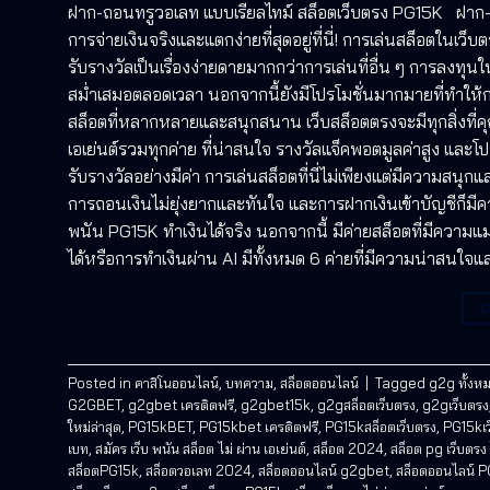
ฝาก-ถอนทรูวอเลท แบบเรียลไทม์ สล็อตเว็บตรง PG15K ฝาก-ถอ
การจ่ายเงินจริงและแตกง่ายที่สุดอยู่ที่นี่! การเล่นสล็อตในเว
รับรางวัลเป็นเรื่องง่ายดายมากกว่าการเล่นที่อื่น ๆ การลงทุนใ
สม่ำเสมอตลอดเวลา นอกจากนี้ยังมีโปรโมชั่นมากมายที่ทำให้ก
สล็อตที่หลากหลายและสนุกสนาน เว็บสล็อตตรงจะมีทุกสิ่งที่
เอเย่นต์รวมทุกค่าย ที่น่าสนใจ รางวัลแจ็คพอตมูลค่าสูง และโป
รับรางวัลอย่างมีค่า การเล่นสล็อตที่นี่ไม่เพียงแต่มีความสนุก
การถอนเงินไม่ยุ่งยากและทันใจ และการฝากเงินเข้าบัญชีก็มี
พนัน PG15K ทำเงินได้จริง นอกจากนี้ มีค่ายสล็อตที่มีความแ
ได้หรือการทำเงินผ่าน AI มีทั้งหมด 6 ค่ายที่มีความน่าสนใ
C
Posted in
คาสิโนออนไลน์
,
บทความ
,
สล็อตออนไลน์
|
Tagged
g2g ทั้งห
G2GBET
,
g2gbet เครดิตฟรี
,
g2gbet15k
,
g2gสล็อตเว็บตรง
,
g2gเว็บตรง
ใหม่ล่าสุด
,
PG15kBET
,
PG15kbet เครดิตฟรี
,
PG15kสล็อตเว็บตรง
,
PG15kเว
เบท
,
สมัคร เว็บ พนัน สล็อต ไม่ ผ่าน เอเย่นต์
,
สล็อต 2024
,
สล็อต pg เว็บตรง 
สล็อตPG15k
,
สล็อตวอเลท 2024
,
สล็อตออนไลน์ g2gbet
,
สล็อตออนไลน์ 