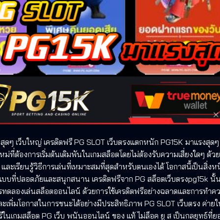
สุดๆ เว็บใหญ่ เครดิตฟรี PG SLOT เว็บตรงแตกหนัก PG15K มาแรงสุดๆ 
ม่ที่ต้องการเริ่มต้นเดิมพันในเกมสล็อตโดยไม่ต้องรับความเสี่ยงใดๆ ด้วย
รียนรู้วิธีการเล่นที่เหมาะสมที่สุดสำหรับตนเองได้ โอกาสนี้เป็นสิ่งหนึ่
ปแบบที่ปลอดภัยและสนุกสนาน เครดิตฟรีจาก PG สล็อตเว็บตรงpg15k นั้น
การทดลองเล่นสล็อตออนไลน์ ด้วยการใช้เครดิตฟรีอย่างฉลาดและการทำคว
และเพิ่มโอกาสในการชนะได้อย่างมีประสิทธิภาพ PG SLOT เว็บตรง ค่าย
ีในเกมสล็อต PG เว็บ พนันออนไลน์ ของ แท้ ไม่ล็อค ยู ส เป็นกลยุทธ์ที่ย