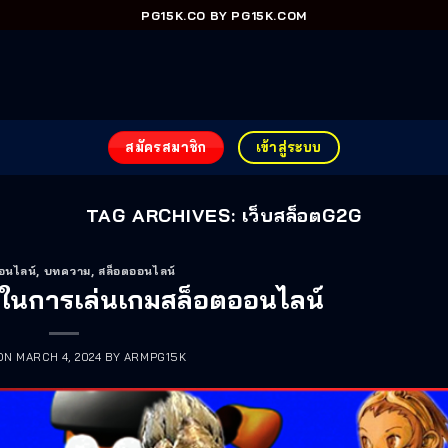
PG15K.CO BY PG15K.COM
สมัครสมาชิก
เข้าสู่ระบบ
TAG ARCHIVES:
เว็บสล็อตG2G
อนไลน์
,
บทความ
,
สล็อตออนไลน์
ีในการเล่นเกมสล็อตออนไลน์
ON
MARCH 4, 2024
BY
ARMPG15K