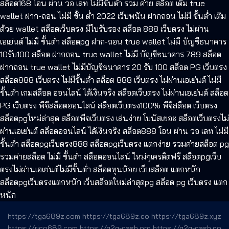
สล็อต168 โอน ผ่าน วอ เลท ไม่มีขั้นต่ํา รวม ค่าย สล็อต เติม true
wallet ฝาก-ถอน ไม่มี ขั้น ต่ํา 2022 เว็บพนัน ฝากถอน ไม่มี ขั้นต่ำ เติม
ด้วย wallet สล็อตเว็บตรง มีใบรับรอง สล็อต 888 เว็บตรง ไม่ผ่าน
เอเย่นต์ ไม่มี ขั้นต่ํา สล็อตpg ฝาก-ถอน true wallet ไม่มี บัญชีธนาคาร
10รับ100 สล็อต ฝากถอน true wallet ไม่มี บัญชีธนาคาร 789 สล็อต
ฝากถอน true wallet ไม่มีบัญชีธนาคาร 20 รับ 100 สล็อต PG เว็บตรง
สล็อต888 เว็บตรง ไม่มีขั้นต่ำ สล็อต 888 เว็บตรง ไม่ผ่านเอเย่นต์ ไม่มี
ขั้นต่ำ เกมสล็อต ออนไลน์ ได้เงินจริง สล็อตเว็บตรง ไม่ผ่านเอเย่นต์ สล็อต
PG เว็บตรง พีจีสล็อตออนไลน์ สล็อตเว็บตรง100% พีจีสล็อต เว็บตรง
สล็อตpgใหม่ล่าสุด สล็อตพีจเว็บตรง เล่นง่าย โบนัสเยอะ สล็อตเว็บตรงไม่
ผ่านเอเย่นต์ สล็อตออนไลน์ ได้เงินจริง สล็อต888 โอน ผ่าน วอ เลท ไม่มี
ขั้นต่ํา สล็อตpgเว็บตรง888 สล็อตpgเว็บตรง แตกง่าย รวมค่ายสล็อต pg
รวมค่ายสล็อต ไม่มี ขั้นต่ำ สล็อตออนไลน์ ใหม่ๆเครดิตฟรี สล็อตpgเว็บ
ตรงไม่ผ่านเอเย่นต์ไม่มีขั้นต่ำ สล็อตทุนน้อย เว็บสล็อต แตกหนัก
สล็อตpgเว็บตรงแตกหนัก เว็บสล็อตใหม่ล่าสุดpg สล็อต pg เว็บตรง แตก
หนัก
https://tga689z.com
https://tga689z.co
https://tga689z.xyz
https://rico689.com
https://g2g-cash.org
https://g2g-cash.co