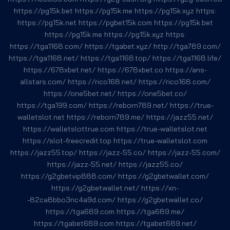
https://pg15k.bet
https://pg15k.me
https://pg15k.xyz
https:
https://pg15k.net
https://pgbet15k.com
https://pg15k.bet
https://pg15k.me
https://pg15k.xyz
https:
https://tga1168.com/
https://tgabet.xyz/
http://tga789.com/
https://tga1168.net/
https://tga1168.top/
https://tga1168.life/
https://678xbet.net/
https://678xbet.co
https://ans-
allstars.com/
https://rico168.net/
https://rico168.com/
https://one5bet.net/
https://one5bet.co/
https://tga199.com/
https://reborn789.net/
https://true-
walletslot.net
https://reborn789.me/
https://jazz55.net/
https://walletslottrue.com
https://true-walletslot.net
https://slot-freecredit.top
https://true-walletslot.com
https://jazz55.top/
https://jazz-55.co/
https://jazz-55.com/
https://jazz-55.net/
https://jazz55.co/
https://g2gbetvip888.com/
https://g2gbetwallet.com/
https://g2gbetwallet.net/
https://xn-
-82ca8bbo3nc4a9d.com/
https://g2gbetwallet.co/
https://tga689.com
https://tga689.me/
https://tgabet689.com
https://tgabet689.net/