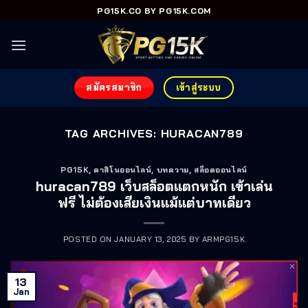
Skip
PG15K.CO BY PG15K.COM
to
content
สมัครสมาชิก
เข้าสู่ระบบ
TAG ARCHIVES:
HURACAN789
PG15K
,
คาสิโนออนไลน์
,
บทความ
,
สล็อตออนไลน์
huracan789 เว็บสล็อตแตกหนัก เข้าเล่น
ฟรี ไม่ต้องเสียเงินแม้แต่บาทเดียว
POSTED ON
JANUARY 13, 2025
BY
ARMPG15K
13
Jan