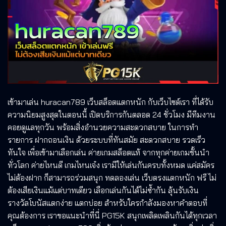
เข้ามาเล่น huracan789 เว็บสล็อตแตกหนัก กับเว็บไซต์เรา ที่ได้รับ
ความนิยมสูงสุดในตอนนี้ เปิดบริการกันตลอด 24 ชั่วโมง มีทีมงาน
คอยดูแลทุกวัน พร้อมสิ่งอำนวยความสะดวกสบาย ในการทำ
รายการ ฝากถอนเงิน ด้วยระบบที่ทันสมัย สะดวกสบาย รวดเร็ว
ทันใจ เพื่อเข้ามาเลือกเล่น ค่ายเกมสล็อตแท้ จากทุกค่ายเกมชั้นนำ
ทั่วโลก ค่ายไหนดี เกมไหนเจ๋ง เรามีให้เล่นกันครบทั้งหมด แค่สมัคร
ไม่ต้องฝาก ก็สามารถร่วมสนุก ทดลองเล่น เว็บตรงแตกหนัก ฟรี ไม่
ต้องเสียเงินแม้แต่บาทเดียว เลือกเล่นกันได้ไม่ซ้ำกัน ลุ้นรับเงิน
รางวัลโบนัสแตกง่าย แตกบ่อย สำหรับใครกำลังมองหาคำตอบที่
คุณต้องการ เราขอแนะนำที่นี่ PG15K สนุกเพลิดเพลินกันได้ทุกเวลา