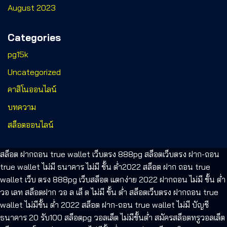
August 2023
Categories
pg15k
Uncategorized
คาสิโนออนไลน์
บทความ
สล็อตออนไลน์
สล็อต ฝากถอน true wallet เว็บตรง 888pg สล็อตเว็บตรง ฝาก-ถอน
true wallet ไม่มี ธนาคาร ไม่มี ขั้น ต่ํา2022 สล็อต ฝาก ถอน true
wallet เว็บ ตรง 888pg เว็บสล็อต แตกง่าย 2022 ฝากถอน ไม่มี ขั้น ต่ํา
วอ เลท สล็อตฝาก วอ ล เล็ ต ไม่มี ขั้น ต่ํา สล็อตเว็บตรง ฝากถอน true
wallet ไม่มีขั้น ต่ํา 2022 สล็อต ฝาก-ถอน true wallet ไม่มี บัญชี
ธนาคาร 20 รับ100 สล็อตpg วอลเล็ต ไม่มีขั้นต่ํา สมัครสล็อตทรูวอลเล็ต