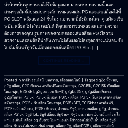
ว่านักพนันทุกท่านจะได้รับข้อมูลมากมายจากบทความนี้ และ
สามารถสัมผัสประสบการณ์การทดลองเล่น PG และเล่นสล็อตได้ที่
PG SLOT ฟรีตลอด 24 ชั่วโมง นอกจากนี้ยังมีเกมใหม่ ๆ สมัคร เว็บ
พนัน สล็อต ไม่ ผ่าน เอเย่นต์ ที่คุณสามารถทดลองเล่นตามความ
ต้องการของคุณ รูปภาพของเกมทดลองเล่นสล็อต PG มีความ
สวยงามและคมชัดที่น่าทึ่ง ภาพไม่เด้งและไม่สะดุดอย่างแน่นอน รับ
โปรโมชั่นฟรีทุกวันเมื่อทดลองเล่นสล็อต PG Slot […]
CONTINUE READING
→
Posted in
คาสิโนออนไลน์
,
บทความ
,
สล็อตออนไลน์
|
Tagged
g2g ทั้งหมด
,
g2g สล็อต
,
G2G เว็บตรง เครดิตฟรีแค่สมัครล่าสุด
,
G2G15K
,
G2G15K เว็บสล็อต
ใหม่ล่าสุด
,
G2GBET
,
g2gbet เครดิตฟรี
,
g2gbet15k
,
g2gสล็อตเว็บตรง
,
g2gเว็บตรง
,
PG15k
,
PG15k ทั้งหมด
,
PG15k สล็อต
,
PG15k เว็บตรง เครดิตฟรีแค่
สมัครล่าสุด
,
PG15k เว็บสล็อต ใหม่ล่าสุด
,
PG15kBET
,
PG15kbet เครดิตฟรี
,
PG15kสล็อตเว็บตรง
,
PG15kเว็บตรง
,
ค่ายเกม จีทูจี
,
ค่ายเกมสล็อต g2g
,
ค่ายเกม
สล็อต PG15k
,
จีทูจี 15k
,
จีทูจี สล็อต
,
จีทูจี เบท
,
จีทูจีเบท
,
สมัคร เว็บ พนัน สล็อต ไม่
ผ่าน เอเย่นต์
,
สล็อต pg เว็บตรง ไม่ผ่านเอเย่นต์ฝากถอนไม่มีขั้นต่ํา
,
สล็อต จีทูจี
,
สล็อต เว็บตรงไม่ผ่านเอเย่นต์ ล่าสุด
,
สล็อตg2g
,
สล็อตPG15k
,
สล็อตออนไลน์