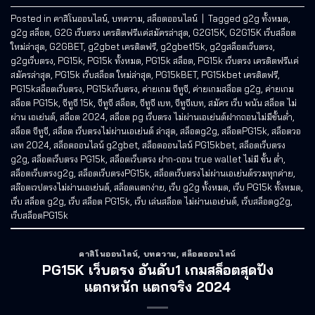
Posted in
คาสิโนออนไลน์
,
บทความ
,
สล็อตออนไลน์
|
Tagged
g2g ทั้งหมด
,
g2g สล็อต
,
G2G เว็บตรง เครดิตฟรีแค่สมัครล่าสุด
,
G2G15K
,
G2G15K เว็บสล็อต
ใหม่ล่าสุด
,
G2GBET
,
g2gbet เครดิตฟรี
,
g2gbet15k
,
g2gสล็อตเว็บตรง
,
g2gเว็บตรง
,
PG15k
,
PG15k ทั้งหมด
,
PG15k สล็อต
,
PG15k เว็บตรง เครดิตฟรีแค่
สมัครล่าสุด
,
PG15k เว็บสล็อต ใหม่ล่าสุด
,
PG15kBET
,
PG15kbet เครดิตฟรี
,
PG15kสล็อตเว็บตรง
,
PG15kเว็บตรง
,
ค่ายเกม จีทูจี
,
ค่ายเกมสล็อต g2g
,
ค่ายเกม
สล็อต PG15k
,
จีทูจี 15k
,
จีทูจี สล็อต
,
จีทูจี เบท
,
จีทูจีเบท
,
สมัคร เว็บ พนัน สล็อต ไม่
ผ่าน เอเย่นต์
,
สล็อต 2024
,
สล็อต pg เว็บตรง ไม่ผ่านเอเย่นต์ฝากถอนไม่มีขั้นต่ํา
,
สล็อต จีทูจี
,
สล็อต เว็บตรงไม่ผ่านเอเย่นต์ ล่าสุด
,
สล็อตg2g
,
สล็อตPG15k
,
สล็อตวอ
เลท 2024
,
สล็อตออนไลน์ g2gbet
,
สล็อตออนไลน์ PG15kbet
,
สล็อตเว็บตรง
g2g
,
สล็อตเว็บตรง PG15k
,
สล็อตเว็บตรง ฝาก-ถอน true wallet ไม่มี ขั้น ต่ํา
,
สล็อตเว็บตรงg2g
,
สล็อตเว็บตรงPG15k
,
สล็อตเว็บตรงไม่ผ่านเอเย่นต์รวมทุกค่าย
,
สล๊อตเวปตรงไม่ผ่านเอเย่นต์
,
สล็อตแตกง่าย
,
เว็บ g2g ทั้งหมด
,
เว็บ PG15k ทั้งหมด
,
เว็บ สล็อต g2g
,
เว็บ สล็อต PG15k
,
เว็บ เล่นสล็อต ไม่ผ่านเอเย่นต์
,
เว็บสล็อตg2g
,
เว็บสล็อตPG15k
คาสิโนออนไลน์
,
บทความ
,
สล็อตออนไลน์
PG15K เว็บตรง อันดับ1 เกมสล็อตสุดปัง
แตกหนัก แตกจริง 2024