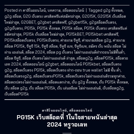
Posted in
คาสิโนออนไลน์
,
บทความ
,
สล็อตออนไลน์
|
Tagged
g2g ทั้งหมด
,
g2g สล็อต
,
G2G เว็บตรง เครดิตฟรีแค่สมัครล่าสุด
,
G2G15K
,
G2G15K เว็บสล็อต
ใหม่ล่าสุด
,
G2GBET
,
g2gbet เครดิตฟรี
,
g2gbet15k
,
g2gสล็อตเว็บตรง
,
g2gเว็บตรง
,
PG15k
,
PG15k ทั้งหมด
,
PG15k สล็อต
,
PG15k เว็บตรง เครดิตฟรีแค่
สมัครล่าสุด
,
PG15k เว็บสล็อต ใหม่ล่าสุด
,
PG15kBET
,
PG15kbet เครดิตฟรี
,
PG15kสล็อตเว็บตรง
,
PG15kเว็บตรง
,
ค่ายเกม จีทูจี
,
ค่ายเกมสล็อต g2g
,
ค่ายเกม
สล็อต PG15k
,
จีทูจี 15k
,
จีทูจี สล็อต
,
จีทูจี เบท
,
จีทูจีเบท
,
สมัคร เว็บ พนัน สล็อต ไม่
ผ่าน เอเย่นต์
,
สล็อต 2024
,
สล็อต pg เว็บตรง ไม่ผ่านเอเย่นต์ฝากถอนไม่มีขั้นต่ํา
,
สล็อต จีทูจี
,
สล็อต เว็บตรงไม่ผ่านเอเย่นต์ ล่าสุด
,
สล็อตg2g
,
สล็อตPG15k
,
สล็อตวอ
เลท 2024
,
สล็อตออนไลน์ g2gbet
,
สล็อตออนไลน์ PG15kbet
,
สล็อตเว็บตรง
g2g
,
สล็อตเว็บตรง PG15k
,
สล็อตเว็บตรง ฝาก-ถอน true wallet ไม่มี ขั้น ต่ํา
,
สล็อตเว็บตรงg2g
,
สล็อตเว็บตรงPG15k
,
สล็อตเว็บตรงไม่ผ่านเอเย่นต์รวมทุกค่าย
,
สล๊อตเวปตรงไม่ผ่านเอเย่นต์
,
สล็อตแตกง่าย
,
เว็บ g2g ทั้งหมด
,
เว็บ PG15k ทั้งหมด
,
เว็บ สล็อต g2g
,
เว็บ สล็อต PG15k
,
เว็บ เล่นสล็อต ไม่ผ่านเอเย่นต์
,
เว็บสล็อตg2g
,
เว็บสล็อตPG15k
คาสิโนออนไลน์
,
สล็อตออนไลน์
PG15K เว็บสล็อตที่ 1ในใจสายพนันล่าสุด
2024 ทรูวอเลท