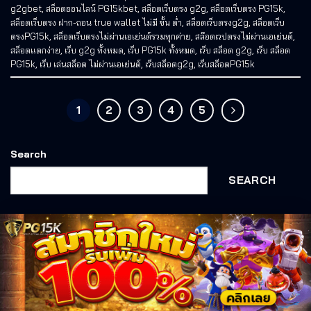
g2gbet
,
สล็อตออนไลน์ PG15kbet
,
สล็อตเว็บตรง g2g
,
สล็อตเว็บตรง PG15k
,
สล็อตเว็บตรง ฝาก-ถอน true wallet ไม่มี ขั้น ต่ํา
,
สล็อตเว็บตรงg2g
,
สล็อตเว็บ
ตรงPG15k
,
สล็อตเว็บตรงไม่ผ่านเอเย่นต์รวมทุกค่าย
,
สล๊อตเวปตรงไม่ผ่านเอเย่นต์
,
สล็อตแตกง่าย
,
เว็บ g2g ทั้งหมด
,
เว็บ PG15k ทั้งหมด
,
เว็บ สล็อต g2g
,
เว็บ สล็อต
PG15k
,
เว็บ เล่นสล็อต ไม่ผ่านเอเย่นต์
,
เว็บสล็อตg2g
,
เว็บสล็อตPG15k
1
2
3
4
5
Search
SEARCH
Recent Posts
VPM44 เว็บสล็อตใหญ่ ผลตอบแทนสูง ตอบโจทย์ ไม่มีการโกง
tm168 สล็อตเบทถูก แตกหนัก ทำกำไรรวดเร็ว ลุ้นรางวัลได้ทุกรอบ
uplay55 เว็บสล็อตแตกง่าย เล่นครบทุกค่าย ในเว็บเดียว