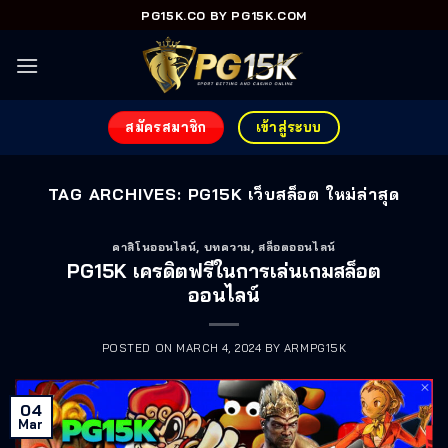
Skip
PG15K.CO BY PG15K.COM
to
content
สมัครสมาชิก
เข้าสู่ระบบ
TAG ARCHIVES:
PG15K เว็บสล็อต ใหม่ล่าสุด
คาสิโนออนไลน์
,
บทความ
,
สล็อตออนไลน์
PG15K เครดิตฟรีในการเล่นเกมสล็อต
ออนไลน์
POSTED ON
MARCH 4, 2024
BY
ARMPG15K
04
Mar