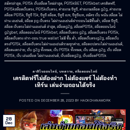
สมัครล่าสุด
,
PG15k เว็บสล็อต ใหม่ล่าสุด
,
PG15kBET
,
PG15kbet เครดิตฟรี
,
PG15kสล็อตเว็บตรง
,
PG15kเว็บตรง
,
ค่ายเกม จีทูจี
,
ค่ายเกมสล็อต g2g
,
ค่ายเกม
สล็อต PG15k
,
จีทูจี 15k
,
จีทูจี สล็อต
,
จีทูจี เบท
,
จีทูจีเบท
,
สมัคร เว็บ พนัน สล็อต ไม่
ผ่าน เอเย่นต์
,
สล็อต pg เว็บตรง ไม่ผ่านเอเย่นต์ฝากถอนไม่มีขั้นต่ํา
,
สล็อต จีทูจี
,
สล็อต เว็บตรงไม่ผ่านเอเย่นต์ ล่าสุด
,
สล็อตg2g
,
สล็อตPG15k
,
สล็อตออนไลน์
g2gbet
,
สล็อตออนไลน์ PG15kbet
,
สล็อตเว็บตรง g2g
,
สล็อตเว็บตรง PG15k
,
สล็อตเว็บตรง ฝาก-ถอน true wallet ไม่มี ขั้น ต่ํา
,
สล็อตเว็บตรงg2g
,
สล็อตเว็บ
ตรงPG15k
,
สล็อตเว็บตรงไม่ผ่านเอเย่นต์รวมทุกค่าย
,
สล๊อตเวปตรงไม่ผ่านเอเย่นต์
,
สล็อตแตกง่าย
,
เว็บ g2g ทั้งหมด
,
เว็บ PG15k ทั้งหมด
,
เว็บ สล็อต g2g
,
เว็บ สล็อต
PG15k
,
เว็บ เล่นสล็อต ไม่ผ่านเอเย่นต์
,
เว็บสล็อตg2g
,
เว็บสล็อตPG15k
คาสิโนออนไลน์
,
บทความ
,
สล็อตออนไลน์
เครดิตฟรีไม่ต้องฝาก ไม่ต้องแชร์ ไม่ต้องทำ
เทิร์น เล่นง่ายถอนได้จริง
POSTED ON
DECEMBER 28, 2023
BY
HACKCHANAWORK
28
Dec