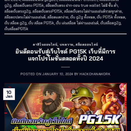
g2g
,
สล็อตเว็บตรง PG15k
,
สล็อตเว็บตรง ฝาก-ถอน true wallet ไม่มี ขั้น ต่ํา
,
สล็อตเว็บตรงg2g
,
สล็อตเว็บตรงPG15k
,
สล็อตเว็บตรงไม่ผ่านเอเย่นต์รวมทุกค่าย
,
สล๊อตเวปตรงไม่ผ่านเอเย่นต์
,
สล็อตแตกง่าย
,
เว็บ g2g ทั้งหมด
,
เว็บ PG15k ทั้งหมด
,
เว็บ สล็อต g2g
,
เว็บ สล็อต PG15k
,
เว็บ เล่นสล็อต ไม่ผ่านเอเย่นต์
,
เว็บสล็อตg2g
,
เว็บสล็อตPG15k
คาสิโนออนไลน์
,
บทความ
,
สล็อตออนไลน์
ยินดีตอนรับสู่เว็บไซต์ PG15K เว็บที่มีการ
แจกโปรโมชั่นตลอดทั้งปี 2024
POSTED ON
JANUARY 10, 2024
BY
HACKCHANAWORK
10
Jan