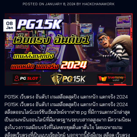
POSTED ON
JANUARY 8, 2024
BY
HACKCHANAWORK
08
Jan
PG15K เว็บตรง อันดับ1 เกมสล็อตสุดปัง แตกหนัก แตกจริง 2024
PG15K เว็บตรง อันดับ1 เกมสล็อตสุดปัง แตกหนัก แตกจริง 2024
สล็อตออนไลน์เวอร์ชันเรียลไทม์จากค่าย pg ที่มีการแตกหนักล่าสุด
เป็นเกมพนันออนไลน์ที่มีมาตรฐานระบบสากลสูงมาก มีความนิยม
สูงในวงการเสมือนจริงที่ไม่เคยหยุดตื่นตาตื่นใจ โดยเฉพาะเกม
สล็อตเว็บตรงที่เป็นแบบเรียลไทม์ นอกจากนี้ยังมีเกม สล็อต เว็บตรง