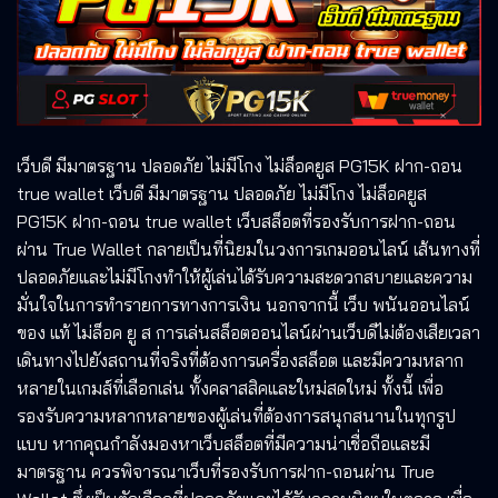
เว็บดี มีมาตรฐาน ปลอดภัย ไม่มีโกง ไม่ล็อคยูส PG15K ฝาก-ถอน
true wallet เว็บดี มีมาตรฐาน ปลอดภัย ไม่มีโกง ไม่ล็อคยูส
PG15K ฝาก-ถอน true wallet เว็บสล็อตที่รองรับการฝาก-ถอน
ผ่าน True Wallet กลายเป็นที่นิยมในวงการเกมออนไลน์ เส้นทางที่
ปลอดภัยและไม่มีโกงทำให้ผู้เล่นได้รับความสะดวกสบายและความ
มั่นใจในการทำรายการทางการเงิน นอกจากนี้ เว็บ พนันออนไลน์
ของ แท้ ไม่ล็อค ยู ส การเล่นสล็อตออนไลน์ผ่านเว็บดีไม่ต้องเสียเวลา
เดินทางไปยังสถานที่จริงที่ต้องการเครื่องสล็อต และมีความหลาก
หลายในเกมส์ที่เลือกเล่น ทั้งคลาสสิคและใหม่สดใหม่ ทั้งนี้ เพื่อ
รองรับความหลากหลายของผู้เล่นที่ต้องการสนุกสนานในทุกรูป
แบบ หากคุณกำลังมองหาเว็บสล็อตที่มีความน่าเชื่อถือและมี
มาตรฐาน ควรพิจารณาเว็บที่รองรับการฝาก-ถอนผ่าน True