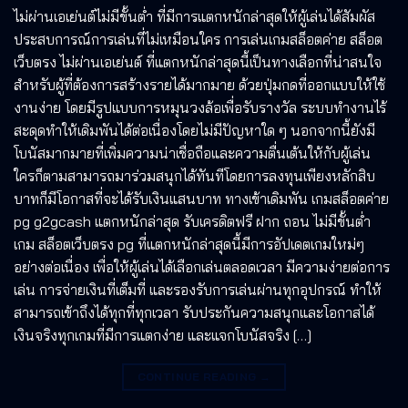
ไม่ผ่านเอเย่นต์ไม่มีขั้นต่ำ ที่มีการแตกหนักล่าสุดให้ผู้เล่นได้สัมผัส
ประสบการณ์การเล่นที่ไม่เหมือนใคร การเล่นเกมสล็อตค่าย สล็อต
เว็บตรง ไม่ผ่านเอเย่นต์ ที่แตกหนักล่าสุดนี้เป็นทางเลือกที่น่าสนใจ
สำหรับผู้ที่ต้องการสร้างรายได้มากมาย ด้วยปุ่มกดที่ออกแบบให้ใช้
งานง่าย โดยมีรูปแบบการหมุนวงล้อเพื่อรับรางวัล ระบบทำงานไร้
สะดุดทำให้เดิมพันได้ต่อเนื่องโดยไม่มีปัญหาใด ๆ นอกจากนี้ยังมี
โบนัสมากมายที่เพิ่มความน่าเชื่อถือและความตื่นเต้นให้กับผู้เล่น
ใครก็ตามสามารถมาร่วมสนุกได้ทันทีโดยการลงทุนเพียงหลักสิบ
บาทก็มีโอกาสที่จะได้รับเงินแสนบาท ทางเข้าเดิมพัน เกมสล็อตค่าย
pg g2gcash แตกหนักล่าสุด รับเครดิตฟรี ฝาก ถอน ไม่มีขั้นต่ำ
เกม สล็อตเว็บตรง pg ที่แตกหนักล่าสุดนี้มีการอัปเดตเกมใหม่ๆ
อย่างต่อเนื่อง เพื่อให้ผู้เล่นได้เลือกเล่นตลอดเวลา มีความง่ายต่อการ
เล่น การจ่ายเงินที่เต็มที่ และรองรับการเล่นผ่านทุกอุปกรณ์ ทำให้
สามารถเข้าถึงได้ทุกที่ทุกเวลา รับประกันความสนุกและโอกาสได้
เงินจริงทุกเกมที่มีการแตกง่าย และแจกโบนัสจริง […]
CONTINUE READING
→