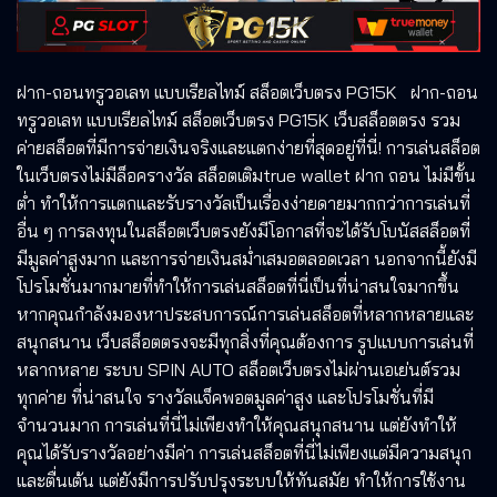
ฝาก-ถอนทรูวอเลท แบบเรียลไทม์ สล็อตเว็บตรง PG15K ฝาก-ถอน
ทรูวอเลท แบบเรียลไทม์ สล็อตเว็บตรง PG15K เว็บสล็อตตรง รวม
ค่ายสล็อตที่มีการจ่ายเงินจริงและแตกง่ายที่สุดอยู่ที่นี่! การเล่นสล็อต
ในเว็บตรงไม่มีล็อครางวัล สล็อตเติมtrue wallet ฝาก ถอน ไม่มีขั้น
ต่ํา ทำให้การแตกและรับรางวัลเป็นเรื่องง่ายดายมากกว่าการเล่นที่
อื่น ๆ การลงทุนในสล็อตเว็บตรงยังมีโอกาสที่จะได้รับโบนัสสล็อตที่
มีมูลค่าสูงมาก และการจ่ายเงินสม่ำเสมอตลอดเวลา นอกจากนี้ยังมี
โปรโมชั่นมากมายที่ทำให้การเล่นสล็อตที่นี่เป็นที่น่าสนใจมากขึ้น
หากคุณกำลังมองหาประสบการณ์การเล่นสล็อตที่หลากหลายและ
สนุกสนาน เว็บสล็อตตรงจะมีทุกสิ่งที่คุณต้องการ รูปแบบการเล่นที่
หลากหลาย ระบบ SPIN AUTO สล็อตเว็บตรงไม่ผ่านเอเย่นต์รวม
ทุกค่าย ที่น่าสนใจ รางวัลแจ็คพอตมูลค่าสูง และโปรโมชั่นที่มี
จำนวนมาก การเล่นที่นี่ไม่เพียงทำให้คุณสนุกสนาน แต่ยังทำให้
คุณได้รับรางวัลอย่างมีค่า การเล่นสล็อตที่นี่ไม่เพียงแต่มีความสนุก
และตื่นเต้น แต่ยังมีการปรับปรุงระบบให้ทันสมัย ทำให้การใช้งาน