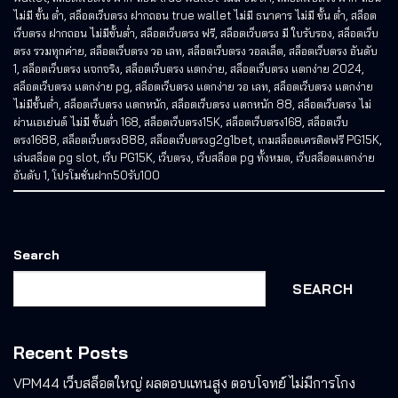
ไม่มี ขั้น ต่ํา
,
สล็อตเว็บตรง ฝากถอน true wallet ไม่มี ธนาคาร ไม่มี ขั้น ต่ํา
,
สล็อต
เว็บตรง ฝากถอน ไม่มีขั้นต่ำ
,
สล็อตเว็บตรง ฟรี
,
สล็อตเว็บตรง มี ใบรับรอง
,
สล็อตเว็บ
ตรง รวมทุกค่าย
,
สล็อตเว็บตรง วอ เลท
,
สล็อตเว็บตรง วอลเล็ต
,
สล็อตเว็บตรง อันดับ
1
,
สล็อตเว็บตรง แจกจริง
,
สล็อตเว็บตรง แตกง่าย
,
สล็อตเว็บตรง แตกง่าย 2024
,
สล็อตเว็บตรง แตกง่าย pg
,
สล็อตเว็บตรง แตกง่าย วอ เลท
,
สล็อตเว็บตรง แตกง่าย
ไม่มีขั้นต่ำ
,
สล็อตเว็บตรง แตกหนัก
,
สล็อตเว็บตรง แตกหนัก 88
,
สล็อตเว็บตรง ไม่
ผ่านเอเย่นต์ ไม่มี ขั้นต่ำ 168
,
สล็อตเว็บตรง15K
,
สล็อตเว็บตรง168
,
สล็อตเว็บ
ตรง1688
,
สล็อตเว็บตรง888
,
สล็อตเว็บตรงg2g1bet
,
เกมสล็อตเครดิตฟรี PG15K
,
เล่นสล็อต pg slot
,
เว็บ PG15K
,
เว็บตรง
,
เว็บสล็อต pg ทั้งหมด
,
เว็บสล็อตแตกง่าย
อันดับ 1
,
โปรโมชั่นฝาก50รับ100
Search
SEARCH
Recent Posts
VPM44 เว็บสล็อตใหญ่ ผลตอบแทนสูง ตอบโจทย์ ไม่มีการโกง