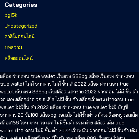
Categories
pg15k
Uncategorized
คาสิโนออนไลน์
บทความ
สล็อตออนไลน์
สล็อต ฝากถอน true wallet เว็บตรง 888pg สล็อตเว็บตรง ฝาก-ถอน
true wallet ไม่มี ธนาคาร ไม่มี ขั้น ต่ํา2022 สล็อต ฝาก ถอน true
wallet เว็บ ตรง 888pg เว็บสล็อต แตกง่าย 2022 ฝากถอน ไม่มี ขั้น ต่ํา
วอ เลท สล็อตฝาก วอ ล เล็ ต ไม่มี ขั้น ต่ํา สล็อตเว็บตรง ฝากถอน true
wallet ไม่มีขั้น ต่ํา 2022 สล็อต ฝาก-ถอน true wallet ไม่มี บัญชี
ธนาคาร 20 รับ100 สล็อตpg วอลเล็ต ไม่มีขั้นต่ํา สมัครสล็อตทรูวอลเล็ต
สล็อต168 โอน ผ่าน วอ เลท ไม่มีขั้นต่ํา รวม ค่าย สล็อต เติม true
wallet ฝาก-ถอน ไม่มี ขั้น ต่ํา 2022 เว็บพนัน ฝากถอน ไม่มี ขั้นต่ำ เติม
ด้วย wallet สล็อตเว็บตรง มีใบรับรอง สล็อต 888 เว็บตรง ไม่ผ่าน