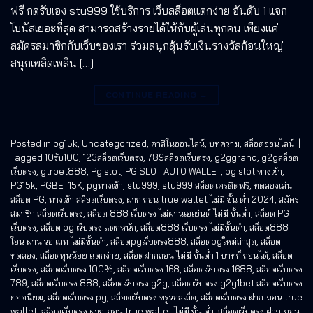
ฟรี กดรับเอง stu999 ใช้บริการ เว็บสล็อตแตกง่าย อันดับ 1 แจก
โบนัสเยอะที่สุด สามารถสร้างรายได้ให้กับผู้เล่นทุกคน เพียงแค่
สมัครสมาชิกกับเว็บของเรา ร่วมสนุกลุ้นรับเงินรางวัลก้อนใหญ่
สนุกเพลิดเพลิน […]
CONTINUE READING
→
Posted in
pg15k
,
Uncategorized
,
คาสิโนออนไลน์
,
บทความ
,
สล็อตออนไลน์
|
Tagged
10รับ100
,
123สล็อตเว็บตรง
,
789สล็อตเว็บตรง
,
g2ggrand
,
g2gสล็อต
เว็บตรง
,
gtrbet888
,
Pg slot
,
PG SLOT AUTO WALLET
,
pg slot ทางเข้า
,
PG15k
,
PGBET15K
,
pgทางเข้า
,
stu999
,
stu999 สล็อตเครดิตฟรี
,
ทดลองเล่น
สล็อต PG
,
ทางเข้า สล็อตเว็บตรง
,
ฝาก ถอน true wallet ไม่มี ขั้น ต่ํา 2024
,
สมัคร
สมาชิก สล็อตเว็บตรง
,
สล็อต 888 เว็บตรง ไม่ผ่านเอเย่นต์ ไม่มี ขั้นต่ำ
,
สล็อต PG
เว็บตรง
,
สล็อต pg เว็บตรง แตกหนัก
,
สล็อต888 เว็บตรง ไม่มีขั้นต่ำ
,
สล็อต888
โอน ผ่าน วอ เลท ไม่มีขั้นต่ํา
,
สล็อตpgเว็บตรง888
,
สล็อตpgใหม่ล่าสุด
,
สล็อต
ทดลอง
,
สล็อตทุนน้อย แตกง่าย
,
สล็อตฝากถอน ไม่มี ขั้นต่ำ 1 บาทก็ ถอนได้
,
สล็อต
เว็บตรง
,
สล็อตเว็บตรง 100%
,
สล็อตเว็บตรง 168
,
สล็อตเว็บตรง 1688
,
สล็อตเว็บตรง
789
,
สล็อตเว็บตรง 888
,
สล็อตเว็บตรง g2g
,
สล็อตเว็บตรง g2g1bet สล็อตเว็บตรง
ยอดนิยม
,
สล็อตเว็บตรง pg
,
สล็อตเว็บตรง ทรูวอลเล็ต
,
สล็อตเว็บตรง ฝาก-ถอน true
wallet
,
สล็อตเว็บตรง ฝาก-ถอน true wallet ไม่มี ขั้น ต่ํา
,
สล็อตเว็บตรง ฝาก-ถอน