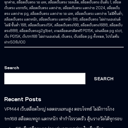
ทุกค่าย
,
สล็อตเว็บตรง วอ เลท
,
สล็อตเว็บตรง วอลเล็ต
,
สล็อตเว็บตรง อันดับ 1
,
สล็อต
เว็บตรง แจกจริง
,
สล็อตเว็บตรง แตกง่าย
,
สล็อตเว็บตรง แตกง่าย 2024
,
สล็อตเว็บ
ตรง แตกง่าย pg
,
สล็อตเว็บตรง แตกง่าย วอ เลท
,
สล็อตเว็บตรง แตกง่าย ไม่มีขั้นต่ำ
,
สล็อตเว็บตรง แตกหนัก
,
สล็อตเว็บตรง แตกหนัก 88
,
สล็อตเว็บตรง ไม่ผ่านเอเย่นต์
ไม่มี ขั้นต่ำ 168
,
สล็อตเว็บตรง15K
,
สล็อตเว็บตรง168
,
สล็อตเว็บตรง1688
,
สล็อตเว็บ
ตรง888
,
สล็อตเว็บตรงg2g1bet
,
เกมสล็อตเครดิตฟรี PG15K
,
เล่นสล็อต pg slot
,
เว็บ PG15K
,
เว็บtm168 ไม่ผ่านเอเย่นต์
,
เว็บตรง
,
เว็บสล็อต pg ทั้งหมด
,
โปรโมชั่น
ฝาก50รับ100
Search
SEARCH
Recent Posts
VPM44 เว็บสล็อตใหญ่ ผลตอบแทนสูง ตอบโจทย์ ไม่มีการโกง
tm168 สล็อตเบทถูก แตกหนัก ทำกำไรรวดเร็ว ลุ้นรางวัลได้ทุกรอบ