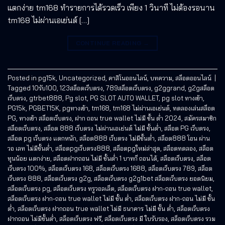
แตกง่าย tm168 ทำรายการได้รวดเร็ว เพียง 1 วินาที ไม่ต้องรอนาน
tm168 ไม่ผ่านเอเย่นต์ […]
CONTINUE READING
→
Posted in
pg15k
,
Uncategorized
,
คาสิโนออนไลน์
,
บทความ
,
สล็อตออนไลน์
|
Tagged
10รับ100
,
123สล็อตเว็บตรง
,
789สล็อตเว็บตรง
,
g2ggrand
,
g2gสล็อต
เว็บตรง
,
gtrbet888
,
Pg slot
,
PG SLOT AUTO WALLET
,
pg slot ทางเข้า
,
PG15k
,
PGBET15K
,
pgทางเข้า
,
tm168
,
tm168 ไม่ผ่านเอเย่นต์
,
ทดลองเล่นสล็อต
PG
,
ทางเข้า สล็อตเว็บตรง
,
ฝาก ถอน true wallet ไม่มี ขั้น ต่ํา 2024
,
สมัครสมาชิก
สล็อตเว็บตรง
,
สล็อต 888 เว็บตรง ไม่ผ่านเอเย่นต์ ไม่มี ขั้นต่ำ
,
สล็อต PG เว็บตรง
,
สล็อต pg เว็บตรง แตกหนัก
,
สล็อต888 เว็บตรง ไม่มีขั้นต่ำ
,
สล็อต888 โอน ผ่าน
วอ เลท ไม่มีขั้นต่ํา
,
สล็อตpgเว็บตรง888
,
สล็อตpgใหม่ล่าสุด
,
สล็อตทดลอง
,
สล็อต
ทุนน้อย แตกง่าย
,
สล็อตฝากถอน ไม่มี ขั้นต่ำ 1 บาทก็ ถอนได้
,
สล็อตเว็บตรง
,
สล็อต
เว็บตรง 100%
,
สล็อตเว็บตรง 168
,
สล็อตเว็บตรง 1688
,
สล็อตเว็บตรง 789
,
สล็อต
เว็บตรง 888
,
สล็อตเว็บตรง g2g
,
สล็อตเว็บตรง g2g1bet สล็อตเว็บตรง ยอดนิยม
,
สล็อตเว็บตรง pg
,
สล็อตเว็บตรง ทรูวอลเล็ต
,
สล็อตเว็บตรง ฝาก-ถอน true wallet
,
สล็อตเว็บตรง ฝาก-ถอน true wallet ไม่มี ขั้น ต่ํา
,
สล็อตเว็บตรง ฝาก-ถอน ไม่มี ขั้น
ต่ํา
,
สล็อตเว็บตรง ฝากถอน true wallet ไม่มี ธนาคาร ไม่มี ขั้น ต่ํา
,
สล็อตเว็บตรง
ฝากถอน ไม่มีขั้นต่ำ
,
สล็อตเว็บตรง ฟรี
,
สล็อตเว็บตรง มี ใบรับรอง
,
สล็อตเว็บตรง รวม