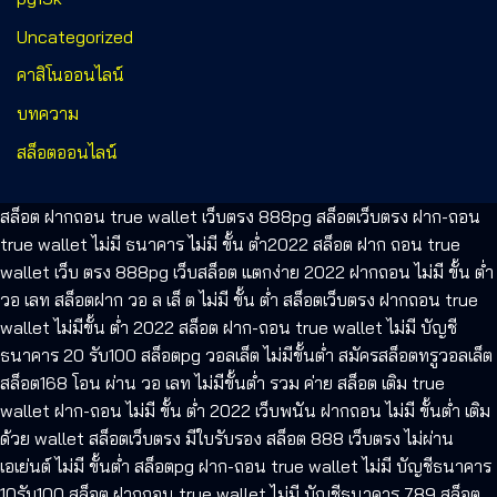
Uncategorized
คาสิโนออนไลน์
บทความ
สล็อตออนไลน์
สล็อต ฝากถอน true wallet เว็บตรง 888pg สล็อตเว็บตรง ฝาก-ถอน
true wallet ไม่มี ธนาคาร ไม่มี ขั้น ต่ํา2022 สล็อต ฝาก ถอน true
wallet เว็บ ตรง 888pg เว็บสล็อต แตกง่าย 2022 ฝากถอน ไม่มี ขั้น ต่ํา
วอ เลท สล็อตฝาก วอ ล เล็ ต ไม่มี ขั้น ต่ํา สล็อตเว็บตรง ฝากถอน true
wallet ไม่มีขั้น ต่ํา 2022 สล็อต ฝาก-ถอน true wallet ไม่มี บัญชี
ธนาคาร 20 รับ100 สล็อตpg วอลเล็ต ไม่มีขั้นต่ํา สมัครสล็อตทรูวอลเล็ต
สล็อต168 โอน ผ่าน วอ เลท ไม่มีขั้นต่ํา รวม ค่าย สล็อต เติม true
wallet ฝาก-ถอน ไม่มี ขั้น ต่ํา 2022 เว็บพนัน ฝากถอน ไม่มี ขั้นต่ำ เติม
ด้วย wallet สล็อตเว็บตรง มีใบรับรอง สล็อต 888 เว็บตรง ไม่ผ่าน
เอเย่นต์ ไม่มี ขั้นต่ํา สล็อตpg ฝาก-ถอน true wallet ไม่มี บัญชีธนาคาร
10รับ100 สล็อต ฝากถอน true wallet ไม่มี บัญชีธนาคาร 789 สล็อต