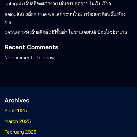
uplay55 เว็บสล็อตแตกง่าย เล่นครบทุกค่าย ในเว็บเดียว
aeiou168 สล็อต true wallet ระบบใหม่ พร้อมเครดิตฟรีไม่ต้อง
ฝาก
betcash29 เว็บสล็อตไม่มีขั้นต่ำ ไม่ผ่านเอเย่นต์ น้องใหม่มาแรง
Recent Comments
No comments to show.
Archives
April 2025
March 2025
February 2025