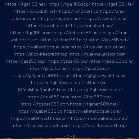
https://tga1168.net/
https://tga1168.top/
https://tga1168.life/
https://678xbet.net/
https://678xbet.co
https://ans-
allstars.com/
https://rico168.net/
https://rico168.com/
https://one5bet.net/
https://one5bet.co/
https://tga199.com/
https://reborn789.net/
https://true-
walletslot.net
https://reborn789.me/
https://jazz55.net/
https://walletslottrue.com
https://true-walletslot.net
https://slot-freecredit.top
https://true-walletslot.com
https://jazz55.top/
https://jazz-55.co/
https://jazz-55.com/
https://jazz-55.net/
https://jazz55.co/
https://g2gbetvip888.com/
https://g2gbetwallet.com/
https://g2gbetwallet.net/
https://xn-
-82ca8bbo3nc4a9d.com/
https://g2gbetwallet.co/
https://tga689.com
https://tga689.me/
https://tgabet689.com
https://tgabet689.net/
https://tgabet689.co
https://walletslottrue.com/
https://wallet-slottrue.com/
https://true-walletslot.net/
https://true-walletslot.com/
https://slot-freecredit.top/
HOME