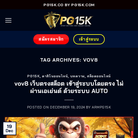
Skip
PG15K.CO BY PG15K.COM
to
content
สมัครสมาชิก
เข้าสู่ระบบ
TAG ARCHIVES:
VOV8
PG15K
,
คาสิโนออนไลน์
,
บทความ
,
สล็อตออนไลน์
vov8 เว็บตรงสล็อต เข้าสู่ระบบโดยตรง ไม่
ผ่านเอเย่นต์ ด้วยระบบ AUTO
POSTED ON
DECEMBER 19, 2024
BY
ARMPG15K
19
Dec