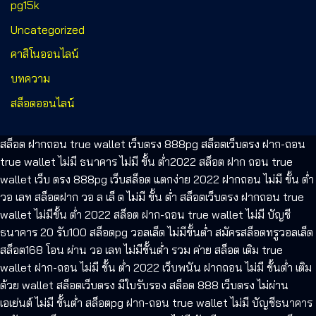
pg15k
Uncategorized
คาสิโนออนไลน์
บทความ
สล็อตออนไลน์
สล็อต ฝากถอน true wallet เว็บตรง 888pg สล็อตเว็บตรง ฝาก-ถอน
true wallet ไม่มี ธนาคาร ไม่มี ขั้น ต่ํา2022 สล็อต ฝาก ถอน true
wallet เว็บ ตรง 888pg เว็บสล็อต แตกง่าย 2022 ฝากถอน ไม่มี ขั้น ต่ํา
วอ เลท สล็อตฝาก วอ ล เล็ ต ไม่มี ขั้น ต่ํา สล็อตเว็บตรง ฝากถอน true
wallet ไม่มีขั้น ต่ํา 2022 สล็อต ฝาก-ถอน true wallet ไม่มี บัญชี
ธนาคาร 20 รับ100 สล็อตpg วอลเล็ต ไม่มีขั้นต่ํา สมัครสล็อตทรูวอลเล็ต
สล็อต168 โอน ผ่าน วอ เลท ไม่มีขั้นต่ํา รวม ค่าย สล็อต เติม true
wallet ฝาก-ถอน ไม่มี ขั้น ต่ํา 2022 เว็บพนัน ฝากถอน ไม่มี ขั้นต่ำ เติม
ด้วย wallet สล็อตเว็บตรง มีใบรับรอง สล็อต 888 เว็บตรง ไม่ผ่าน
เอเย่นต์ ไม่มี ขั้นต่ํา สล็อตpg ฝาก-ถอน true wallet ไม่มี บัญชีธนาคาร