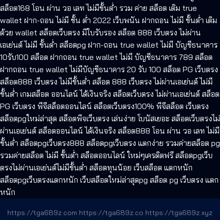
สล็อต168 โอน ผ่าน วอ เลท ไม่มีขั้นต่ํา รวม ค่าย สล็อต เติม true
wallet ฝาก-ถอน ไม่มี ขั้น ต่ํา 2022 เว็บพนัน ฝากถอน ไม่มี ขั้นต่ำ เติม
ด้วย wallet สล็อตเว็บตรง มีใบรับรอง สล็อต 888 เว็บตรง ไม่ผ่าน
เอเย่นต์ ไม่มี ขั้นต่ํา สล็อตpg ฝาก-ถอน true wallet ไม่มี บัญชีธนาคาร
10รับ100 สล็อต ฝากถอน true wallet ไม่มี บัญชีธนาคาร 789 สล็อต
ฝากถอน true wallet ไม่มีบัญชีธนาคาร 20 รับ 100 สล็อต PG เว็บตรง
สล็อต888 เว็บตรง ไม่มีขั้นต่ำ สล็อต 888 เว็บตรง ไม่ผ่านเอเย่นต์ ไม่มี
ขั้นต่ำ เกมสล็อต ออนไลน์ ได้เงินจริง สล็อตเว็บตรง ไม่ผ่านเอเย่นต์ สล็อต
PG เว็บตรง พีจีสล็อตออนไลน์ สล็อตเว็บตรง100% พีจีสล็อต เว็บตรง
สล็อตpgใหม่ล่าสุด สล็อตพีจเว็บตรง เล่นง่าย โบนัสเยอะ สล็อตเว็บตรงไม่
ผ่านเอเย่นต์ สล็อตออนไลน์ ได้เงินจริง สล็อต888 โอน ผ่าน วอ เลท ไม่มี
ขั้นต่ํา สล็อตpgเว็บตรง888 สล็อตpgเว็บตรง แตกง่าย รวมค่ายสล็อต pg
รวมค่ายสล็อต ไม่มี ขั้นต่ำ สล็อตออนไลน์ ใหม่ๆเครดิตฟรี สล็อตpgเว็บ
ตรงไม่ผ่านเอเย่นต์ไม่มีขั้นต่ำ สล็อตทุนน้อย เว็บสล็อต แตกหนัก
สล็อตpgเว็บตรงแตกหนัก เว็บสล็อตใหม่ล่าสุดpg สล็อต pg เว็บตรง แตก
หนัก
https://tga689z.com
https://tga689z.co
https://tga689z.xyz