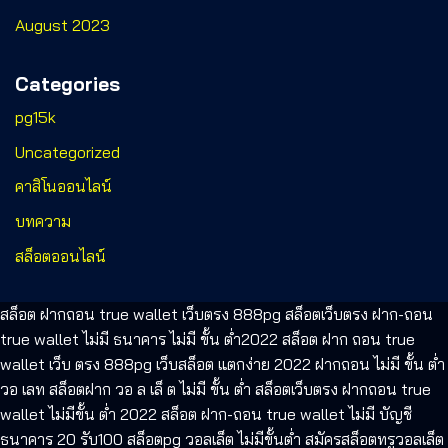
August 2023
Categories
pg15k
Uncategorized
คาสิโนออนไลน์
บทความ
สล็อตออนไลน์
สล็อต ฝากถอน true wallet เว็บตรง 888pg สล็อตเว็บตรง ฝาก-ถอน
true wallet ไม่มี ธนาคาร ไม่มี ขั้น ต่ํา2022 สล็อต ฝาก ถอน true
wallet เว็บ ตรง 888pg เว็บสล็อต แตกง่าย 2022 ฝากถอน ไม่มี ขั้น ต่ํา
วอ เลท สล็อตฝาก วอ ล เล็ ต ไม่มี ขั้น ต่ํา สล็อตเว็บตรง ฝากถอน true
wallet ไม่มีขั้น ต่ํา 2022 สล็อต ฝาก-ถอน true wallet ไม่มี บัญชี
ธนาคาร 20 รับ100 สล็อตpg วอลเล็ต ไม่มีขั้นต่ํา สมัครสล็อตทรูวอลเล็ต