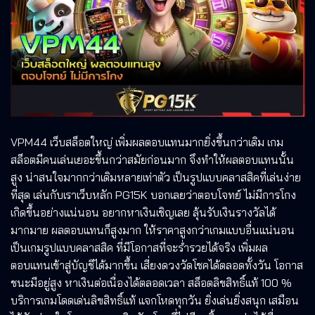
VPM44 เว็บสล็อตใหญ่ เพิ่มผลตอบแทนมากยิ่งขึ้นกว่าเดิม เกม
สล็อตมีคนเล่นเยอะขึ้นกว่าสมัยก่อนมาก จึงทำให้ผลตอบแทนนั้น
สูง น่าสนใจมากกว่าเดิมหลายเท่าตัว เป็นรูปแบบคลาสสิคที่เล่นง่าย
ที่สุด เล่นกับเราเว็บหลัก PG15K บอกเลยว่าตอบโจทย์ ไม่มีการโกง
เกิดขึ้นอย่างแน่นอน อยากหาเงินเชิญเลย ลุ้นรับเงินรางวัลได้
มากมาย ผลตอบแทนก็สูงมาก ให้ราคาสูงกว่าเกมแบบอื่นแน่นอน
เป็นเกมรูปแบบคลาสสิค ที่มีโอกาสที่จะร่ำรวยได้จริง เพิ่มผล
ตอบแทนเข้าสู่บัญชีได้มากขึ้น เสี่ยงดวงวัดโชคได้ตลอดทั้งวัน โอกาส
ชนะมีอยู่สูง หาเงินต่อเนื่องได้ตลอดเวลา สล็อตลิขสิทธิ์แท้ 100 %
บริการเกมโดดเด่นลิขสิทธิ์แท้ แจกโหดทุกวัน ยิ่งเล่นยิ่งสนุก เสมือน