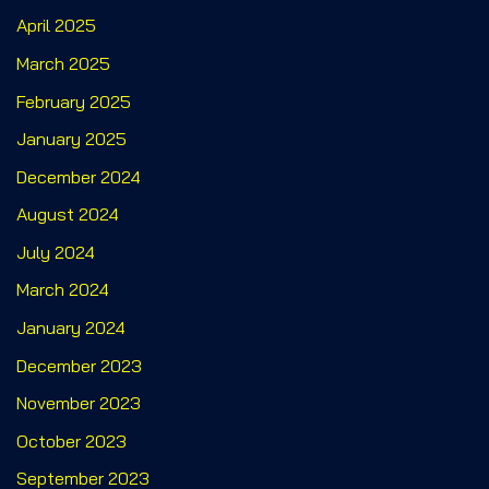
April 2025
March 2025
February 2025
January 2025
December 2024
August 2024
July 2024
March 2024
January 2024
December 2023
November 2023
October 2023
September 2023