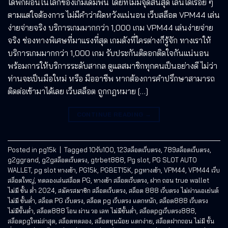
ได้พักผ่อนในโลกของเกมเดิมพัน โดยที่ไม่มีจุดสิ้นสุด เล่นได้เรื่อย ๆ
ตามแต่ใจต้องการ ไม่มีคำว่าผิดหวังแน่นอน เว็บสล็อต VPM44 เล่น
ง่ายจ่ายจริง บริการเกมมากกว่า 1,000 เกม VPM44 เล่นง่ายจ่าย
จริง ช่องทางพิเศษที่มาแรงที่สุด เกมดังที่ใครต่างก็รู้จัก ทางเราให้
บริการเกมมากกว่า 1,000 เกม รับประกันติดอกติดใจกันแน่นอน
พร้อมการให้บริการระดับสากล ดูแลสมาชิกทุกคนเป็นอย่างดี ไม่ว่า
ท่านจะเป็นมือใหม่ หรือ มืออาชีพ หากต้องการคำปรึกษาสามารถ
ติดต่อเข้ามาได้เลย เว็บสล็อต ถูกกฎหมาย […]
CONTINUE READING
→
Posted in
pg15k
|
Tagged
10รับ100
,
123สล็อตเว็บตรง
,
789สล็อตเว็บตรง
,
g2ggrand
,
g2gสล็อตเว็บตรง
,
gtrbet888
,
Pg slot
,
PG SLOT AUTO
WALLET
,
pg slot ทางเข้า
,
PG15k
,
PGBET15K
,
pgทางเข้า
,
VPM44
,
VPM44 เว็บ
สล็อตใหญ่
,
ทดลองเล่นสล็อต PG
,
ทางเข้า สล็อตเว็บตรง
,
ฝาก ถอน true wallet
ไม่มี ขั้น ต่ํา 2024
,
สมัครสมาชิก สล็อตเว็บตรง
,
สล็อต 888 เว็บตรง ไม่ผ่านเอเย่นต์
ไม่มี ขั้นต่ำ
,
สล็อต PG เว็บตรง
,
สล็อต pg เว็บตรง แตกหนัก
,
สล็อต888 เว็บตรง
ไม่มีขั้นต่ำ
,
สล็อต888 โอน ผ่าน วอ เลท ไม่มีขั้นต่ํา
,
สล็อตpgเว็บตรง888
,
สล็อตpgใหม่ล่าสุด
,
สล็อตทดลอง
,
สล็อตทุนน้อย แตกง่าย
,
สล็อตฝากถอน ไม่มี ขั้น