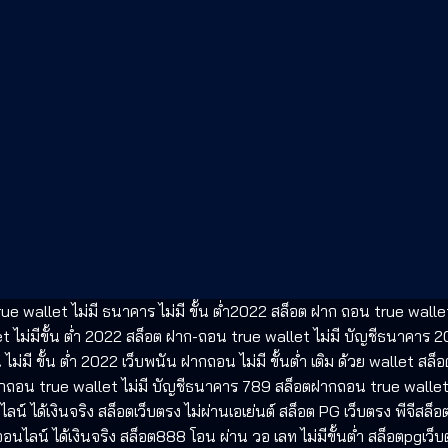
wallet ไม่มี ธนาคาร ไม่มี ขั้น ต่ํา2022 สล็อต ฝาก ถอน true wallet 
let ไม่มีขั้น ต่ํา 2022 สล็อต ฝาก-ถอน true wallet ไม่มี บัญชีธนาคาร 2
ม่มี ขั้น ต่ํา 2022 เว็บพนัน ฝากถอน ไม่มี ขั้นต่ำ เติม ด้วย wallet สล็อต
กถอน true wallet ไม่มี บัญชีธนาคาร 789 สล็อตฝากถอน true wallet 
ออนไลน์ ได้เงินจริง สล็อตเว็บตรง ไม่ผ่านเอเย่นต์ สล็อต PG เว็บตรง พีจี
อตออนไลน์ ได้เงินจริง สล็อต888 โอน ผ่าน วอ เลท ไม่มีขั้นต่ํา สล็อตp