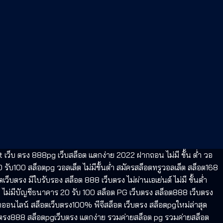
เว็บ ตรง 888pg เว็บสล็อต แตกง่าย 2022 ฝากถอน ไม่มี ขั้น ต่ํา วอ
0 รับ100 สล็อตpg วอลเล็ต ไม่มีขั้นต่ํา สมัครสล็อตทรูวอลเล็ต สล็อต168
เว็บตรง มีใบรับรอง สล็อต 888 เว็บตรง ไม่ผ่านเอเย่นต์ ไม่มี ขั้นต่ํา
ไม่มีบัญชีธนาคาร 20 รับ 100 สล็อต PG เว็บตรง สล็อต888 เว็บตรง
สล็อตออนไลน์ สล็อตเว็บตรง100% พีจีสล็อต เว็บตรง สล็อตpgใหม่ล่าสุด
gเว็บตรง888 สล็อตpgเว็บตรง แตกง่าย รวมค่ายสล็อต pg รวมค่ายสล็อต