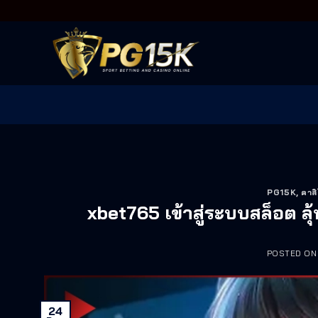
Skip
to
content
PG15K
,
คาส
xbet765 เข้าสู่ระบบสล็อต ลุ
POSTED O
24