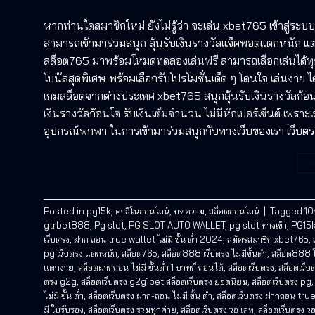
หากท่านใดสมาชิกใหม่ ยังไม่รู้ว่า จะเล่น xbet765 เข้าสู่ระบ
สามารถเข้ามาร่วมสนุก ลุ้นรับเงินรางวัลแจ็คพอตแตกหนัก แตกง
สล็อต765 มาพร้อมโหมดทดลองเล่นฟรี สามารถเลือกเล่นได้ทุกค
โบนัสสุดพิเศษ พร้อมเลือกรับโปรโมชั่นเด็ด ๆ โดนใจ เล่นง่าย
เกมสล็อตจากต่างประเทศ xbet765 สนุกลุ้นรับเงินรางวัลก้
เงินรางวัลก้อนโต รับเงินเต็มจำนวน ไม่มีหักเปอร์เซ็นต์ เพร
อุปกรณ์พกพา ในการเข้ามาร่วมสนุกกับทางเว็บของเรา เว็บตร
C
Posted in
pg15k
,
คาสิโนออนไลน์
,
บทความ
,
สล็อตออนไลน์
|
Tagged
10
gtrbet888
,
Pg slot
,
PG SLOT AUTO WALLET
,
pg slot ทางเข้า
,
PG15
เว็บตรง
,
ฝาก ถอน true wallet ไม่มี ขั้น ต่ํา 2024
,
สมัครสมาชิก xbet765
,
pg เว็บตรง แตกหนัก
,
สล็อต765
,
สล็อต888 เว็บตรง ไม่มีขั้นต่ำ
,
สล็อต888 โอน
แตกง่าย
,
สล็อตฝากถอน ไม่มี ขั้นต่ำ 1 บาทก็ ถอนได้
,
สล็อตเว็บตรง
,
สล็อตเว็
ตรง g2g
,
สล็อตเว็บตรง g2g1bet สล็อตเว็บตรง ยอดนิยม
,
สล็อตเว็บตรง pg
ไม่มี ขั้น ต่ํา
,
สล็อตเว็บตรง ฝาก-ถอน ไม่มี ขั้น ต่ํา
,
สล็อตเว็บตรง ฝากถอน true wa
มี ใบรับรอง
,
สล็อตเว็บตรง รวมทุกค่าย
,
สล็อตเว็บตรง วอ เลท
,
สล็อตเว็บตรง วอ