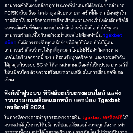
สามารถเข้าถึงเกมสล็อตทุกประเภทที่นำเสนอได้โดยไม่ยากลำบาก
PG15K เว็บสล็อต ใหม่ล่าสุด ด้วยหลายทางเข้าที่มีความยืดหยุ่นใน
การเลือกใช้ สมาชิกสามารถเลือกเข้าเล่นผ่านทางเว็บไซต์หลักหรือใช้
แอพพลิเคชั่นที่พัฒนามาอย่างล้ำลึกสำหรับมือถือ ทำให้ทุกคน
สามารถเข้าเล่นที่ใจกันอย่างสม่ำเสมอ ไม่เพียงเท่านั้น
tgaxbet
สล็อต
ยังมีการรองรับทุกเครือข่ายที่มีอยู่ทั่วโลก ทำให้ผู้เล่น
สามารถเข้าถึงบริการได้ทุกที่ทุกเวลา โดยไม่มีข้อจำกัดทางทาง
เทคโนโลยี นอกจากนี้ ระบบที่รองรับทุกเครือข่าย และความเข้ากัน
ได้สูงสุดกับระบบ 5G ทำให้การเล่นเกมสล็อตที่นี่เป็นประสบการณ์ที่
ไม่เหมือนใคร ด้วยความเร็วและความเสถียรในการเชื่อมต่อที่ยอด
เยี่ยม
ลิงค์เข้าสู่ระบบ พีจีสล็อตเว็บตรงออนไลน์ แหล่ง
รวบรวมเกมสล็อตแตกหนัก แตกบ่อย Tgaxbet
เครดิตฟรี 2024
ในทางทิศทางการทำธุรกรรมทางการเงิน
tgaxbet
เครดิตฟรี
ให้
ความสำคัญในการให้บริการที่ปลอดภัยและมีความถูกต้อง การทำ
ธุรกรรมทั้งหมดทำได้โดยรวดเร็วและปลอดภัย โดยไม่ว่าจะเป็นการ