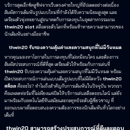
บริการสุดเอ็กซ์คลูซีฟจากเว็บตรงค่ายใหญ่ที่อัปเดตอย่างต่อเนื่อง
สัมผัสการเดิมพันรูปแบบใหม่ที่กำลังได้รับความนิยมสูงสุด และ
เตรียมตัวพุ่งทะยานสู่อนาคตกับการลงทุนในอุตสาหกรรมเกม
thwin20 slot
สล็อตระดับโลกที่พร้อมท้าทายความสามารถของ
นักเดิมพันอย่างมืออาชีพ
thwin20 รับรองความคุ้มค่าและความสนุกที่ไม่มีวันหมด
หากคุณมองหาโอกาสในการลงทุนที่ไม่เหมือนใคร และต้องการ
สัมผัสประสบการณ์ที่ดีที่สุด เตรียมตัวให้พร้อมกับการเล่นที่
thwin20
รับรองความคุ้มค่าและความสนุกที่ไม่มีวันหมด พร้อม
เปิดประสบการณ์การเล่นแบบเต็มรูปแบบที่ไม่มีผิดหวัง
thwin20
สล็อต
คืออะไร? ทำไมถึงสำคัญกับการเดิมพันในปัจจุบัน พวกเรา
คือแพลตฟอร์มที่ไม่เพียงแค่เปิดให้บริการเล่นสล็อตออนไลน์ แต่ยัง
มาพร้อมกับเทคโนโลยีทันสมัยและกลยุทธ์ระดับผู้เชี่ยวชาญ ที่
ออกแบบมาเพื่อตอบสนองความต้องการของนักเดิมพันทั่วโลกอย่าง
เต็มที่
thwin20 สามารถสร้างประสบการณ์ที่ดีและตอบ