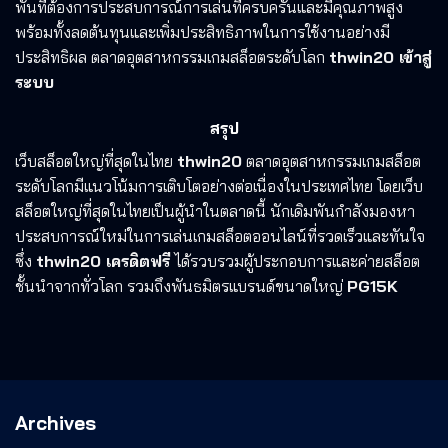
พันที่ต้องการประสบการณ์การเล่นที่ครบครันและมีคุณภาพสูง
พร้อมทั้งลดต้นทุนและเพิ่มประสิทธิภาพในการใช้งานอย่างมี
ประสิทธิผล ตลาดอุตสาหกรรมเกมสล็อตระดับโลก
thwin20
เข้าสู่
ระบบ
สรุป
เว็บสล็อตใหญ่ที่สุดในไทย
thwin20
ตลาดอุตสาหกรรมเกมสล็อต
ระดับโลกมีแนวโน้มการเติบโตอย่างต่อเนื่องในประเทศไทย โดยเว็บ
สล็อตใหญ่ที่สุดในไทยเป็นผู้นำในตลาดนี้ นักเดิมพันกำลังมองหา
ประสบการณ์ใหม่ในการเล่นเกมสล็อตออนไลน์ที่รวดเร็วและทันใจ
ซึ่ง
thwin20
เครดิตฟรี
ได้รวบรวมผู้ประกอบการและค่ายสล็อต
ชั้นนำจากทั่วโลก รวมถึงพันธมิตรแบรนด์ขนาดใหญ่
PG15K
Archives