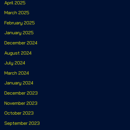
April 2025
March 2025
February 2025
January 2025
December 2024
August 2024
July 2024
March 2024
January 2024
December 2023
November 2023
October 2023
September 2023