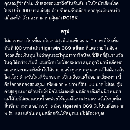
คุณจะรู้ว่าทำไม เว็บตรงของเราถึงเป็นอันดับ 1 ในใจนักเสี่ยงโชค!
โปร 9 รับ 100 บาท ล่าสุด สำหรับคนรักสล็อต หากคุณเป็นคนรัก
สล็อตที่กำลังมองหาความคุ้มค่า
PG15K
สรุป
ไม่ควรพลาดโปรที่มอบโอกาสสุดพิเศษเพียงฝาก 9 บาท ก็รับเพิ่ม
ทันที 100 บาท! เล่น
tigerwin 369
สล็อต
ที่แตกง่าย ไม่ต้อง
กังวลเรื่องเงินทุน ไม่ว่าคุณจะมีทุนมากหรือน้อยก็มีสิทธิ์ลุ้นรางวัล
ใหญ่ได้อย่างเต็มที่ เกมเพียบ โบนัสกระจาย สนุกทุกวินาที แจ็คพอ
ตออกบ่อย แถมยังมั่นใจได้ว่าจ่ายจริงทุกบาททุกสตางค์ ไม่ต้องกลัว
โดนโกง สำหรับใครที่ชื่นชอบการปั่นสล็อตแต่ไม่อยากเสี่ยงมาก นี่
คือโอกาสทองของคุณ! เพียงฝาก 9 บาท ก็รับ 100 บาท ไปเลย คุ้ม
ค่าสุดๆ เหมาะสำหรับทั้งมือใหม่และเซียนสล็อต เติมเงินนิดหน่อย
แต่ได้โบนัสเยอะแบบนี้ จะช่วยให้คุณมีโอกาสชนะรางวัลใหญ่เพิ่ม
ขึ้นอีกมากมาย อย่ารอช้า สมัคร
tigerwin 369
รับโปรสล็อต ฝาก
9 รับ 100 แล้วไปหมุนสล็อตกันให้สนุกแบบไม่ต้องหยุด!