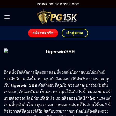
Skip
PG15K.CO BY PG15K.COM
to
content
สมัครสมาชิก
เข้าสู่ระบบ
อีกหนึ่งข้อดีคือการมีสูตรการเล่นที่ช่วยเพิ่มโอกาสชนะได้อย่างมี
ประสิทธิภาพ ดังนั้น หากคุณกำลังมองหาวิธีทำเงินจากความสนุก
เว็บ
tigerwin 369
คือคำตอบที่คุณไม่ควรพลาด! มาร่วมเริ่มต้น
การผจญภัยและค้นพบโชคลาภของคุณได้แล้ววันนี้! ทดลองเล่นฟรี
เกมสล็อตออนไลน์ก่อนตัดสินใจ เกมสล็อตออนไลน์กำลังมาแรง แต่
ก่อนที่จะตัดสินใจลงทุน อาจอยากทดลองเล่นฟรีกันก่อนใช่ไหม? นี่
คือโอกาสดีที่คุณจะได้สัมผัสกับบรรยากาศเกมโดยไม่ต้องเสี่ยงดวง