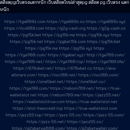
สล็อตpgเว็บตรงแตกหนัก เว็บสล็อตใหม่ล่าสุดpg สล็อต pg เว็บตรง แตก
หนัก
https://tga689z.com
https://tga689z.co
https://tga689z.xyz
https://rico689.com
https://g2g-cash.org
https://g2g-cash.co
https://pg15k.bet
https://pg15k.me
https://pg15k.xyz
https:
https://pg15k.net
https://pgbet15k.com
https://pg15k.bet
https://pg15k.me
https://pg15k.xyz
https:
https://tga1168.com/
https://tgabet.xyz/
http://tga789.com/
https://tga1168.net/
https://tga1168.top/
https://tga1168.life/
https://678xbet.net/
https://678xbet.co
https://ans-
allstars.com/
https://rico168.net/
https://rico168.com/
https://one5bet.net/
https://one5bet.co/
https://tga199.com/
https://reborn789.net/
https://true-
walletslot.net
https://reborn789.me/
https://jazz55.net/
https://walletslottrue.com
https://true-walletslot.net
https://slot-freecredit.top
https://true-walletslot.com
https://jazz55.top/
https://jazz-55.co/
https://jazz-55.com/
https://jazz-55.net/
https://jazz55.co/
https://g2gbetvip888.com/
https://g2gbetwallet.com/