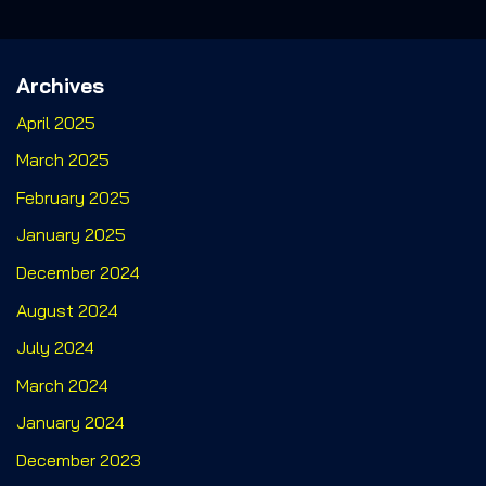
Archives
April 2025
March 2025
February 2025
January 2025
December 2024
August 2024
July 2024
March 2024
January 2024
December 2023