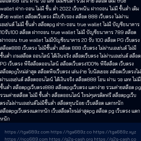
สล็อต168 โอน ผ่าน วอ เลท ไม่มีขั้นต่ํา รวม ค่าย สล็อต เติม true
wallet ฝาก-ถอน ไม่มี ขั้น ต่ํา 2022 เว็บพนัน ฝากถอน ไม่มี ขั้นต่ำ เติม
ด้วย wallet สล็อตเว็บตรง มีใบรับรอง สล็อต 888 เว็บตรง ไม่ผ่าน
เอเย่นต์ ไม่มี ขั้นต่ํา สล็อตpg ฝาก-ถอน true wallet ไม่มี บัญชีธนาคาร
10รับ100 สล็อต ฝากถอน true wallet ไม่มี บัญชีธนาคาร 789 สล็อต
ฝากถอน true wallet ไม่มีบัญชีธนาคาร 20 รับ 100 สล็อต PG เว็บตรง
สล็อต888 เว็บตรง ไม่มีขั้นต่ำ สล็อต 888 เว็บตรง ไม่ผ่านเอเย่นต์ ไม่มี
ขั้นต่ำ เกมสล็อต ออนไลน์ ได้เงินจริง สล็อตเว็บตรง ไม่ผ่านเอเย่นต์ สล็อต
PG เว็บตรง พีจีสล็อตออนไลน์ สล็อตเว็บตรง100% พีจีสล็อต เว็บตรง
สล็อตpgใหม่ล่าสุด สล็อตพีจเว็บตรง เล่นง่าย โบนัสเยอะ สล็อตเว็บตรงไม่
ผ่านเอเย่นต์ สล็อตออนไลน์ ได้เงินจริง สล็อต888 โอน ผ่าน วอ เลท ไม่มี
ขั้นต่ํา สล็อตpgเว็บตรง888 สล็อตpgเว็บตรง แตกง่าย รวมค่ายสล็อต pg
รวมค่ายสล็อต ไม่มี ขั้นต่ำ สล็อตออนไลน์ ใหม่ๆเครดิตฟรี สล็อตpgเว็บ
ตรงไม่ผ่านเอเย่นต์ไม่มีขั้นต่ำ สล็อตทุนน้อย เว็บสล็อต แตกหนัก
สล็อตpgเว็บตรงแตกหนัก เว็บสล็อตใหม่ล่าสุดpg สล็อต pg เว็บตรง แตก
หนัก
https://tga689z.com
https://tga689z.co
https://tga689z.xyz
https://rico689.com
https://g2g-cash.org
https://g2g-cash.co