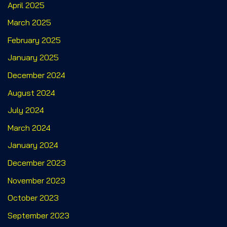
April 2025
March 2025
February 2025
January 2025
December 2024
August 2024
July 2024
March 2024
January 2024
December 2023
November 2023
October 2023
September 2023