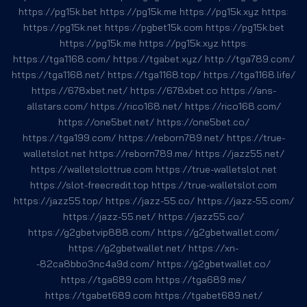
https://pg15k.bet
https://pg15k.me
https://pg15k.xyz
https:
https://pg15k.net
https://pgbet15k.com
https://pg15k.bet
https://pg15k.me
https://pg15k.xyz
https:
https://tga1168.com/
https://tgabet.xyz/
http://tga789.com/
https://tga1168.net/
https://tga1168.top/
https://tga1168.life/
https://678xbet.net/
https://678xbet.co
https://ans-
allstars.com/
https://rico168.net/
https://rico168.com/
https://one5bet.net/
https://one5bet.co/
https://tga199.com/
https://reborn789.net/
https://true-
walletslot.net
https://reborn789.me/
https://jazz55.net/
https://walletslottrue.com
https://true-walletslot.net
https://slot-freecredit.top
https://true-walletslot.com
https://jazz55.top/
https://jazz-55.co/
https://jazz-55.com/
https://jazz-55.net/
https://jazz55.co/
https://g2gbetvip888.com/
https://g2gbetwallet.com/
https://g2gbetwallet.net/
https://xn-
-82ca8bbo3nc4a9d.com/
https://g2gbetwallet.co/
https://tga689.com
https://tga689.me/
https://tgabet689.com
https://tgabet689.net/