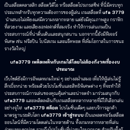
เป็นสล็อตคลาสสิก สล็อตวิดีโอ หรือสล็อตโปรเกรสซีฟ ที่นี่มีครบทุก
ประเภทสำหรับทุกความต้องการของผู้เล่น เกมสล็อตที่
ufa 3779
นำเสนอไม่เพียงแค่มีความหลากหลาย แต่ยังมีคุณภาพสูง กราฟิก
ที่สวยงาม และเสียงเอฟเฟกต์ที่สมจริง ทำให้การเล่นเกมเป็น
ประสบการณ์ที่น่าตื่นเต้นและสนุกสนาน นอกจากนี้ยังมีฟีเจอร์
พิเศษ เช่น ฟรีสปิน โบนัสเกม และแจ็คพอต ที่เพิ่มโอกาสในการชนะ
รางวัลใหญ่
ufa3779 เพลิดเพลินกับเกมได้โดยไม่ต้องกังวลเรื่องงบ
ประมาณ
เว็บไซต์ยังมีการอัพเดทเกมใหม่ ๆ อย่างสม่ำเสมอ เพื่อให้ผู้เล่นไม่รู้
สึกเบื่อหน่าย พร้อมด้วยโปรโมชั่นและสิทธิพิเศษต่าง ๆ ที่จะทำให้
ประสบการณ์การเล่นของคุณคุ้มค่าและน่าจดจำ มาร่วมสนุกกับ
ufa3779
และเพลิดเพลินกับเกมสล็อตหลากหลายที่มีให้เลือกเล่น
อย่างจุใจ!
ufa3779
สล็อต
โปรโมชั่นเด็ดๆ และบริการลูกค้า
มาตรฐานระดับโลก
ufa3779
เข้าสู่ระบบ
เป็นแพลตฟอร์มสล็อต
ออนไลน์ที่มีความโดดเด่นในหลายด้าน ทั้งเกมหลากหลายที่เล่น
ง่ายและแตกบ่อย รวมถึงโปรโมชั่นที่น่าสนใจมากมาย สำหรับทั้งผู้