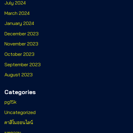
July 2024
March 2024
January 2024
December 2023
November 2023
October 2023
September 2023
August 2023
Categories
pg15k
Uncategorized
คาสิโนออนไลน์
บทความ