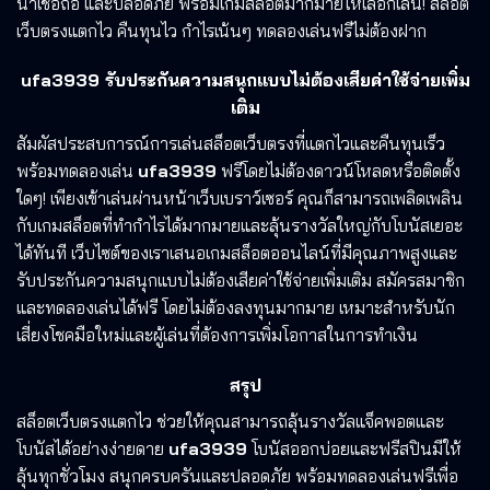
น่าเชื่อถือ และปลอดภัย พร้อมเกมสล็อตมากมายให้เลือกเล่น! สล็อต
เว็บตรงแตกไว คืนทุนไว กำไรเน้นๆ ทดลองเล่นฟรีไม่ต้องฝาก
ufa3939 รับประกันความสนุกแบบไม่ต้องเสียค่าใช้จ่ายเพิ่ม
เติม
สัมผัสประสบการณ์การเล่นสล็อตเว็บตรงที่แตกไวและคืนทุนเร็ว
พร้อมทดลองเล่น
ufa3939
ฟรีโดยไม่ต้องดาวน์โหลดหรือติดตั้ง
ใดๆ! เพียงเข้าเล่นผ่านหน้าเว็บเบราว์เซอร์ คุณก็สามารถเพลิดเพลิน
กับเกมสล็อตที่ทำกำไรได้มากมายและลุ้นรางวัลใหญ่กับโบนัสเยอะ
ได้ทันที เว็บไซต์ของเราเสนอเกมสล็อตออนไลน์ที่มีคุณภาพสูงและ
รับประกันความสนุกแบบไม่ต้องเสียค่าใช้จ่ายเพิ่มเติม สมัครสมาชิก
และทดลองเล่นได้ฟรี โดยไม่ต้องลงทุนมากมาย เหมาะสำหรับนัก
เสี่ยงโชคมือใหม่และผู้เล่นที่ต้องการเพิ่มโอกาสในการทำเงิน
สรุป
สล็อตเว็บตรงแตกไว ช่วยให้คุณสามารถลุ้นรางวัลแจ็คพอตและ
โบนัสได้อย่างง่ายดาย
ufa3939
โบนัสออกบ่อยและฟรีสปินมีให้
ลุ้นทุกชั่วโมง สนุกครบครันและปลอดภัย พร้อมทดลองเล่นฟรีเพื่อ