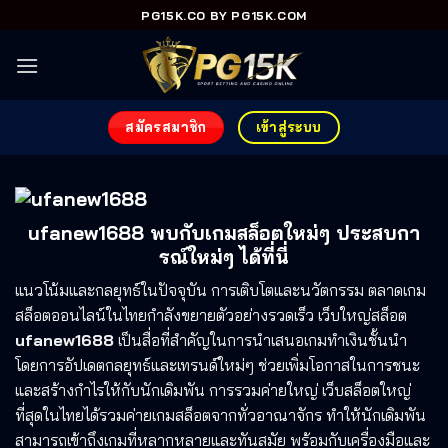
Skip
PG15K.CO BY PG15K.COM
to
content
สมัครสมาชิก
เข้าสู่ระบบ
ufanew1688 พบกับเกมสล็อตใหม่ๆ ประสบกา
รณ์ใหม่ๆ ได้ที่นี่
แนวโน้มและกลยุทธ์ในปัจจุบัน การเติบโตและนวัตกรรม ตลาดเกม
สล็อตออนไลน์ในไทยกำลังขยายตัวอย่างรวดเร็ว เว็บใหญ่สล็อต
ufanew1688
เป็นสื่อที่สำคัญในการนำเสนอเกมทำเงินชั้นนำ
โดยการอัปเดตกลยุทธ์และเทรนด์ใหม่ๆ ช่วยเพิ่มโอกาสในการชนะ
และสร้างกำไรให้กับนักเดิมพัน การรวมค่ายใหญ่ เว็บสล็อตใหญ่
ที่สุดในไทยได้รวมค่ายเกมสล็อตจากทั่วอาณาจักร ทำให้นักเดิมพัน
สามารถเข้าถึงเกมที่หลากหลายและทันสมัย พร้อมกับเครื่องมือและ