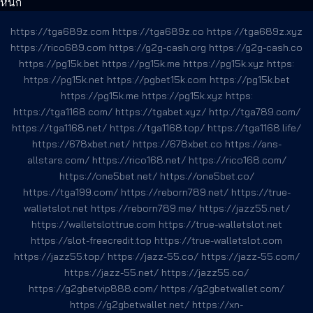
หนัก
https://tga689z.com
https://tga689z.co
https://tga689z.xyz
https://rico689.com
https://g2g-cash.org
https://g2g-cash.co
https://pg15k.bet
https://pg15k.me
https://pg15k.xyz
https:
https://pg15k.net
https://pgbet15k.com
https://pg15k.bet
https://pg15k.me
https://pg15k.xyz
https:
https://tga1168.com/
https://tgabet.xyz/
http://tga789.com/
https://tga1168.net/
https://tga1168.top/
https://tga1168.life/
https://678xbet.net/
https://678xbet.co
https://ans-
allstars.com/
https://rico168.net/
https://rico168.com/
https://one5bet.net/
https://one5bet.co/
https://tga199.com/
https://reborn789.net/
https://true-
walletslot.net
https://reborn789.me/
https://jazz55.net/
https://walletslottrue.com
https://true-walletslot.net
https://slot-freecredit.top
https://true-walletslot.com
https://jazz55.top/
https://jazz-55.co/
https://jazz-55.com/
https://jazz-55.net/
https://jazz55.co/
https://g2gbetvip888.com/
https://g2gbetwallet.com/
https://g2gbetwallet.net/
https://xn-