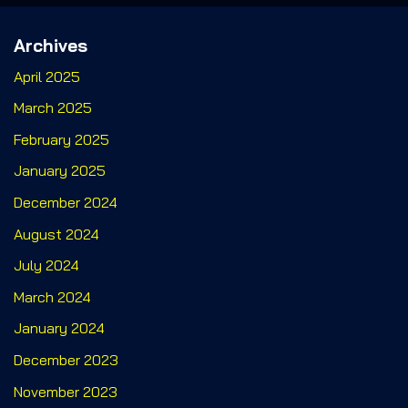
Archives
April 2025
March 2025
February 2025
January 2025
December 2024
August 2024
July 2024
March 2024
January 2024
December 2023
November 2023