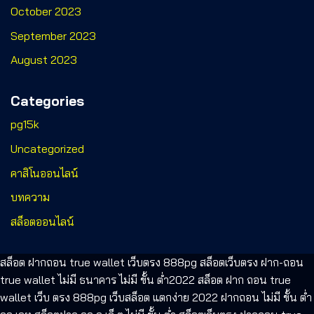
October 2023
September 2023
August 2023
Categories
pg15k
Uncategorized
คาสิโนออนไลน์
บทความ
สล็อตออนไลน์
สล็อต ฝากถอน true wallet เว็บตรง 888pg สล็อตเว็บตรง ฝาก-ถอน
true wallet ไม่มี ธนาคาร ไม่มี ขั้น ต่ํา2022 สล็อต ฝาก ถอน true
wallet เว็บ ตรง 888pg เว็บสล็อต แตกง่าย 2022 ฝากถอน ไม่มี ขั้น ต่ํา