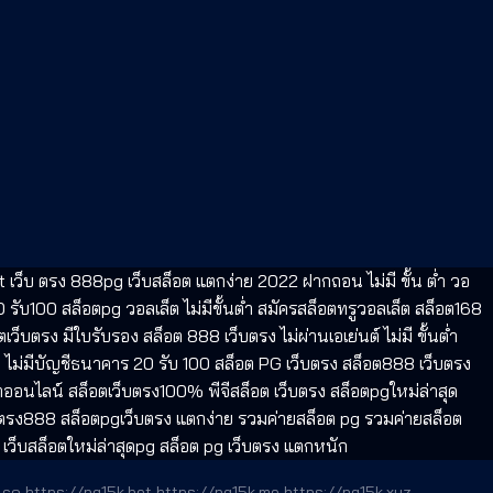
เว็บ ตรง 888pg เว็บสล็อต แตกง่าย 2022 ฝากถอน ไม่มี ขั้น ต่ํา วอ
0 รับ100 สล็อตpg วอลเล็ต ไม่มีขั้นต่ํา สมัครสล็อตทรูวอลเล็ต สล็อต168
เว็บตรง มีใบรับรอง สล็อต 888 เว็บตรง ไม่ผ่านเอเย่นต์ ไม่มี ขั้นต่ํา
ไม่มีบัญชีธนาคาร 20 รับ 100 สล็อต PG เว็บตรง สล็อต888 เว็บตรง
สล็อตออนไลน์ สล็อตเว็บตรง100% พีจีสล็อต เว็บตรง สล็อตpgใหม่ล่าสุด
gเว็บตรง888 สล็อตpgเว็บตรง แตกง่าย รวมค่ายสล็อต pg รวมค่ายสล็อต
ก เว็บสล็อตใหม่ล่าสุดpg สล็อต pg เว็บตรง แตกหนัก
.co
https://pg15k.bet
https://pg15k.me
https://pg15k.xyz