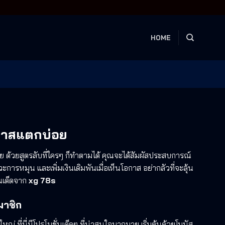
HOME
อกาสแตกบ่อย
วย ด้วยสูตรลับที่ใครๆ ก็ทำตามได้ คุณจะได้สัมผัสประสบการณ์
การหมุน และเพิ่มเงินเดิมพันเมื่อเห็นโอกาส อย่ากลัวที่จะลุ้น
่นเด็ดจาก
xg
78s
มาชิก
 ที่นี่มีโปรโมชั่นเด็ดๆ ที่น่าสนใจมากมาย เริ่มต้นด้วยโบนัส