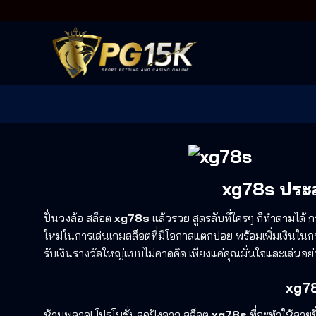
Skip
to
content
xg78s ประส
ปั่นวงล้อ สล็อต
xg
78
s
แล้วรวย สูตรลับที่ใครๆ ก็ทำตามได้ ก
ใหม่ในการเล่นเกมสล็อตที่มีโอกาสแตกบ่อย พร้อมเพิ่มเงินในกระ
รับเงินรางวัลใหญ่แบบไม่คาดคิด เพียงแค่คุณมั่นใจและเล่นอ
xg78
ห้ามพลาด! โปรโมชั่นสุดปังจาก สล็อต
xg78s
ที่จะทำให้สายป