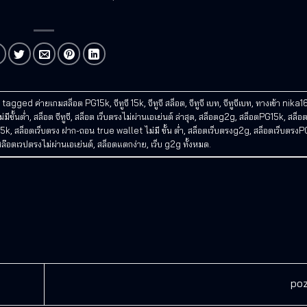
 tagged
ค่ายเกมสล็อต PG15k
,
จีทูจี 15k
,
จีทูจี สล็อต
,
จีทูจี เบท
,
จีทูจีเบท
,
ทางเข้า nika1
ีขั้นต่ํา
,
สล็อต จีทูจี
,
สล็อต เว็บตรงไม่ผ่านเอเย่นต์ ล่าสุด
,
สล็อตg2g
,
สล็อตPG15k
,
สล็อ
15k
,
สล็อตเว็บตรง ฝาก-ถอน true wallet ไม่มี ขั้น ต่ํา
,
สล็อตเว็บตรงg2g
,
สล็อตเว็บตรงP
สล๊อตเวปตรงไม่ผ่านเอเย่นต์
,
สล็อตแตกง่าย
,
เว็บ g2g ทั้งหมด
.
po