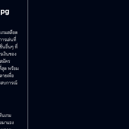
ต
pg
นเกมสล็อต
ารเล่นที่
นอื่นๆ ที่
รเงินของ
นสมัคร
่สุด พร้อม
ายเพื่อ
ประสบการณ์
พันเกม
ลังมาแรง