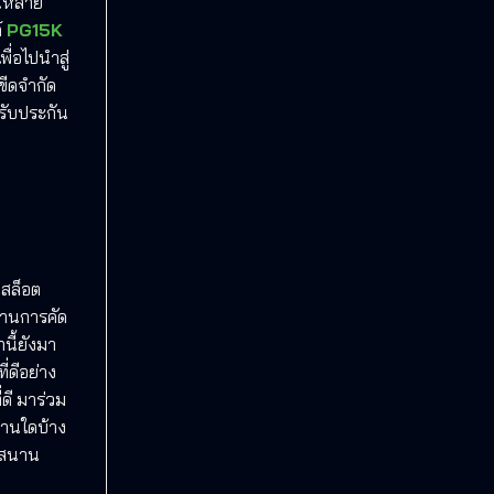
พันหลาย
์
PG15K
ื่อไปนำสู่
ขีดจำกัด
อรับประกัน
มสล็อต
ผ่านการคัด
นี้ยังมา
ี่ดีอย่าง
่ดี มาร่วม
่านใดบ้าง
ุกสนาน