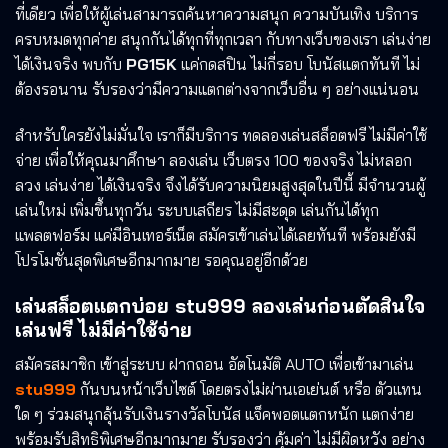
ที่เดียว เพื่อให้ผู้เล่นสามารถค้นหาความสนุก ความบันเทิง บริการ
ครบหมดทุกค่าย สนุกกันได้ทุกที่ทุกเวลา กับทางเว็บของเรา เล่นง่าย
ได้เงินจริง พบกับ
PG15K
แค่กดสปิน ไม่กี่รอบ โบนัสแตกทันที ไม่
ต้องรอนาน รับรองว่ามีความแตกต่างจากเว็บอื่น ๆ อย่างแน่นอน
สำหรับใครยังไม่มั่นใจ เราก็มีบริการ ทดลองเล่นสล็อตฟรี ไม่มีค่าใช้
จ่าย เพื่อให้คุณมาศึกษา ลองเล่น เว็บตรง 100 ของจริง ไม่หลอก
ลวง เล่นง่าย ได้เงินจริง จึงได้รับความนิยมสูงสุดในปีนี้ มีจำนวนผู้
เล่นใหม่ เพิ่มขึ้นทุกวัน ระบบเสถียร ไม่มีสะดุด เล่นกันได้ทุก
แพลตฟอร์ม แค่มีอินเทอร์เน็ต สมัครเข้าเล่นได้เลยทันที พร้อมยังมี
โปรโมชั่นสุดพิเศษอีกมากมาย รอคุณอยู่อีกด้วย
เล่นสล็อตแตกบ่อย stu999 ลองเล่นก่อนตัดสินใจ
เล่นฟรี ไม่มีค่าใช้จ่าย
สมัครสมาชิก เข้าสู่ระบบ ฝากถอน อัตโนมัติ AUTO เพื่อเข้ามาเล่น
stu999
กันบนหน้าเว็บไซต์ โดยตรงไม่ผ่านเอเย่นต์ หรือ ตัวแทน
ใด ๆ ร่วมสนุกลุ้นรับเงินรางวัลโบนัส แจ็คพอตแตกหนัก แตกง่าย
พร้อมรับสิทธิพิเศษอีกมากมาย รับรองว่า คุ้มค่า ไม่มีผิดหวัง อย่าง