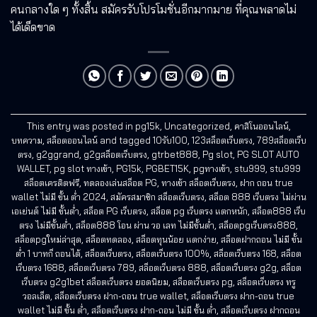
คนกลางใด ๆ ทั้งสิ้น สมัครรับโปรโมชั่นอีกมากมาย ที่คุณพลาดไม่
ได้เด็ดขาด
This entry was posted in
pg15k
,
Uncategorized
,
คาสิโนออนไลน์
,
บทความ
,
สล็อตออนไลน์
and tagged
10รับ100
,
123สล็อตเว็บตรง
,
789สล็อตเว็บ
ตรง
,
g2ggrand
,
g2gสล็อตเว็บตรง
,
gtrbet888
,
Pg slot
,
PG SLOT AUTO
WALLET
,
pg slot ทางเข้า
,
PG15k
,
PGBET15K
,
pgทางเข้า
,
stu999
,
stu999
สล็อตเครดิตฟรี
,
ทดลองเล่นสล็อต PG
,
ทางเข้า สล็อตเว็บตรง
,
ฝาก ถอน true
wallet ไม่มี ขั้น ต่ํา 2024
,
สมัครสมาชิก สล็อตเว็บตรง
,
สล็อต 888 เว็บตรง ไม่ผ่าน
เอเย่นต์ ไม่มี ขั้นต่ำ
,
สล็อต PG เว็บตรง
,
สล็อต pg เว็บตรง แตกหนัก
,
สล็อต888 เว็บ
ตรง ไม่มีขั้นต่ำ
,
สล็อต888 โอน ผ่าน วอ เลท ไม่มีขั้นต่ํา
,
สล็อตpgเว็บตรง888
,
สล็อตpgใหม่ล่าสุด
,
สล็อตทดลอง
,
สล็อตทุนน้อย แตกง่าย
,
สล็อตฝากถอน ไม่มี ขั้น
ต่ำ 1 บาทก็ ถอนได้
,
สล็อตเว็บตรง
,
สล็อตเว็บตรง 100%
,
สล็อตเว็บตรง 168
,
สล็อต
เว็บตรง 1688
,
สล็อตเว็บตรง 789
,
สล็อตเว็บตรง 888
,
สล็อตเว็บตรง g2g
,
สล็อต
เว็บตรง g2g1bet สล็อตเว็บตรง ยอดนิยม
,
สล็อตเว็บตรง pg
,
สล็อตเว็บตรง ทรู
วอลเล็ต
,
สล็อตเว็บตรง ฝาก-ถอน true wallet
,
สล็อตเว็บตรง ฝาก-ถอน true
wallet ไม่มี ขั้น ต่ํา
,
สล็อตเว็บตรง ฝาก-ถอน ไม่มี ขั้น ต่ํา
,
สล็อตเว็บตรง ฝากถอน