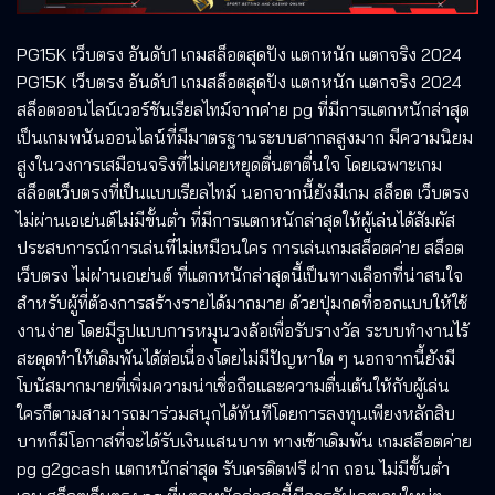
PG15K เว็บตรง อันดับ1 เกมสล็อตสุดปัง แตกหนัก แตกจริง 2024
PG15K เว็บตรง อันดับ1 เกมสล็อตสุดปัง แตกหนัก แตกจริง 2024
สล็อตออนไลน์เวอร์ชันเรียลไทม์จากค่าย pg ที่มีการแตกหนักล่าสุด
เป็นเกมพนันออนไลน์ที่มีมาตรฐานระบบสากลสูงมาก มีความนิยม
สูงในวงการเสมือนจริงที่ไม่เคยหยุดตื่นตาตื่นใจ โดยเฉพาะเกม
สล็อตเว็บตรงที่เป็นแบบเรียลไทม์ นอกจากนี้ยังมีเกม สล็อต เว็บตรง
ไม่ผ่านเอเย่นต์ไม่มีขั้นต่ำ ที่มีการแตกหนักล่าสุดให้ผู้เล่นได้สัมผัส
ประสบการณ์การเล่นที่ไม่เหมือนใคร การเล่นเกมสล็อตค่าย สล็อต
เว็บตรง ไม่ผ่านเอเย่นต์ ที่แตกหนักล่าสุดนี้เป็นทางเลือกที่น่าสนใจ
สำหรับผู้ที่ต้องการสร้างรายได้มากมาย ด้วยปุ่มกดที่ออกแบบให้ใช้
งานง่าย โดยมีรูปแบบการหมุนวงล้อเพื่อรับรางวัล ระบบทำงานไร้
สะดุดทำให้เดิมพันได้ต่อเนื่องโดยไม่มีปัญหาใด ๆ นอกจากนี้ยังมี
โบนัสมากมายที่เพิ่มความน่าเชื่อถือและความตื่นเต้นให้กับผู้เล่น
ใครก็ตามสามารถมาร่วมสนุกได้ทันทีโดยการลงทุนเพียงหลักสิบ
บาทก็มีโอกาสที่จะได้รับเงินแสนบาท ทางเข้าเดิมพัน เกมสล็อตค่าย
pg g2gcash แตกหนักล่าสุด รับเครดิตฟรี ฝาก ถอน ไม่มีขั้นต่ำ