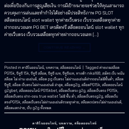
ต่อเพื่อป้องกันการสูญเสียเงิน การมีเป้าหมายจะช่วยให้คุณสามารถ
ควบคุมการเล่นและทำกำไรได้อย่างมีประสิทธิภาพ PG SLOT
สล็อตออนไลน์ slot wallet ทุกค่ายเว็บตรง เว็บรวมสล็อตทุกค่าย
ฝากถอนวอเลท PG BET เครดิตฟรี สล็อตออนไลน์ slot wallet ทุก
ค่ายเว็บตรง เว็บรวมสล็อตทุกค่ายฝากถอนวอเลท […]
CONTINUE READING
→
Posted in
คาสิโนออนไลน์
,
บทความ
,
สล็อตออนไลน์
|
Tagged
ค่ายเกมสล็อต
PG15k
,
จีทูจี 15k
,
จีทูจี สล็อต
,
จีทูจี เบท
,
จีทูจีเบท
,
ทางเข้า nika168
,
สมัคร เว็บ พนัน
สล็อต ไม่ ผ่าน เอเย่นต์
,
สล็อต pg เว็บตรง ไม่ผ่านเอเย่นต์ฝากถอนไม่มีขั้นต่ํา
,
สล็อต
จีทูจี
,
สล็อต เว็บตรงไม่ผ่านเอเย่นต์ ล่าสุด
,
สล็อตg2g
,
สล็อตPG15k
,
สล็อตออนไลน์
g2gbet
,
สล็อตออนไลน์ PG15kbet
,
สล็อตเว็บตรง g2g
,
สล็อตเว็บตรง PG15k
,
สล็อตเว็บตรง ฝาก-ถอน true wallet ไม่มี ขั้น ต่ํา
,
สล็อตเว็บตรงg2g
,
สล็อตเว็บ
ตรงPG15k
,
สล็อตเว็บตรงไม่ผ่านเอเย่นต์รวมทุกค่าย
,
สล๊อตเวปตรงไม่ผ่านเอเย่นต์
,
สล็อตแตกง่าย
,
เว็บ g2g ทั้งหมด
คาสิโนออนไลน์
,
บทความ
,
สล็อตออนไลน์