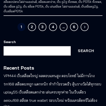
สล๊อตเวปตรงไม่ผ่านเอเย่นต์
,
สล็อตแตกง่าย
,
เว็บ g2g ทั้งหมด
,
เว็บ PG15k ทั้งหมด
,
เว็บ สล็อต g2g
,
เว็บ สล็อต PG15k
,
เว็บ เล่นสล็อต ไม่ผ่านเอเย่นต์
,
เว็บสล็อตg2g
,
เว็บสล็อตPG15k
1
2
3
4
…
6
Search
SEARCH
Recent Posts
VPM44 เว็บสล็อตใหญ่ ผลตอบแทนสูง ตอบโจทย์ ไม่มีการโกง
tm168 สล็อตเบทถูก แตกหนัก ทำกำไรรวดเร็ว ลุ้นรางวัลได้ทุกรอบ
uplay55 เว็บสล็อตแตกง่าย เล่นครบทุกค่าย ในเว็บเดียว
aeiou168 สล็อต true wallet ระบบใหม่ พร้อมเครดิตฟรีไม่ต้อง