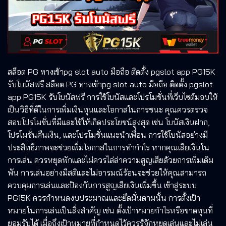
สล็อต PG ทางเข้าpg slot auto มือถือ ติดตั้ง pgslot app PG15K
รับโบนัสฟรี สล็อต PG ทางเข้าpg slot auto มือถือ ติดตั้ง pgslot
app PG15K รับโบนัสฟรี การใช้โบนัสและโปรโมชั่นที่เว็บไซต์มอบให้
เป็นวิธีที่ดีในการเพิ่มเงินทุนและโอกาสในการชนะ คุณควรตรวจ
สอบโปรโมชั่นที่มีและใช้ให้เกิดประโยชน์สูงสุด เช่น โบนัสเงินฝาก,
โปรโมชั่นคืนเงิน, และโปรโมชั่นแนะนำเพื่อน การใช้โบนัสอย่างมี
ประสิทธิภาพจะช่วยเพิ่มโอกาสในการทำกำไร หากคุณเสียเงินใน
การเล่น ควรหยุดพักและไม่ควรไล่ล่าความสูญเสียด้วยการเพิ่มเดิม
พัน การเล่นอย่างมีสติและไม่อารมณ์ร้อนจะช่วยให้คุณสามารถ
ควบคุมการเล่นและป้องกันการสูญเสียเงินเพิ่มขึ้น เข้าสู่ระบบ
PG15K ควรกำหนดงบประมาณและยึดมั่นตามนั้น การตั้งเป้า
หมายในการเล่นเป็นสิ่งสำคัญ เช่น ตั้งเป้าหมายกำไรหรือขาดทุนที่
ยอมรับได้ เมื่อถึงเป้าหมายที่กำหนดไว้ควรรู้จักหยุดเล่นและไม่เล่น