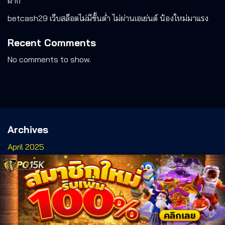
ฝาก
betcash29 เว็บสล็อตไม่มีขั้นต่ำ ไม่ผ่านเอเย่นต์ น้องใหม่มาแรง
Recent Comments
No comments to show.
Archives
April 2025
March 2025
February 2025
January 2025
December 2024