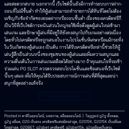
และสะดวกสบาย นอกจากนี้ เว็บไซต์นั้นยังมีการทำระบบการฝาก-
ถอนที่ไม่มีขั้นต่ำ ทำให้ผู้เล่นสามารถทำรายการได้ทันทีโดยไม่ต้อง
เผชิญกับข้อจำกัดของยอดฝากหรือถอนขั้นต่ำ เรื่องของเครดิตฟรีก็
เป็นวิธีที่เว็บไซต์การพนันส่วนใหญ่จะใช้เพื่อดึงดูดผู้เล่นใหม่เข้ามา
เล่นเกม และรักษาผู้เล่นที่มีอยู่ให้ยังคงสนุกไปกับเกมอย่างต่อเนื่อง
โดยทั่วไปเครดิตฟรีจะถูกเสนอในงานโปรโมชั่นพิเศษหรือแม้กระทั่ง
ในวันเกิดของผู้เล่นเอง เป็นต้น การได้รับเครดิตฟรีเหล่านี้ช่วยให้ผู้
เล่นรู้สึกเป็นส่วนหนึ่งของชุมชนของผู้เล่นและเพิ่มความสนุกและ
ความตื่นเต้นในการเล่นเกมสล็อตได้อย่างมาก ถ้าคุณสนใจที่จะเข้า
ร่วมเล่น PG SLOT ควรตรวจสอบโปรโมชั่นและข้อเสนอที่เว็บไซต์
นั้นๆ เสมอ เพื่อให้คุณได้รับประสบการณ์การเล่นที่ดีที่สุดและน่า
สนุกที่สุดอย่างแท้จริง
CONTINUE READING
→
Posted in
คาสิโนออนไลน์
,
บทความ
,
สล็อตออนไลน์
|
Tagged
g2g ทั้งหมด
,
g2g สล็อต
,
G2G เว็บตรง เครดิตฟรีแค่สมัครล่าสุด
,
G2G15K
,
G2G15K เว็บสล็อต
ใหม่ล่าสุด
,
G2GBET
,
g2gbet เครดิตฟรี
,
g2gbet15k
,
g2gสล็อตเว็บตรง
,