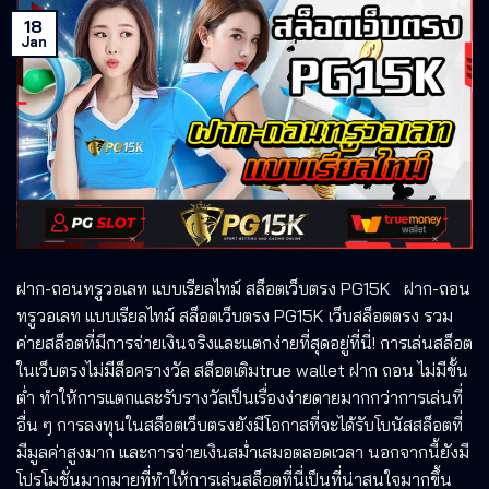
18
Jan
ฝาก-ถอนทรูวอเลท แบบเรียลไทม์ สล็อตเว็บตรง PG15K ฝาก-ถอน
ทรูวอเลท แบบเรียลไทม์ สล็อตเว็บตรง PG15K เว็บสล็อตตรง รวม
ค่ายสล็อตที่มีการจ่ายเงินจริงและแตกง่ายที่สุดอยู่ที่นี่! การเล่นสล็อต
ในเว็บตรงไม่มีล็อครางวัล สล็อตเติมtrue wallet ฝาก ถอน ไม่มีขั้น
ต่ํา ทำให้การแตกและรับรางวัลเป็นเรื่องง่ายดายมากกว่าการเล่นที่
อื่น ๆ การลงทุนในสล็อตเว็บตรงยังมีโอกาสที่จะได้รับโบนัสสล็อตที่
มีมูลค่าสูงมาก และการจ่ายเงินสม่ำเสมอตลอดเวลา นอกจากนี้ยังมี
โปรโมชั่นมากมายที่ทำให้การเล่นสล็อตที่นี่เป็นที่น่าสนใจมากขึ้น