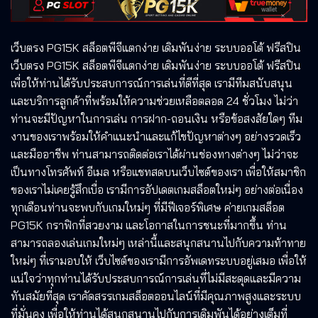
เว็บตรง PG15K สล็อตพีจีแตกง่าย เดิมพันง่าย ระบบออโต้ ฟรีสปิน
เว็บตรง PG15K สล็อตพีจีแตกง่าย เดิมพันง่าย ระบบออโต้ ฟรีสปิน
เพื่อให้ท่านได้รับประสบการณ์การเล่นที่ดีที่สุด เรามีทีมสนับสนุน
และบริการลูกค้าที่พร้อมให้ความช่วยเหลือตลอด 24 ชั่วโมง ไม่ว่า
ท่านจะมีปัญหาในการเล่น การฝาก-ถอนเงิน หรือข้อสงสัยใดๆ ทีม
งานของเราพร้อมให้คำแนะนำและแก้ไขปัญหาต่างๆ อย่างรวดเร็ว
และมืออาชีพ ท่านสามารถติดต่อเราได้ผ่านช่องทางต่างๆ ไม่ว่าจะ
เป็นทางโทรศัพท์ อีเมล หรือแชทสดบนเว็บไซต์ของเรา เพื่อให้สมาชิก
ของเราไม่เคยรู้สึกเบื่อ เรามีการอัปเดตเกมสล็อตใหม่ๆ อย่างต่อเนื่อง
ทุกเดือนท่านจะพบกับเกมใหม่ๆ ที่มีฟีเจอร์พิเศษ ค่ายเกมสล็อต
PG15K กราฟิกที่สวยงาม และโอกาสในการชนะที่มากขึ้น ท่าน
สามารถลองเล่นเกมใหม่ๆ เหล่านี้และสนุกสนานไปกับความท้าทาย
ใหม่ๆ ที่เรามอบให้ เว็บไซต์ของเรามีการอัพเดทระบบอยู่เสมอ เพื่อให้
แน่ใจว่าทุกท่านได้รับประสบการณ์การเล่นที่ไม่มีสะดุดและมีความ
ทันสมัยที่สุด เราคัดสรรเกมสล็อตออนไลน์ที่มีคุณภาพสูงและระบบ
ที่มั่นคง เพื่อให้ท่านได้สนุกสนานไปกับการเดิมพันได้อย่างเต็มที่