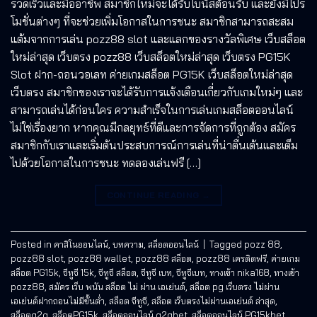
รวดเร็วและมืออาชีพ สมาชิกใหม่จะได้รับโบนัสต้อนรับ และยังมีโปร
โมชั่นต่างๆ ที่จะช่วยเพิ่มโอกาสในการชนะ สมาชิกสามารถสะสม
แต้มจากการเล่น pozz88 slot และแลกของรางวัลพิเศษ เว็บสล็อต
ใหม่ล่าสุด เว็บตรง pozz88 เว็บสล็อตใหม่ล่าสุด เว็บตรง PG15K
Slot ฝาก-ถอนวอเลท ค่ายเกมสล็อต PG15K เว็บสล็อตใหม่ล่าสุด
เว็บตรง สมาชิกของเราจะได้รับการแจ้งเตือนเกี่ยวกับเกมใหม่ๆ และ
สามารถเล่นได้ก่อนใคร ความสำเร็จในการเล่นเกมสล็อตออนไลน์
ไม่ใช่เรื่องยาก หากคุณมีกลยุทธ์ที่ดีและการจัดการที่ถูกต้อง สมัคร
สมาชิกกับเราและเริ่มต้นประสบการณ์การเล่นที่น่าตื่นเต้นและเต็ม
ไปด้วยโอกาสในการชนะ ทดลองเล่นฟรี […]
CONTINUE READING
→
Posted in
คาสิโนออนไลน์
,
บทความ
,
สล็อตออนไลน์
|
Tagged
pozz 88
,
pozz88 slot
,
pozz88 wallet
,
pozz88 สล็อต
,
pozz88 เครดิตฟรี
,
ค่ายเกม
สล็อต PG15k
,
จีทูจี 15k
,
จีทูจี สล็อต
,
จีทูจี เบท
,
จีทูจีเบท
,
ทางเข้า nika168
,
ทางเข้า
pozz88
,
สมัคร เว็บ พนัน สล็อต ไม่ ผ่าน เอเย่นต์
,
สล็อต pg เว็บตรง ไม่ผ่าน
เอเย่นต์ฝากถอนไม่มีขั้นต่ํา
,
สล็อต จีทูจี
,
สล็อต เว็บตรงไม่ผ่านเอเย่นต์ ล่าสุด
,
สล็อตg2g
,
สล็อตPG15k
,
สล็อตออนไลน์ g2gbet
,
สล็อตออนไลน์ PG15kbet
,