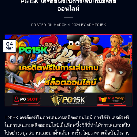
PG15K เครดิตฟรีในการเล่นเกมสล็อต
ออนไลน์
POSTED ON
MARCH 4, 2024
BY
ARMPG15K
04
Mar
PG15K เครดิตฟรีในการเล่นเกมสล็อตออนไลน์ การได้รับเครดิตฟรี
ในการเล่นเกมสล็อตออนไลน์เป็นอีกหนึ่งวิธีที่ทำให้การเล่นเกมเป็น
ไปอย่างสนุกสนานและน่าตื่นเต้นมากขึ้น โดยเฉพาะเมื่อนับถึงการ